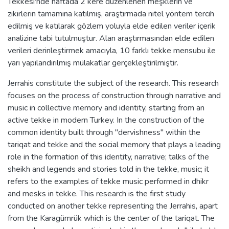
Tekkesi'nde haftada 2 kere düzenlenen meşklerin ve
zikirlerin tamamına katılmış, araştırmada nitel yöntem tercih
edilmiş ve katılarak gözlem yoluyla elde edilen veriler içerik
analizine tabi tutulmuştur. Alan araştırmasından elde edilen
verileri derinleştirmek amacıyla, 10 farklı tekke mensubu ile
yarı yapılandırılmış mülakatlar gerçekleştirilmiştir.
Jerrahis constitute the subject of the research. This research
focuses on the process of construction through narrative and
music in collective memory and identity, starting from an
active tekke in modern Turkey. In the construction of the
common identity built through "dervishness" within the
tariqat and tekke and the social memory that plays a leading
role in the formation of this identity, narrative; talks of the
sheikh and legends and stories told in the tekke, music; it
refers to the examples of tekke music performed in dhikr
and mesks in tekke. This research is the first study
conducted on another tekke representing the Jerrahis, apart
from the Karagümrük which is the center of the tariqat. The