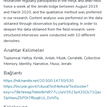
researcher regularly participated in the meşk and dhikr held
twice a week at the Jerrahi lodge between August 2019
and March 2020, and the qualitative method was preferred
in our research. Content analysis was performed on the data
obtained through observation by participating. In order to
deepen the data obtained from the field research, semi-
structured interviews were conducted with 10 different
dervishes.
Anahtar Kelimeler
Toplumsal Hafıza
,
Kimlik
,
Anlatı
,
Müzik
,
Cerrahilik
,
Collective
Memory
,
Identity
,
Narrative
,
Music
,
Jerrahi
Bağlantı
https://hdl.handle.net/20.500.14730/530
https://tez.yok.gov.tr/UlusalTezMerkezi/TezGoster?
key=v7BkNnnepTnbhn8rNR77LUwV3923pX2SOc71Qav
DpNxeuZSP0t7f8uq6UJ_DvNTq