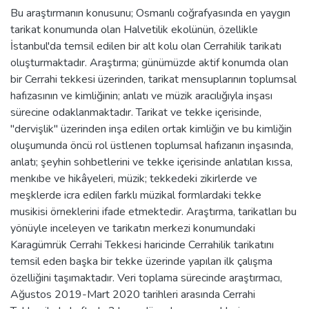
Bu araştırmanın konusunu; Osmanlı coğrafyasında en yaygın
tarikat konumunda olan Halvetilik ekolünün, özellikle
İstanbul'da temsil edilen bir alt kolu olan Cerrahilik tarikatı
oluşturmaktadır. Araştırma; günümüzde aktif konumda olan
bir Cerrahi tekkesi üzerinden, tarikat mensuplarının toplumsal
hafızasının ve kimliğinin; anlatı ve müzik aracılığıyla inşası
sürecine odaklanmaktadır. Tarikat ve tekke içerisinde,
"dervişlik" üzerinden inşa edilen ortak kimliğin ve bu kimliğin
oluşumunda öncü rol üstlenen toplumsal hafızanın inşasında,
anlatı; şeyhin sohbetlerini ve tekke içerisinde anlatılan kıssa,
menkıbe ve hikâyeleri, müzik; tekkedeki zikirlerde ve
meşklerde icra edilen farklı müzikal formlardaki tekke
musikisi örneklerini ifade etmektedir. Araştırma, tarikatları bu
yönüyle inceleyen ve tarikatın merkezi konumundaki
Karagümrük Cerrahi Tekkesi haricinde Cerrahilik tarikatını
temsil eden başka bir tekke üzerinde yapılan ilk çalışma
özelliğini taşımaktadır. Veri toplama sürecinde araştırmacı,
Ağustos 2019-Mart 2020 tarihleri arasında Cerrahi