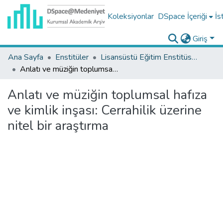
Koleksiyonlar
DSpace İçeriği
İs
Giriş
Ana Sayfa
Enstitüler
Lisansüstü Eğitim Enstitüsü Tez Koleksiyonu
Anlatı ve müziğin toplumsal hafıza ve kimlik inşası: Cerrahilik üzerine nitel bir araştırma
Anlatı ve müziğin toplumsal hafıza
ve kimlik inşası: Cerrahilik üzerine
nitel bir araştırma