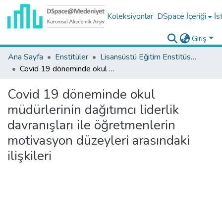
Koleksiyonlar
DSpace İçeriği
İs
Giriş
Ana Sayfa
Enstitüler
Lisansüstü Eğitim Enstitüsü Tez Koleksiyonu
Covid 19 döneminde okul müdürlerinin dağıtımcı liderlik davranışları ile öğretmenlerin motivasyon düzeyleri arasındaki ilişkileri
Covid 19 döneminde okul
müdürlerinin dağıtımcı liderlik
davranışları ile öğretmenlerin
motivasyon düzeyleri arasındaki
ilişkileri