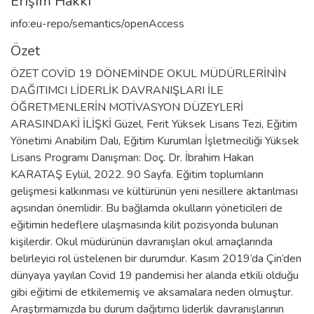
Erişim Hakkı
info:eu-repo/semantics/openAccess
Özet
ÖZET COVİD 19 DÖNEMİNDE OKUL MÜDÜRLERİNİN
DAĞITIMCI LİDERLİK DAVRANIŞLARI İLE
ÖĞRETMENLERİN MOTİVASYON DÜZEYLERİ
ARASINDAKİ İLİŞKİ Güzel, Ferit Yüksek Lisans Tezi, Eğitim
Yönetimi Anabilim Dalı, Eğitim Kurumları İşletmeciliği Yüksek
Lisans Programı Danışman: Doç. Dr. İbrahim Hakan
KARATAŞ Eylül, 2022. 90 Sayfa. Eğitim toplumların
gelişmesi kalkınması ve kültürünün yeni nesillere aktarılması
açısından önemlidir. Bu bağlamda okulların yöneticileri de
eğitimin hedeflere ulaşmasında kilit pozisyonda bulunan
kişilerdir. Okul müdürünün davranışları okul amaçlarında
belirleyici rol üstelenen bir durumdur. Kasım 2019’da Çin’den
dünyaya yayılan Covid 19 pandemisi her alanda etkili olduğu
gibi eğitimi de etkilememiş ve aksamalara neden olmuştur.
Araştırmamızda bu durum dağıtımcı liderlik davranışlarının