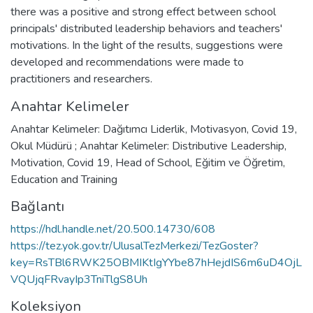
there was a positive and strong effect between school
principals' distributed leadership behaviors and teachers'
motivations. In the light of the results, suggestions were
developed and recommendations were made to
practitioners and researchers.
Anahtar Kelimeler
Anahtar Kelimeler: Dağıtımcı Liderlik, Motivasyon, Covid 19,
Okul Müdürü ; Anahtar Kelimeler: Distributive Leadership,
Motivation, Covid 19, Head of School
,
Eğitim ve Öğretim
,
Education and Training
Bağlantı
https://hdl.handle.net/20.500.14730/608
https://tez.yok.gov.tr/UlusalTezMerkezi/TezGoster?
key=RsTBl6RWK25OBMIKtIgYYbe87hHejdIS6m6uD4OjL
VQUjqFRvayIp3TniTlgS8Uh
Koleksiyon