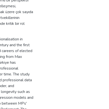
mli bir perspektif
elleşmesi,
lmak üzere çok sayıda
tvekillerinin
e kritik bir rol
onalisation in
ntury and the first
d careers of elected
wing from Max
ürkiye has
professional
ver time. The study
d professional data
nder, and
 longevity such as
gression models and
hip between MPs'