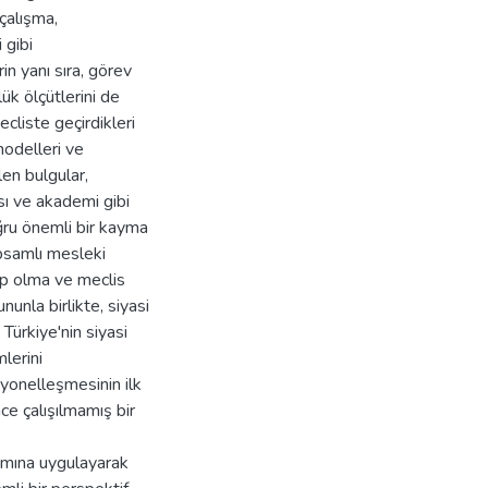
çalışma,
 gibi
in yanı sıra, görev
lük ölçütlerini de
ecliste geçirdikleri
modelleri ve
len bulgular,
ası ve akademi gibi
ru önemli bir kayma
psamlı mesleki
ip olma ve meclis
unla birlikte, siyasi
Türkiye'nin siyasi
lerini
syonelleşmesinin ilk
ce çalışılmamış bir
amına uygulayarak