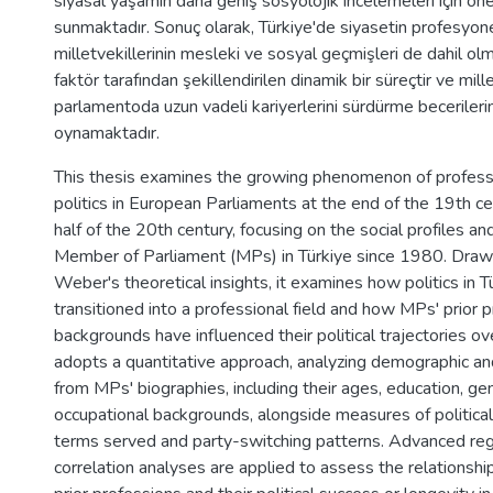
siyasal yaşamın daha geniş sosyolojik incelemeleri için öne
sunmaktadır. Sonuç olarak, Türkiye'de siyasetin profesyon
milletvekillerinin mesleki ve sosyal geçmişleri de dahil o
faktör tarafından şekillendirilen dinamik bir süreçtir ve mille
parlamentoda uzun vadeli kariyerlerini sürdürme becerilerind
oynamaktadır.
This thesis examines the growing phenomenon of professi
politics in European Parliaments at the end of the 19th ce
half of the 20th century, focusing on the social profiles an
Member of Parliament (MPs) in Türkiye since 1980. Dra
Weber's theoretical insights, it examines how politics in T
transitioned into a professional field and how MPs' prior 
backgrounds have influenced their political trajectories o
adopts a quantitative approach, analyzing demographic an
from MPs' biographies, including their ages, education, ge
occupational backgrounds, alongside measures of political
terms served and party-switching patterns. Advanced re
correlation analyses are applied to assess the relations