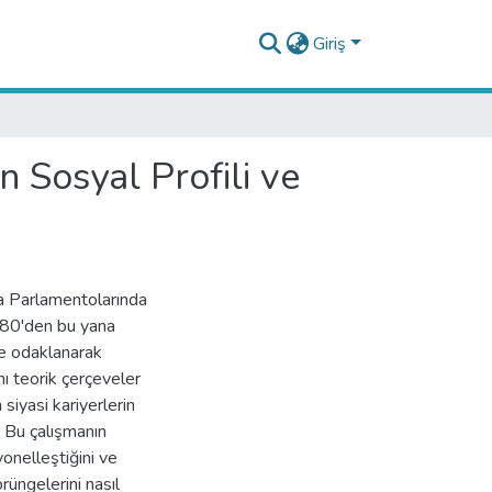
Giriş
n Sosyal Profili ve
upa Parlamentolarında
980'den bu yana
ine odaklanarak
ı teorik çerçeveler
siyasi kariyerlerin
. Bu çalışmanın
yonelleştiğini ve
rüngelerini nasıl