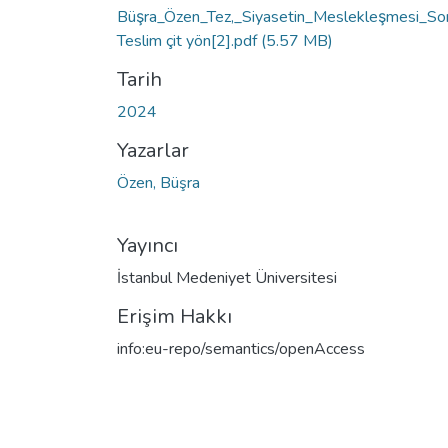
Büşra_Özen_Tez,_Siyasetin_Meslekleşmesi_So
Teslim çit yön[2].pdf
(5.57 MB)
Tarih
2024
Yazarlar
Özen, Büşra
Yayıncı
İstanbul Medeniyet Üniversitesi
Erişim Hakkı
info:eu-repo/semantics/openAccess