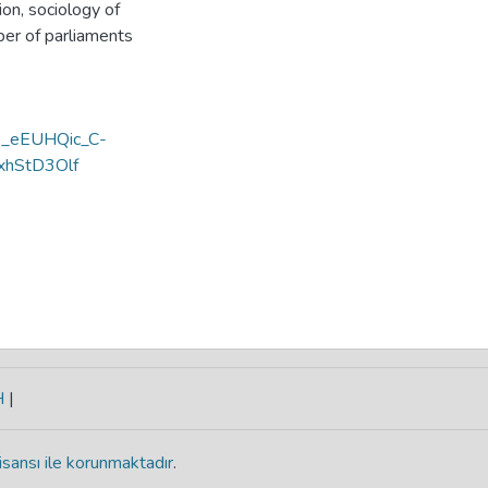
ion
,
sociology of
r of parliaments
y=E_eEUHQic_C-
hStD3Olf
H
|
isansı ile korunmaktadır
.