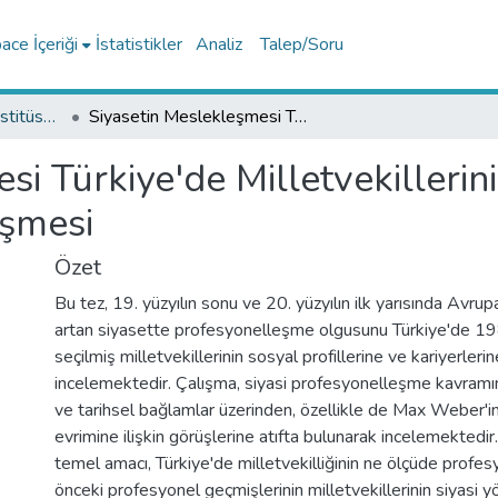
ce İçeriği
İstatistikler
Analiz
Talep/Soru
Lisansüstü Eğitim Enstitüsü Tez Koleksiyonu
Siyasetin Meslekleşmesi Türkiye'de Milletvekillerinin Sosyal Profili ve Siyasal Profesyonelleşmesi
i Türkiye'de Milletvekillerini
eşmesi
Özet
Bu tez, 19. yüzyılın sonu ve 20. yüzyılın ilk yarısında Avr
artan siyasette profesyonelleşme olgusunu Türkiye'de 1
seçilmiş milletvekillerinin sosyal profillerine ve kariyerler
incelemektedir. Çalışma, siyasi profesyonelleşme kavramın
ve tarihsel bağlamlar üzerinden, özellikle de Max Weber'in 
evrimine ilişkin görüşlerine atıfta bulunarak incelemektedir
temel amacı, Türkiye'de milletvekilliğinin ne ölçüde profes
önceki profesyonel geçmişlerinin milletvekillerinin siyasi yö