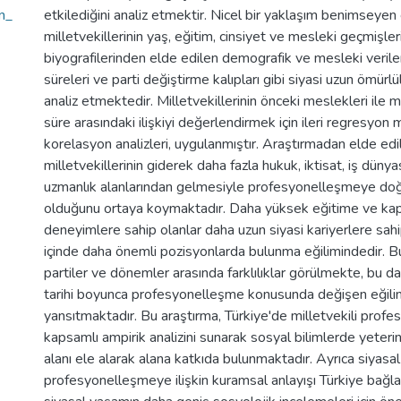
n_
etkilediğini analiz etmektir. Nicel bir yaklaşım benimseyen 
milletvekillerinin yaş, eğitim, cinsiyet ve mesleki geçmişleri
biyografilerinden elde edilen demografik ve mesleki veriler
süreleri ve parti değiştirme kalıpları gibi siyasi uzun ömürlü
analiz etmektedir. Milletvekillerinin önceki meslekleri ile m
süre arasındaki ilişkiyi değerlendirmek için ileri regresyon 
korelasyon analizleri, uygulanmıştır. Araştırmadan elde edi
milletvekillerinin giderek daha fazla hukuk, iktisat, iş düny
uzmanlık alanlarından gelmesiyle profesyonelleşmeye doğ
olduğunu ortaya koymaktadır. Daha yüksek eğitime ve ka
deneyimlere sahip olanlar daha uzun siyasi kariyerlere sah
içinde daha önemli pozisyonlarda bulunma eğilimindedir. Bun
partiler ve dönemler arasında farklılıklar görülmekte, bu da 
tarihi boyunca profesyonelleşme konusunda değişen eğilim
yansıtmaktadır. Bu araştırma, Türkiye'de milletvekili profe
kapsamlı ampirik analizini sunarak sosyal bilimlerde yeterin
alanı ele alarak alana katkıda bulunmaktadır. Ayrıca siyasal
profesyonelleşmeye ilişkin kuramsal anlayışı Türkiye bağl