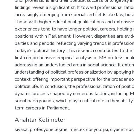
prior professions and their political success or longevity i
findings reveal a significant shift toward professionalizat
increasingly emerging from specialized fields like law, bu
Those with higher educational qualifications and extensiv
experiences tend to have longer political careers, holdin
positions within Parliament. However, disparities are evide
parties and periods, reflecting varying trends in professio
Türkiye's political history. This research contributes to the 
first comprehensive empirical analysis of MP professionaliz
addressing an understudied area in social science. It exte
understanding of political professionalization by applying i
context, offering important perspective for the broader so
political life. In conclusion, the professionalization of politic
dynamic process shaped by numerous factors, including M
social backgrounds, which play a critical role in their abilit
term careers in Parliament.
Anahtar Kelimeler
siyasal profesyonelleşme
,
meslek sosyolojisi
,
siyaset sos