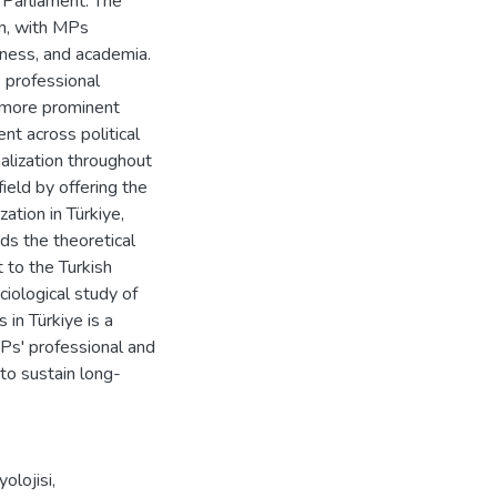
n Parliament. The
ion, with MPs
siness, and academia.
e professional
g more prominent
nt across political
nalization throughout
field by offering the
ation in Türkiye,
nds the theoretical
t to the Turkish
ciological study of
s in Türkiye is a
Ps' professional and
y to sustain long-
yolojisi
,