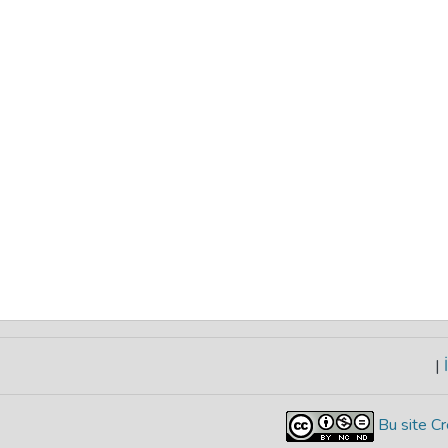
|
İ
Bu site Cr