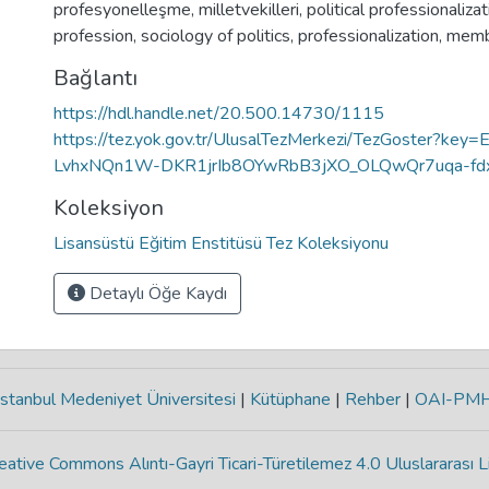
profesyonelleşme
,
milletvekilleri
,
political professionalizat
profession
,
sociology of politics
,
professionalization
,
membe
Bağlantı
https://hdl.handle.net/20.500.14730/1115
https://tez.yok.gov.tr/UlusalTezMerkezi/TezGoster?ke
LvhxNQn1W-DKR1jrIb8OYwRbB3jXO_OLQwQr7uqa-fdx
Koleksiyon
Lisansüstü Eğitim Enstitüsü Tez Koleksiyonu
Detaylı Öğe Kaydı
stanbul Medeniyet Üniversitesi
|
Kütüphane
|
Rehber
|
OAI-PM
eative Commons Alıntı-Gayri Ticari-Türetilemez 4.0 Uluslararası L