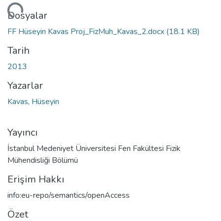
niyor...
Dosyalar
FF Hüseyin Kavas Proj_FizMuh_Kavas_2.docx
(18.1 KB)
Tarih
2013
Yazarlar
Kavas, Hüseyin
Yayıncı
İstanbul Medeniyet Üniversitesi Fen Fakültesi Fizik
Mühendisliği Bölümü
Erişim Hakkı
info:eu-repo/semantics/openAccess
Özet