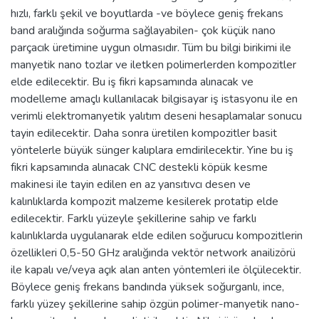
hızlı, farklı şekil ve boyutlarda -ve böylece geniş frekans
band aralığında soğurma sağlayabilen- çok küçük nano
parçacık üretimine uygun olmasıdır. Tüm bu bilgi birikimi ile
manyetik nano tozlar ve iletken polimerlerden kompozitler
elde edilecektir. Bu iş fikri kapsamında alınacak ve
modelleme amaçlı kullanılacak bilgisayar iş istasyonu ile en
verimli elektromanyetik yalıtım deseni hesaplamalar sonucu
tayin edilecektir. Daha sonra üretilen kompozitler basit
yöntelerle büyük sünger kalıplara emdirilecektir. Yine bu iş
fikri kapsamında alınacak CNC destekli köpük kesme
makinesi ile tayin edilen en az yansıtıvcı desen ve
kalınlıklarda kompozit malzeme kesilerek protatip elde
edilecektir. Farklı yüzeyle şekillerine sahip ve farklı
kalınlıklarda uygulanarak elde edilen soğurucu kompozitlerin
özellikleri 0,5-50 GHz aralığında vektör network anailizörü
ile kapalı ve/veya açık alan anten yöntemleri ile ölçülecektir.
Böylece geniş frekans bandında yüksek soğurganlı, ince,
farklı yüzey şekillerine sahip özgün polimer-manyetik nano-