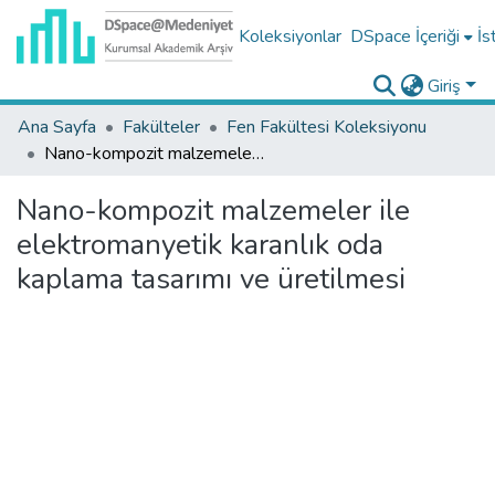
Koleksiyonlar
DSpace İçeriği
İs
Giriş
Ana Sayfa
Fakülteler
Fen Fakültesi Koleksiyonu
Nano-kompozit malzemeler ile elektromanyetik karanlık oda kaplama tasarımı ve üretilmesi
Nano-kompozit malzemeler ile
elektromanyetik karanlık oda
kaplama tasarımı ve üretilmesi