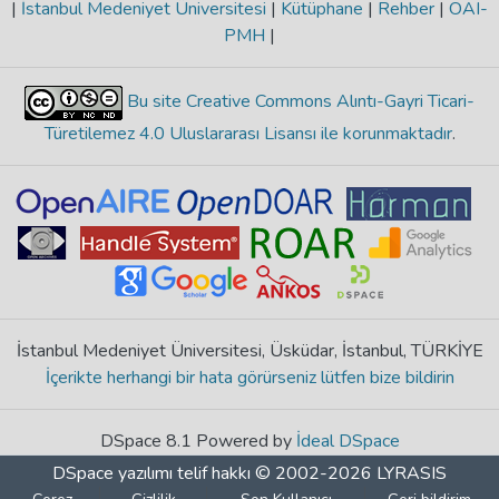
|
İstanbul Medeniyet Üniversitesi
|
Kütüphane
|
Rehber
|
OAI-
PMH
|
Bu site Creative Commons Alıntı-Gayri Ticari-
Türetilemez 4.0 Uluslararası Lisansı ile korunmaktadır
.
İstanbul Medeniyet Üniversitesi, Üsküdar, İstanbul, TÜRKİYE
İçerikte herhangi bir hata görürseniz lütfen bize bildirin
DSpace 8.1 Powered by
İdeal DSpace
DSpace yazılımı
telif hakkı © 2002-2026
LYRASIS