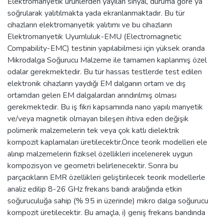
Elektromanyetik ürünlerden yayılan sinyal, duruma göre ya
soğrularak yalıtılmakta yada ekranlanmaktadır. Bu tür
cihazların elektromanyetik yalıtımı ve bu cihazların
Elektromanyetik Uyumluluk-EMU (Electromagnetic
Compability-EMC) testinin yapılabilmesi için yüksek oranda
Mikrodalga Soğurucu Malzeme ile tamamen kaplanmış özel
odalar gerekmektedir. Bu tür hassas testlerde test edilen
elektronik cihazların yaydığı EM dalganın ortam ve dış
ortamdan gelen EM dalgalardan arındırılmış olması
gerekmektedir. Bu iş fikri kapsamında nano yapılı manyetik
ve/veya magnetik olmayan bileşen ihtiva eden değişik
polimerik malzemelerin tek veya çok katlı dielektrik
kompozit kaplamaları üretilecektir.Önce teorik modelleri ele
alınıp malzemelerin fiziksel özellikleri incelenerek uygun
kompozisyon ve geometri belirlenecektir. Sonra bu
parçacıkların EMR özellikleri geliştirilecek teorik modellerle
analiz edilip 8-26 GHz frekans bandı aralığında etkin
soğuruculuğa sahip (% 95 in üzerinde) mikro dalga soğurucu
kompozit üretilecektir. Bu amaçla, i) geniş frekans bandında