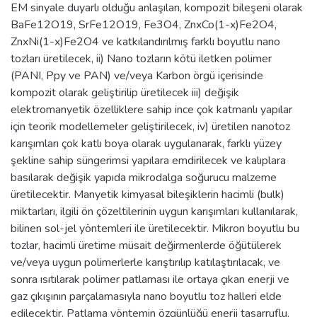
EM sinyale duyarlı olduğu anlaşılan, kompozit bileşeni olarak
BaFe12O19, SrFe12O19, Fe3O4, ZnxCo(1-x)Fe2O4,
ZnxNi(1-x)Fe2O4 ve katkılandırılmış farklı boyutlu nano
tozları üretilecek, ii) Nano tozların kötü iletken polimer
(PANI, Ppy ve PAN) ve/veya Karbon örgü içerisinde
kompozit olarak geliştirilip üretilecek iii) değişik
elektromanyetik özelliklere sahip ince çok katmanlı yapılar
için teorik modellemeler geliştirilecek, iv) üretilen nanotoz
karışımları çok katlı boya olarak uygulanarak, farklı yüzey
şekline sahip süngerimsi yapılara emdirilecek ve kalıplara
basılarak değişik yapıda mikrodalga soğurucu malzeme
üretilecektir. Manyetik kimyasal bileşiklerin hacimli (bulk)
miktarları, ilgili ön çözeltilerinin uygun karışımları kullanılarak,
bilinen sol-jel yöntemleri ile üretilecektir. Mikron boyutlu bu
tozlar, hacimli üretime müsait değirmenlerde öğütülerek
ve/veya uygun polimerlerle karıştırılıp katılaştırılacak, ve
sonra ısıtılarak polimer patlaması ile ortaya çıkan enerji ve
gaz çıkışının parçalamasıyla nano boyutlu toz halleri elde
edilecektir. Patlama yöntemin özgünlüğü enerji tasarruflu,