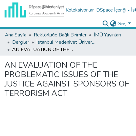
Koleksiyonlar
DSpace İçeriği
İs
Giriş
Ana Sayfa
Rektörlüğe Bağlı Birimler
İMÜ Yayınları
Dergiler
İstanbul Medeniyet Üniversitesi Hukuk Fakültesi Dergisi Koleksiyonu
AN EVALUATION OF THE PROBLEMATIC ISSUES OF THE JUSTICE AGAINST SPONSORS OF TERRORISM ACT
AN EVALUATION OF THE
PROBLEMATIC ISSUES OF THE
JUSTICE AGAINST SPONSORS OF
TERRORISM ACT