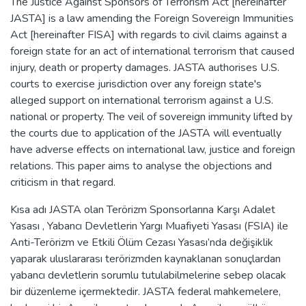
The Justice Against Sponsors of Terrorism Act [hereinafter
JASTA] is a law amending the Foreign Sovereign Immunities
Act [hereinafter FISA] with regards to civil claims against a
foreign state for an act of international terrorism that caused
injury, death or property damages. JASTA authorises U.S.
courts to exercise jurisdiction over any foreign state's
alleged support on international terrorism against a U.S.
national or property. The veil of sovereign immunity lifted by
the courts due to application of the JASTA will eventually
have adverse effects on international law, justice and foreign
relations. This paper aims to analyse the objections and
criticism in that regard.
Kısa adı JASTA olan Terörizm Sponsorlarına Karşı Adalet
Yasası , Yabancı Devletlerin Yargı Muafiyeti Yasası (FSIA) ile
Anti-Terörizm ve Etkili Ölüm Cezası Yasası’nda değişiklik
yaparak uluslararası terörizmden kaynaklanan sonuçlardan
yabancı devletlerin sorumlu tutulabilmelerine sebep olacak
bir düzenleme içermektedir. JASTA federal mahkemelere,