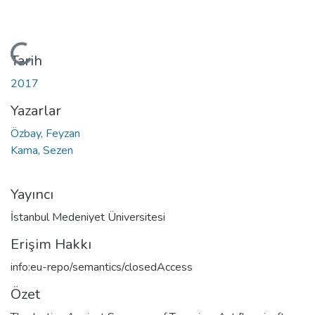
Yükleniyor...
Tarih
2017
Yazarlar
Özbay, Feyzan
Kama, Sezen
Yayıncı
İstanbul Medeniyet Üniversitesi
Erişim Hakkı
info:eu-repo/semantics/closedAccess
Özet