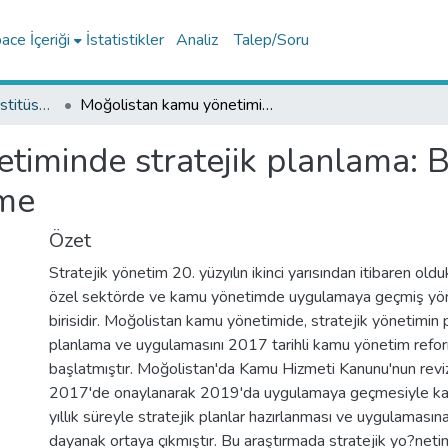
ce İçeriği
İstatistikler
Analiz
Talep/Soru
Lisansüstü Eğitim Enstitüsü Tez Koleksiyonu
Moğolistan kamu yönetiminde stratejik planlama: Bakanlıklar örneğinden bir inceleme
timinde stratejik planlama: B
eme
Özet
Stratejik yönetim 20. yüzyılın ikinci yarısından itibaren old
özel sektörde ve kamu yönetimde uygulamaya geçmiş yön
birisidir. Moğolistan kamu yönetimide, stratejik yönetimin p
planlama ve uygulamasını 2017 tarihli kamu yönetim refo
başlatmıştır. Moğolistan'da Kamu Hizmeti Kanunu'nun reviz
2017'de onaylanarak 2019'da uygulamaya geçmesiyle ka
yıllık süreyle stratejik planlar hazırlanması ve uygulamasına 
dayanak ortaya çıkmıştır. Bu araştırmada stratejik yo?netim