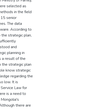
n Ministry of Family,
were selected as
ethods in the field
 15 senior
es. The data
ware. According to
 the strategic plan,
fficiently
rstood and
gic planning in
 a result of the
o the strategic plan
ople know strategic
wledge regarding the
o low. It is
 Service Law for
here is a need to
d Mongolia's
 Although there are