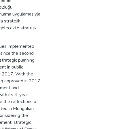
önemin
 olduğu
anlama uygulamasıyla
a stratejik
gelecekte stratejik
ques implemented
n since the second
 strategic planning
nt in public
ed 2017. With the
ing approved in 2017
pment and
with its 4-year
e the reflections of
nted in Mongolian
considering the
ement, strategic