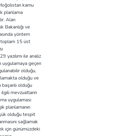
 Moğolistan kamu
ik planlama
ir. Alan
ik Bakanlığı ve
rmasında yöntem
a toplam 15 üst
sı
9 yazılımı ile analiz
ren uygulamaya geçen
ygulanabilir olduğu,
gulamakta olduğu ve
 başarılı olduğu
ilgili mevzuatların
nlama uygulaması
ejik planlamanın
üşük olduğu tespit
lanmasını sağlamak
mek için günümüzdeki