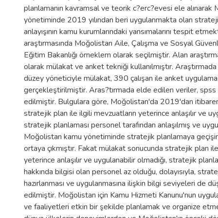
planlamanın kavramsal ve teorik c?erc?evesi ele alınarak
yönetiminde 2019 yılından beri uygulanmakta olan stratej
anlayışının kamu kurumlarındaki yansımalarını tespit etmekt
araştırmasında Moğolistan Aile, Çalışma ve Sosyal Güvenl
Eğitim Bakanlığı örneklem olarak seçilmiştir. Alan araştı
olarak mülakat ve anket tekniği kullanılmıştır. Araştırmad
düzey yöneticiyle mülakat, 390 çalışan ile anket uygulama
gerçekleştirilmiştir. Aras?tırmada elde edilen veriler, spss 2
edilmiştir. Bulgulara göre, Moğolistan'da 2019'dan itiba
stratejik plan ile ilgili mevzuatların yeterince anlaşılır ve u
stratejik planlaması personel tarafından anlaşılmış ve uy
Moğolistan kamu yönetiminde stratejik planlamaya geçişin
ortaya çıkmıştır. Fakat mülakat sonucunda stratejik plan ile 
yeterince anlaşılır ve uygulanabilir olmadığı, stratejik pla
hakkında bilgisi olan personel az olduğu, dolayısıyla, strat
hazırlanması ve uygulanmasına ilişkin bilgi seviyeleri de d
edilmiştir. Moğolistan için Kamu Hizmeti Kanunu'nun uygu
ve faaliyetleri etkin bir şekilde planlamak ve organize et