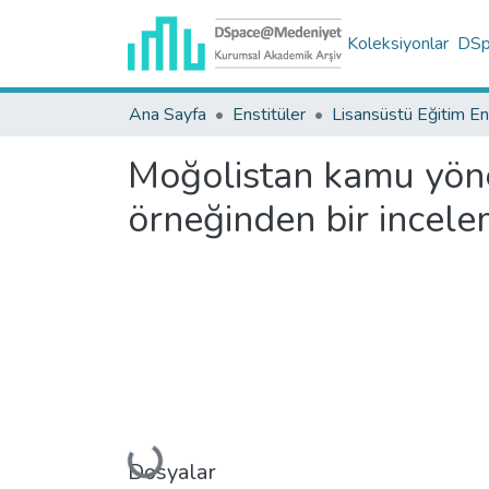
Koleksiyonlar
DSpa
Ana Sayfa
Enstitüler
Moğolistan kamu yöne
örneğinden bir incel
Yükleniyor...
Dosyalar