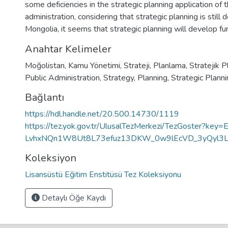
some deficiencies in the strategic planning application of 
administration, considering that strategic planning is still 
Mongolia, it seems that strategic planning will develop fur
Anahtar Kelimeler
Moğolistan
,
Kamu Yönetimi
,
Strateji
,
Planlama
,
Stratejik 
Public Administration
,
Strategy
,
Planning
,
Strategic Planni
Bağlantı
https://hdl.handle.net/20.500.14730/1119
https://tez.yok.gov.tr/UlusalTezMerkezi/TezGoster?ke
LvhxNQn1W8Ut8L73efuz13DKW_0w9lEcVD_3yQyl3L
Koleksiyon
Lisansüstü Eğitim Enstitüsü Tez Koleksiyonu
Detaylı Öğe Kaydı