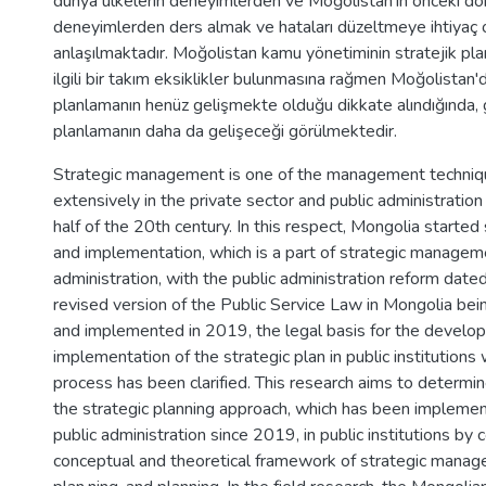
dünya ülkelerin deneyimlerden ve Moğolistan'ın önceki d
deneyimlerden ders almak ve hataları düzeltmeye ihtiyaç
anlaşılmaktadır. Moğolistan kamu yönetiminin stratejik pl
ilgili bir takım eksiklikler bulunmasına rağmen Moğolistan'd
planlamanın henüz gelişmekte olduğu dikkate alındığında, 
planlamanın daha da gelişeceği görülmektedir.
Strategic management is one of the management techni
extensively in the private sector and public administratio
half of the 20th century. In this respect, Mongolia started
and implementation, which is a part of strategic manageme
administration, with the public administration reform dat
revised version of the Public Service Law in Mongolia be
and implemented in 2019, the legal basis for the develo
implementation of the strategic plan in public institutions 
process has been clarified. This research aims to determin
the strategic planning approach, which has been impleme
public administration since 2019, in public institutions by 
conceptual and theoretical framework of strategic manag