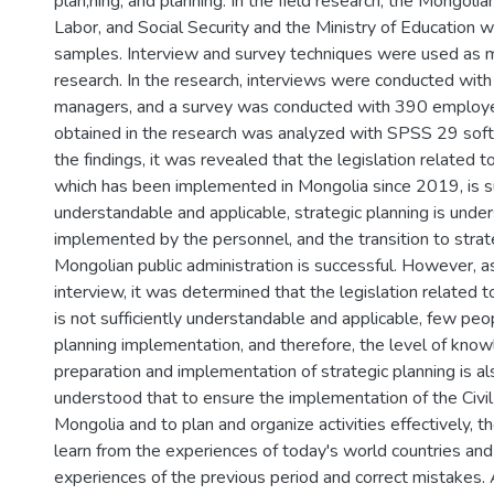
plan,ning, and planning. In the field research, the Mongolia
Labor, and Social Security and the Ministry of Education 
samples. Interview and survey techniques were used as m
research. In the research, interviews were conducted with
managers, and a survey was conducted with 390 employe
obtained in the research was analyzed with SPSS 29 soft
the findings, it was revealed that the legislation related to
which has been implemented in Mongolia since 2019, is su
understandable and applicable, strategic planning is unde
implemented by the personnel, and the transition to strate
Mongolian public administration is successful. However, as
interview, it was determined that the legislation related t
is not sufficiently understandable and applicable, few pe
planning implementation, and therefore, the level of kno
preparation and implementation of strategic planning is als
understood that to ensure the implementation of the Civil
Mongolia and to plan and organize activities effectively, t
learn from the experiences of today's world countries an
experiences of the previous period and correct mistakes.