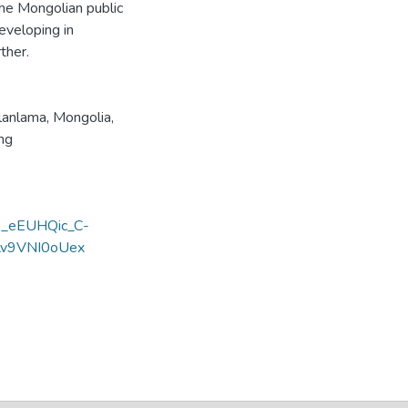
the Mongolian public
developing in
ther.
Planlama
,
Mongolia
,
ng
y=E_eEUHQic_C-
v9VNI0oUex