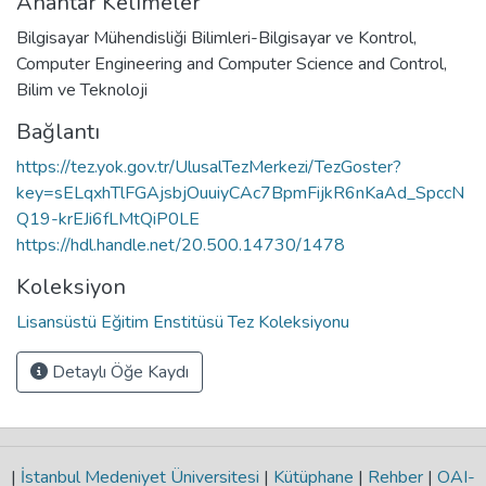
Anahtar Kelimeler
Bilgisayar Mühendisliği Bilimleri-Bilgisayar ve Kontrol
,
Computer Engineering and Computer Science and Control
,
Bilim ve Teknoloji
Bağlantı
https://tez.yok.gov.tr/UlusalTezMerkezi/TezGoster?
key=sELqxhTlFGAjsbjOuuiyCAc7BpmFijkR6nKaAd_SpccN
Q19-krEJi6fLMtQiP0LE
https://hdl.handle.net/20.500.14730/1478
Koleksiyon
Lisansüstü Eğitim Enstitüsü Tez Koleksiyonu
Detaylı Öğe Kaydı
|
İstanbul Medeniyet Üniversitesi
|
Kütüphane
|
Rehber
|
OAI-