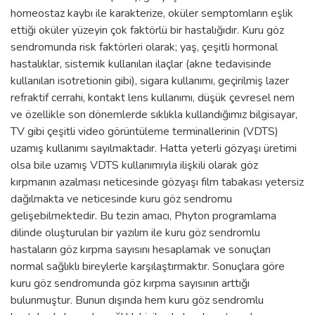
homeostaz kaybı ile karakterize, oküler semptomların eşlik
ettiği oküler yüzeyin çok faktörlü bir hastalığıdır. Kuru göz
sendromunda risk faktörleri olarak; yaş, çeşitli hormonal
hastalıklar, sistemik kullanılan ilaçlar (akne tedavisinde
kullanılan isotretionin gibi), sigara kullanımı, geçirilmiş lazer
refraktif cerrahi, kontakt lens kullanımı, düşük çevresel nem
ve özellikle son dönemlerde sıklıkla kullandığımız bilgisayar,
TV gibi çeşitli video görüntüleme terminallerinin (VDTS)
uzamış kullanımı sayılmaktadır. Hatta yeterli gözyaşı üretimi
olsa bile uzamış VDTS kullanımıyla ilişkili olarak göz
kırpmanın azalması neticesinde gözyaşı film tabakası yetersiz
dağılmakta ve neticesinde kuru göz sendromu
gelişebilmektedir. Bu tezin amacı, Phyton programlama
dilinde oluşturulan bir yazılım ile kuru göz sendromlu
hastaların göz kırpma sayısını hesaplamak ve sonuçları
normal sağlıklı bireylerle karşılaştırmaktır. Sonuçlara göre
kuru göz sendromunda göz kırpma sayısının arttığı
bulunmuştur. Bunun dışında hem kuru göz sendromlu