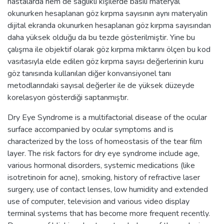
hastalarda hem de sağlıklı kişilerde basılı materyal
okunurken hesaplanan göz kırpma sayısının aynı materyalin
dijital ekranda okunurken hesaplanan göz kırpma sayısından
daha yüksek olduğu da bu tezde gösterilmiştir. Yine bu
çalışma ile objektif olarak göz kırpma miktarını ölçen bu kod
vasıtasıyla elde edilen göz kırpma sayısı değerlerinin kuru
göz tanısında kullanılan diğer konvansiyonel tanı
metodlarındaki sayısal değerler ile de yüksek düzeyde
korelasyon gösterdiği saptanmıştır.
Dry Eye Syndrome is a multifactorial disease of the ocular
surface accompanied by ocular symptoms and is
characterized by the loss of homeostasis of the tear film
layer. The risk factors for dry eye syndrome include age,
various hormonal disorders, systemic medications (like
isotretinoin for acne), smoking, history of refractive laser
surgery, use of contact lenses, low humidity and extended
use of computer, television and various video display
terminal systems that has become more frequent recently.