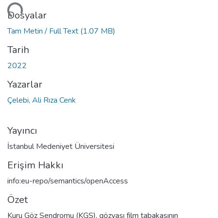
niyor...
Dosyalar
Tam Metin / Full Text
(1.07 MB)
Tarih
2022
Yazarlar
Çelebi, Ali Rıza Cenk
Yayıncı
İstanbul Medeniyet Üniversitesi
Erişim Hakkı
info:eu-repo/semantics/openAccess
Özet
Kuru Göz Sendromu (KGS), gözyaşı film tabakasının