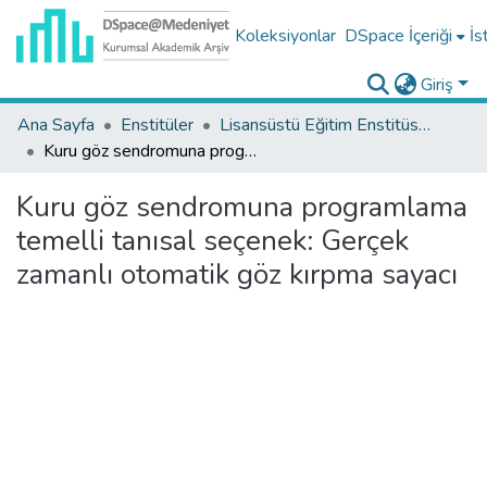
Koleksiyonlar
DSpace İçeriği
İs
Giriş
Ana Sayfa
Enstitüler
Lisansüstü Eğitim Enstitüsü Tez Koleksiyonu
Kuru göz sendromuna programlama temelli tanısal seçenek: Gerçek zamanlı otomatik göz kırpma sayacı
Kuru göz sendromuna programlama
temelli tanısal seçenek: Gerçek
zamanlı otomatik göz kırpma sayacı