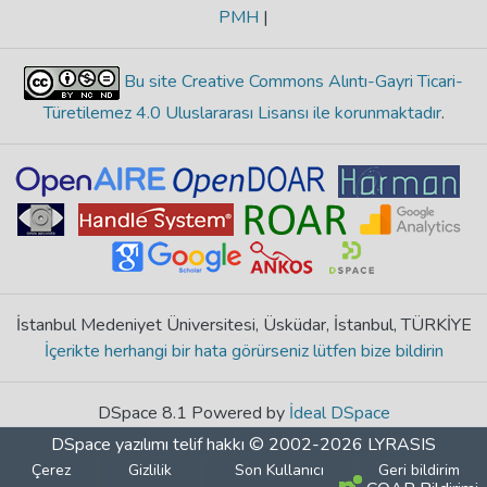
PMH
|
Bu site Creative Commons Alıntı-Gayri Ticari-
Türetilemez 4.0 Uluslararası Lisansı ile korunmaktadır
.
İstanbul Medeniyet Üniversitesi, Üsküdar, İstanbul, TÜRKİYE
İçerikte herhangi bir hata görürseniz lütfen bize bildirin
DSpace 8.1 Powered by
İdeal DSpace
DSpace yazılımı
telif hakkı © 2002-2026
LYRASIS
Çerez
Gizlilik
Son Kullanıcı
Geri bildirim