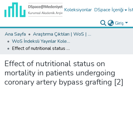
Koleksiyonlar
DSpace İçeriği
İs
Giriş
Ana Sayfa
Araştırma Çıktıları | WoS | Scopus | TR-Dizin | PubMed
WoS İndeksli Yayınlar Koleksiyonu
Effect of nutritional status on mortality in patients undergoing coronary artery bypass grafting [2]
Effect of nutritional status on
mortality in patients undergoing
coronary artery bypass grafting [2]