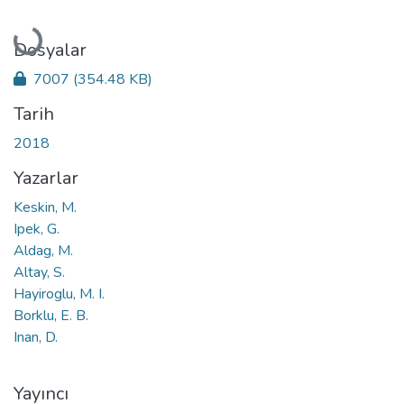
Yükleniyor...
Dosyalar
7007
(354.48 KB)
Tarih
2018
Yazarlar
Keskin, M.
Ipek, G.
Aldag, M.
Altay, S.
Hayiroglu, M. I.
Borklu, E. B.
Inan, D.
Yayıncı