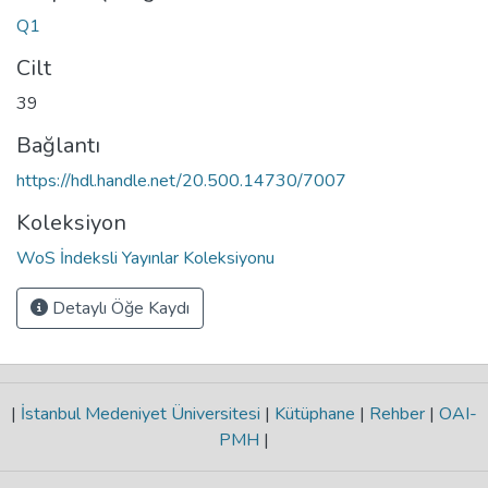
Q1
Cilt
39
Bağlantı
https://hdl.handle.net/20.500.14730/7007
Koleksiyon
WoS İndeksli Yayınlar Koleksiyonu
Detaylı Öğe Kaydı
|
İstanbul Medeniyet Üniversitesi
|
Kütüphane
|
Rehber
|
OAI-
PMH
|