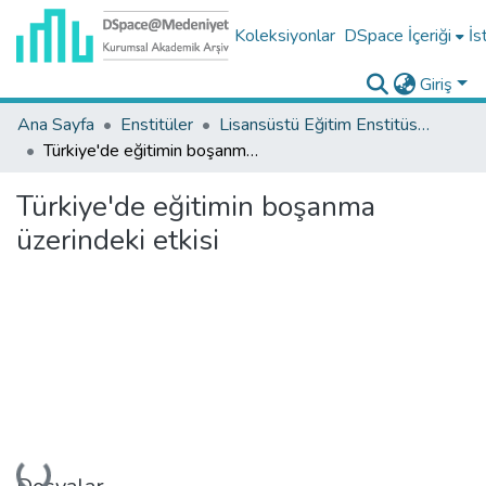
Koleksiyonlar
DSpace İçeriği
İs
Giriş
Ana Sayfa
Enstitüler
Lisansüstü Eğitim Enstitüsü Tez Koleksiyonu
Türkiye'de eğitimin boşanma üzerindeki etkisi
Türkiye'de eğitimin boşanma
üzerindeki etkisi
Yükleniyor...