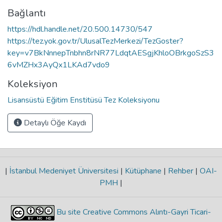
Bağlantı
https://hdl.handle.net/20.500.14730/547
https://tez.yok.gov.tr/UlusalTezMerkezi/TezGoster?
key=v7BkNnnepTnbhn8rNR77LdqtAESgjKhloOBrkgoSzS3
6vMZHx3AyQx1LKAd7vdo9
Koleksiyon
Lisansüstü Eğitim Enstitüsü Tez Koleksiyonu
Detaylı Öğe Kaydı
|
İstanbul Medeniyet Üniversitesi
|
Kütüphane
|
Rehber
|
OAI-
PMH
|
Bu site Creative Commons Alıntı-Gayri Ticari-