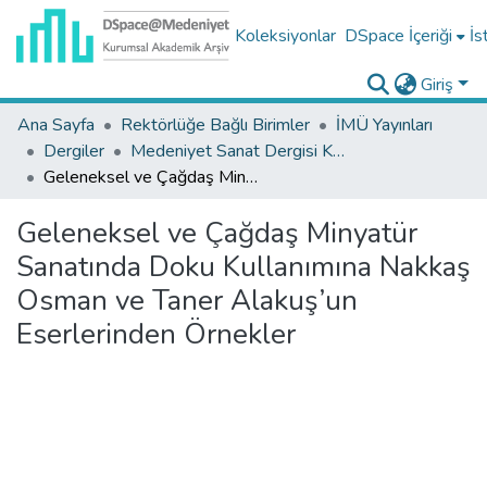
Koleksiyonlar
DSpace İçeriği
İs
Giriş
Ana Sayfa
Rektörlüğe Bağlı Birimler
İMÜ Yayınları
Dergiler
Medeniyet Sanat Dergisi Koleksiyonu
Geleneksel ve Çağdaş Minyatür Sanatında Doku Kullanımına Nakkaş Osman ve Taner Alakuş’un Eserlerinden Örnekler
Geleneksel ve Çağdaş Minyatür
Sanatında Doku Kullanımına Nakkaş
Osman ve Taner Alakuş’un
Eserlerinden Örnekler