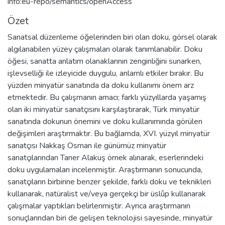
info:eu-repo/semantics/openAccess
Özet
Sanatsal düzenleme öğelerinden biri olan doku, görsel olarak
algılanabilen yüzey çalışmaları olarak tanımlanabilir. Doku
öğesi, sanatta anlatım olanaklarının zenginliğini sunarken,
işlevselliği ile izleyicide duygulu, anlamlı etkiler bırakır. Bu
yüzden minyatür sanatında da doku kullanımı önem arz
etmektedir. Bu çalışmanın amacı; farklı yüzyıllarda yaşamış
olan iki minyatür sanatçısını karşılaştırarak, Türk minyatür
sanatında dokunun önemini ve doku kullanımında görülen
değişimleri araştırmaktır. Bu bağlamda, XVI. yüzyıl minyatür
sanatçısı Nakkaş Osman ile günümüz minyatür
sanatçılarından Taner Alakuş örnek alınarak, eserlerindeki
doku uygulamaları incelenmiştir. Araştırmanın sonucunda,
sanatçıların birbirine benzer şekilde, farklı doku ve teknikleri
kullanarak, natüralist ve/veya gerçekçi bir üslûp kullanarak
çalışmalar yaptıkları belirlenmiştir. Ayrıca araştırmanın
sonuçlarından biri de gelişen teknolojisi sayesinde, minyatür