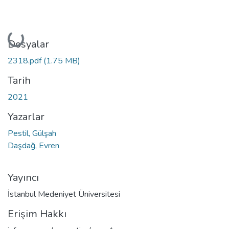
Yükleniyor...
Dosyalar
2318.pdf
(1.75 MB)
Tarih
2021
Yazarlar
Pestil, Gülşah
Daşdağ, Evren
Yayıncı
İstanbul Medeniyet Üniversitesi
Erişim Hakkı