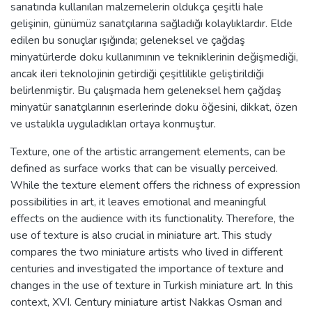
sanatında kullanılan malzemelerin oldukça çeşitli hale
gelişinin, günümüz sanatçılarına sağladığı kolaylıklardır. Elde
edilen bu sonuçlar ışığında; geleneksel ve çağdaş
minyatürlerde doku kullanımının ve tekniklerinin değişmediği,
ancak ileri teknolojinin getirdiği çeşitlilikle geliştirildiği
belirlenmiştir. Bu çalışmada hem geleneksel hem çağdaş
minyatür sanatçılarının eserlerinde doku öğesini, dikkat, özen
ve ustalıkla uyguladıkları ortaya konmuştur.
Texture, one of the artistic arrangement elements, can be
defined as surface works that can be visually perceived.
While the texture element offers the richness of expression
possibilities in art, it leaves emotional and meaningful
effects on the audience with its functionality. Therefore, the
use of texture is also crucial in miniature art. This study
compares the two miniature artists who lived in different
centuries and investigated the importance of texture and
changes in the use of texture in Turkish miniature art. In this
context, XVI. Century miniature artist Nakkas Osman and