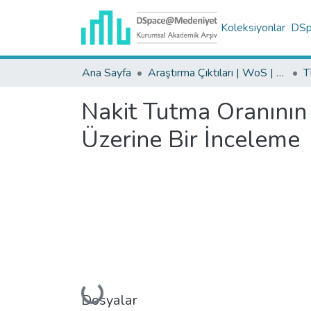
Koleksiyonlar
DSpa
Ana Sayfa
Araştırma Çıktıları | WoS | Scopus | TR-Dizin | PubMed
Nakit Tutma Oranının 
Üzerine Bir İnceleme
Yükleniyor...
Dosyalar