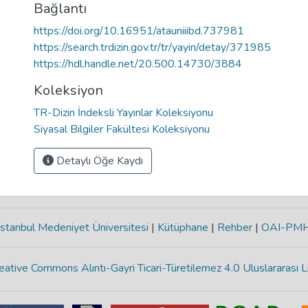
Bağlantı
https://doi.org/10.16951/atauniiibd.737981
https://search.trdizin.gov.tr/tr/yayin/detay/371985
https://hdl.handle.net/20.500.14730/3884
Koleksiyon
TR-Dizin İndeksli Yayınlar Koleksiyonu
Siyasal Bilgiler Fakültesi Koleksiyonu
Detaylı Öğe Kaydı
stanbul Medeniyet Üniversitesi
|
Kütüphane
|
Rehber
|
OAI-PM
eative Commons Alıntı-Gayri Ticari-Türetilemez 4.0 Uluslararası L