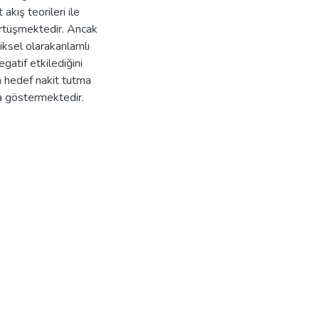
akış teorileri ile
eörtüşmektedir. Ancak
iksel olarakanlamlı
gatif etkilediğini
n hedef nakit tutma
a göstermektedir.