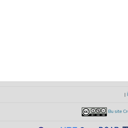
|
İ
Bu site Cr