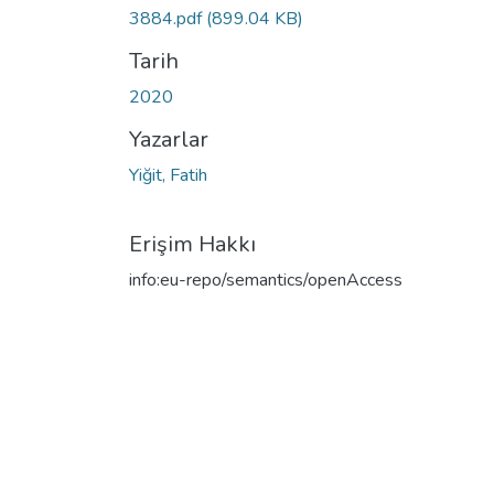
3884.pdf
(899.04 KB)
Tarih
2020
Yazarlar
Yiğit, Fatih
Erişim Hakkı
info:eu-repo/semantics/openAccess