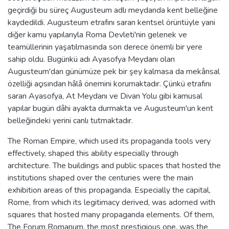
geçirdiği bu süreç Augusteum adlı meydanda kent belleğine
kaydedildi. Augusteum etrafını saran kentsel örüntüyle yani
diğer kamu yapılarıyla Roma Devleti'nin gelenek ve
teamüllerinin yaşatılmasında son derece önemli bir yere
sahip oldu. Bugünkü adı Ayasofya Meydanı olan
Augusteum'dan günümüze pek bir şey kalmasa da mekânsal
özelliği açısından hâlâ önemini korumaktadır. Çünkü etrafını
saran Ayasofya, At Meydanı ve Divan Yolu gibi kamusal
yapılar bugün dâhi ayakta durmakta ve Augusteum'un kent
belleğindeki yerini canlı tutmaktadır.
The Roman Empire, which used its propaganda tools very
effectively, shaped this ability especially through
architecture. The buildings and public spaces that hosted the
institutions shaped over the centuries were the main
exhibition areas of this propaganda. Especially the capital,
Rome, from which its legitimacy derived, was adorned with
squares that hosted many propaganda elements. Of them,
The Forum Romanum, the most prestigious one, was the