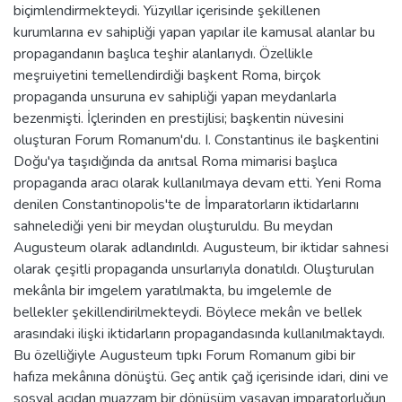
biçimlendirmekteydi. Yüzyıllar içerisinde şekillenen
kurumlarına ev sahipliği yapan yapılar ile kamusal alanlar bu
propagandanın başlıca teşhir alanlarıydı. Özellikle
meşruiyetini temellendirdiği başkent Roma, birçok
propaganda unsuruna ev sahipliği yapan meydanlarla
bezenmişti. İçlerinden en prestijlisi; başkentin nüvesini
oluşturan Forum Romanum'du. I. Constantinus ile başkentini
Doğu'ya taşıdığında da anıtsal Roma mimarisi başlıca
propaganda aracı olarak kullanılmaya devam etti. Yeni Roma
denilen Constantinopolis'te de İmparatorların iktidarlarını
sahnelediği yeni bir meydan oluşturuldu. Bu meydan
Augusteum olarak adlandırıldı. Augusteum, bir iktidar sahnesi
olarak çeşitli propaganda unsurlarıyla donatıldı. Oluşturulan
mekânla bir imgelem yaratılmakta, bu imgelemle de
bellekler şekillendirilmekteydi. Böylece mekân ve bellek
arasındaki ilişki iktidarların propagandasında kullanılmaktaydı.
Bu özelliğiyle Augusteum tıpkı Forum Romanum gibi bir
hafıza mekânına dönüştü. Geç antik çağ içerisinde idari, dini ve
sosyal açıdan muazzam bir dönüşüm yaşayan imparatorluğun