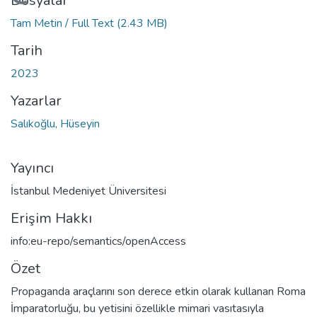
leniyor...
Dosyalar
Tam Metin / Full Text
(2.43 MB)
Tarih
2023
Yazarlar
Salıkoğlu, Hüseyin
Yayıncı
İstanbul Medeniyet Üniversitesi
Erişim Hakkı
info:eu-repo/semantics/openAccess
Özet
Propaganda araçlarını son derece etkin olarak kullanan Roma
İmparatorluğu, bu yetisini özellikle mimari vasıtasıyla