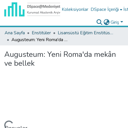
Koleksiyonlar
DSpace İçeriği
İs
Giriş
Ana Sayfa
Enstitüler
Lisansüstü Eğitim Enstitüsü Tez Koleksiyonu
Augusteum: Yeni Roma'da mekân ve bellek
Augusteum: Yeni Roma'da mekân
ve bellek