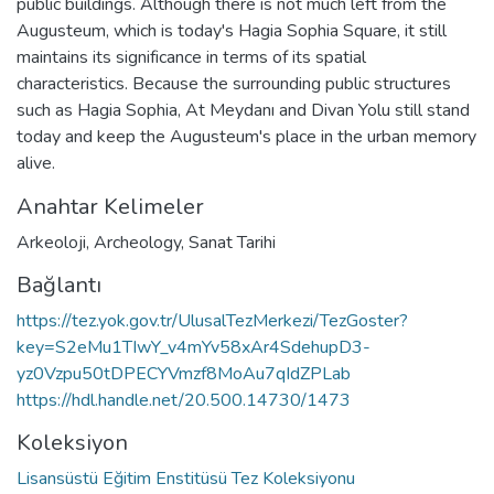
public buildings. Although there is not much left from the
Augusteum, which is today's Hagia Sophia Square, it still
maintains its significance in terms of its spatial
characteristics. Because the surrounding public structures
such as Hagia Sophia, At Meydanı and Divan Yolu still stand
today and keep the Augusteum's place in the urban memory
alive.
Anahtar Kelimeler
Arkeoloji
,
Archeology
,
Sanat Tarihi
Bağlantı
https://tez.yok.gov.tr/UlusalTezMerkezi/TezGoster?
key=S2eMu1TIwY_v4mYv58xAr4SdehupD3-
yz0Vzpu50tDPECYVmzf8MoAu7qIdZPLab
https://hdl.handle.net/20.500.14730/1473
Koleksiyon
Lisansüstü Eğitim Enstitüsü Tez Koleksiyonu