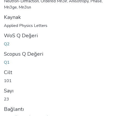
Neutron-Diffraction
,
Ordered Mn3ir
,
Anisotropy
,
Phase
,
Mn3ge
,
Mn3sn
Kaynak
Applied Physics Letters
WoS Q Değeri
Q2
Scopus Q Değeri
Q1
Cilt
101
Sayı
23
Bağlantı