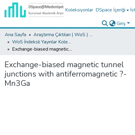
Koleksiyonlar
DSpace İçeriği
İs
Giriş
Ana Sayfa
Araştırma Çıktıları | WoS | Scopus | TR-Dizin | PubMed
WoS İndeksli Yayınlar Koleksiyonu
Exchange-biased magnetic tunnel junctions with antiferromagnetic ?-Mn3Ga
Exchange-biased magnetic tunnel
junctions with antiferromagnetic ?-
Mn3Ga