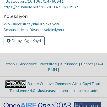
https://doi.org/10.1063/1.4768941
https://hdl.handle.net/20.500.14730/10987
Koleksiyon
WoS İndeksli Yayınlar Koleksiyonu
Scopus İndeksli Yayınlar Koleksiyonu
Detaylı Öğe Kaydı
|
İstanbul Medeniyet Üniversitesi
|
Kütüphane
|
Rehber
|
OAI-
PMH
|
Bu site Creative Commons Alıntı-Gayri Ticari-
Türetilemez 4.0 Uluslararası Lisansı ile korunmaktadır
.