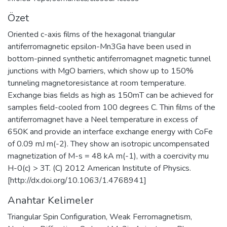
Özet
Oriented c-axis films of the hexagonal triangular
antiferromagnetic epsilon-Mn3Ga have been used in
bottom-pinned synthetic antiferromagnet magnetic tunnel
junctions with MgO barriers, which show up to 150%
tunneling magnetoresistance at room temperature.
Exchange bias fields as high as 150mT can be achieved for
samples field-cooled from 100 degrees C. Thin films of the
antiferromagnet have a Neel temperature in excess of
650K and provide an interface exchange energy with CoFe
of 0.09 mJ m(-2). They show an isotropic uncompensated
magnetization of M-s = 48 kA m(-1), with a coercivity mu
H-0(c) > 3T. (C) 2012 American Institute of Physics.
[http://dx.doi.org/10.1063/1.4768941]
Anahtar Kelimeler
Triangular Spin Configuration
,
Weak Ferromagnetism
,