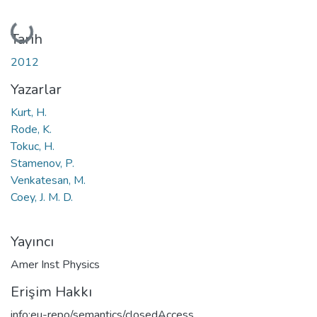
Yükleniyor...
Tarih
2012
Yazarlar
Kurt, H.
Rode, K.
Tokuc, H.
Stamenov, P.
Venkatesan, M.
Coey, J. M. D.
Yayıncı
Amer Inst Physics
Erişim Hakkı
info:eu-repo/semantics/closedAccess