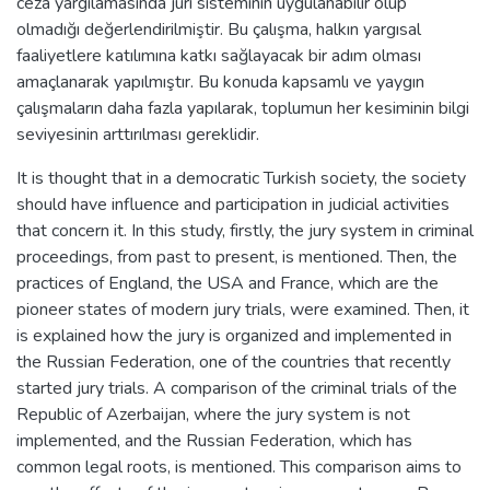
ceza yargılamasında jüri sisteminin uygulanabilir olup
olmadığı değerlendirilmiştir. Bu çalışma, halkın yargısal
faaliyetlere katılımına katkı sağlayacak bir adım olması
amaçlanarak yapılmıştır. Bu konuda kapsamlı ve yaygın
çalışmaların daha fazla yapılarak, toplumun her kesiminin bilgi
seviyesinin arttırılması gereklidir.
It is thought that in a democratic Turkish society, the society
should have influence and participation in judicial activities
that concern it. In this study, firstly, the jury system in criminal
proceedings, from past to present, is mentioned. Then, the
practices of England, the USA and France, which are the
pioneer states of modern jury trials, were examined. Then, it
is explained how the jury is organized and implemented in
the Russian Federation, one of the countries that recently
started jury trials. A comparison of the criminal trials of the
Republic of Azerbaijan, where the jury system is not
implemented, and the Russian Federation, which has
common legal roots, is mentioned. This comparison aims to