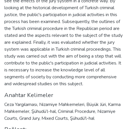
see the effects of the jury system in a concrete way. By
looking at the historical development of Turkish criminal
justice, the public's participation in judicial activities in this
process has been examined. Subsequently, the outlines of
the Turkish criminal procedure in the Republican period are
stated and the aspects relevant to the subject of the study
are explained. Finally, it was evaluated whether the jury
system was applicable in Turkish criminal proceedings. This
study was carried out with the aim of being a step that will
contribute to the public's participation in judicial activities. It
is necessary to increase the knowledge level of all
segments of society by conducting more comprehensive
and widespread studies on this subject.
Anahtar Kelimeler
Ceza Yargılaması
,
Nizamiye Mahkemeleri
,
Büyük Jüri
,
Karma
Mahkemeler
,
Şühudü’l-hal
,
Criminal Procedure
,
Nizamiye
Courts
,
Grand Jury
,
Mixed Courts
,
Şühudü'l-hal