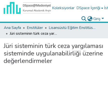
Koleksiyonlar
DSpace İçeriği
İs
Giriş
Ana Sayfa
Enstitüler
Lisansüstü Eğitim Enstitüsü Tez Koleksiyonu
Jüri sisteminin türk ceza yargılaması sisteminde uygulanabilirliği üzerine değerlendirmeler
Jüri sisteminin türk ceza yargılaması
sisteminde uygulanabilirliği üzerine
değerlendirmeler