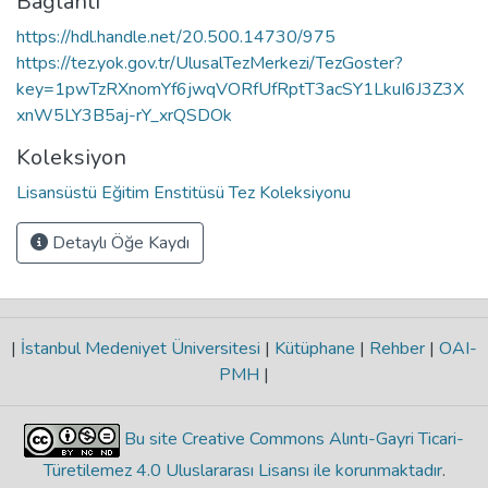
Bağlantı
https://hdl.handle.net/20.500.14730/975
https://tez.yok.gov.tr/UlusalTezMerkezi/TezGoster?
key=1pwTzRXnomYf6jwqVORfUfRptT3acSY1LkuI6J3Z3X
xnW5LY3B5aj-rY_xrQSDOk
Koleksiyon
Lisansüstü Eğitim Enstitüsü Tez Koleksiyonu
Detaylı Öğe Kaydı
|
İstanbul Medeniyet Üniversitesi
|
Kütüphane
|
Rehber
|
OAI-
PMH
|
Bu site Creative Commons Alıntı-Gayri Ticari-
Türetilemez 4.0 Uluslararası Lisansı ile korunmaktadır
.