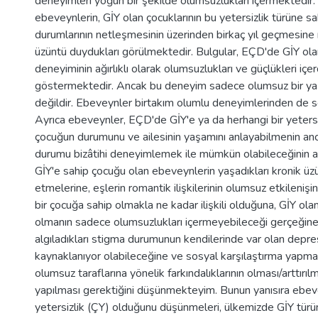
deneyimleri yoğun bir şekilde olumsuzlukları içermektedir.
ebeveynlerin, GİY olan çocuklarının bu yetersizlik türüne s
durumlarının netleşmesinin üzerinden birkaç yıl geçmesine
üzüntü duydukları görülmektedir. Bulgular, EÇD'de GİY ol
deneyiminin ağırlıklı olarak olumsuzlukları ve güçlükleri içer
göstermektedir. Ancak bu deneyim sadece olumsuz bir yaş
değildir. Ebeveynler birtakım olumlu deneyimlerinden de s
Ayrıca ebeveynler, EÇD'de GİY'e ya da herhangi bir yetersi
çocuğun durumunu ve ailesinin yaşamını anlayabilmenin an
durumu bizâtihi deneyimlemek ile mümkün olabileceğinin alt
GİY'e sahip çocuğu olan ebeveynlerin yaşadıkları kronik üzü
etmelerine, eşlerin romantik ilişkilerinin olumsuz etkilenişin
bir çocuğa sahip olmakla ne kadar ilişkili olduğuna, GİY ol
olmanın sadece olumsuzlukları içermeyebileceği gerçeğine
algıladıkları stigma durumunun kendilerinde var olan dep
kaynaklanıyor olabileceğine ve sosyal karşılaştırma yapma
olumsuz taraflarına yönelik farkındalıklarının olması/arttırılm
yapılması gerektiğini düşünmekteyim. Bunun yanısıra ebeve
yetersizlik (ÇY) olduğunu düşünmeleri, ülkemizde GİY türü