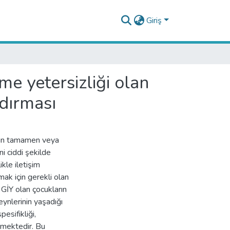
Giriş
e yetersizliği olan
dırması
ının tamamen veya
i ciddi şekilde
ikle iletişim
k için gerekli olan
 GİY olan çocukların
eynlerinin yaşadığı
esifikliği,
ilmektedir. Bu