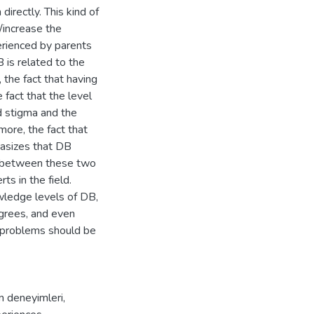
directly. This kind of
e/increase the
erienced by parents
 is related to the
 the fact that having
 fact that the level
d stigma and the
more, the fact that
hasizes that DB
ce between these two
s in the field.
wledge levels of DB,
egrees, and even
 problems should be
 deneyimleri
,