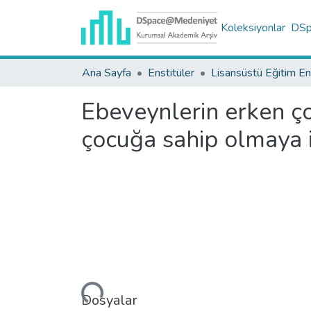
Koleksiyonlar
DSpa
Ana Sayfa
Enstitüler
Ebeveynlerin erken ço
çocuğa sahip olmaya i
Yükleniyor...
Dosyalar