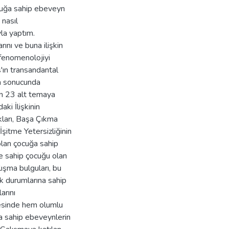
cuğa sahip ebeveyn
 nasıl
la yaptım.
ını ve buna ilişkin
fenomenolojiyi
'ın transandantal
ma sonucunda
an 23 alt temaya
ki İlişkinin
kları, Başa Çıkma
şitme Yetersizliğinin
lan çocuğa sahip
ne sahip çocuğu olan
ışma bulguları, bu
ik durumlarına sahip
arını
cesinde hem olumlu
a sahip ebeveynlerin