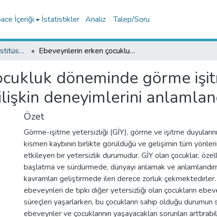
ce İçeriği
İstatistikler
Analiz
Talep/Soru
Lisansüstü Eğitim Enstitüsü Tez Koleksiyonu
Ebeveynlerin erken çocukluk döneminde görme işitme yetersizliği olan çocuğa sahip olmaya ilişkin deneyimlerini anlamlandırması
cukluk döneminde görme işitm
lişkin deneyimlerini anlamlan
Özet
Görme-işitme yetersizliği (GİY), görme ve işitme duyular
kısmen kaybının birlikte görüldüğü ve gelişimin tüm yönlerin
etkileyen bir yetersizlik durumudur. GİY olan çocuklar, özell
başlatma ve sürdürmede, dünyayı anlamak ve anlamlandırma
kavramları geliştirmede ileri derece zorluk çekmektedirler.
ebeveynleri de tıpkı diğer yetersizliği olan çocukların ebev
süreçleri yaşarlarken, bu çocukların sahip olduğu durumun sp
ebeveynler ve çocuklarının yaşayacakları sorunları arttırab