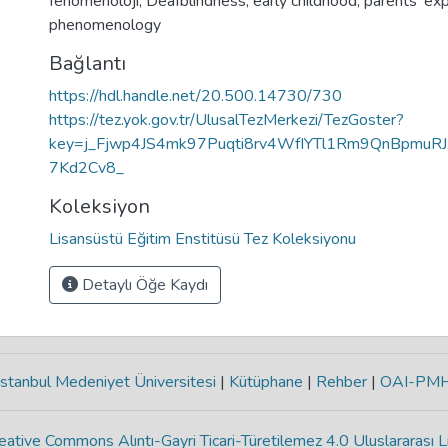
fenomenoloji
,
Deafblindness
,
early childhood
,
parents’ ex
phenomenology
Bağlantı
https://hdl.handle.net/20.500.14730/730
https://tez.yok.gov.tr/UlusalTezMerkezi/TezGoster?
key=j_Fjwp4JS4mk97Puqti8rv4WfIYTl1Rm9QnBpmuR
7Kd2Cv8_
Koleksiyon
Lisansüstü Eğitim Enstitüsü Tez Koleksiyonu
Detaylı Öğe Kaydı
stanbul Medeniyet Üniversitesi
|
Kütüphane
|
Rehber
|
OAI-PM
eative Commons Alıntı-Gayri Ticari-Türetilemez 4.0 Uluslararası L