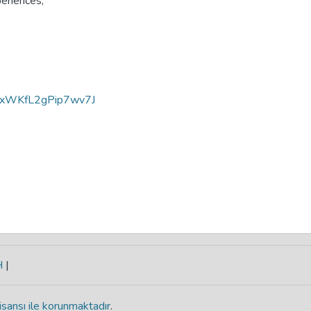
periences
,
JxWKfL2gPip7wv7J
H
|
isansı ile korunmaktadır
.