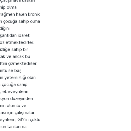
 Çalışmaya katılan
ahip olma
 rağmen halen kronik
an çocuğa sahip olma
diğini
antıdan ibaret
öz etmektedirler.
zliğe sahip bir
cak ve ancak bu
ını çizmektedirler.
ntü ile baş
in yetersizliği olan
an çocuğa sahip
, ebeveynlerin
resyon düzeyinden
nın olumlu ve
ası için çalışmalar
ynlerin, GİY'in çoklu
nün tanılanma