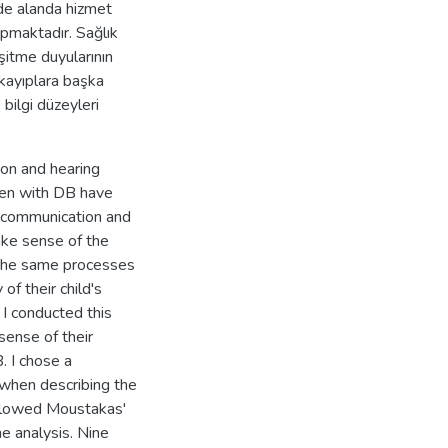
 de alanda hizmet
apmaktadır. Sağlık
işitme duyularının
 kayıplara başka
 bilgi düzeyleri
ion and hearing
dren with DB have
ng communication and
ke sense of the
 the same processes
 of their child's
 I conducted this
sense of their
. I chose a
when describing the
ollowed Moustakas'
e analysis. Nine