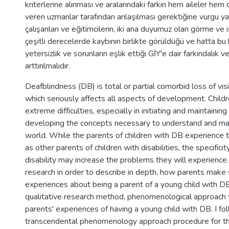
kriterlerine alınması ve aralarındaki farkın hem aileler hem
veren uzmanlar tarafından anlaşılması gerektiğine vurgu y
çalışanları ve eğitimcilerin, iki ana duyumuz olan görme ve 
çeşitli derecelerde kaybının birlikte görüldüğü ve hatta bu
yetersizlik ve sorunların eşlik ettiği GİY'e dair farkındalık ve
arttırılmalıdır.
Deafblindness (DB) is total or partial comorbid loss of vis
which seriously affects all aspects of development. Chil
extreme difficulties, especially in initiating and maintaini
developing the concepts necessary to understand and ma
world. While the parents of children with DB experience
as other parents of children with disabilities, the specificity
disability may increase the problems they will experience.
research in order to describe in depth, how parents make 
experiences about being a parent of a young child with DB
qualitative research method, phenomenological approach 
parents' experiences of having a young child with DB. I f
transcendental phenomenology approach procedure for th