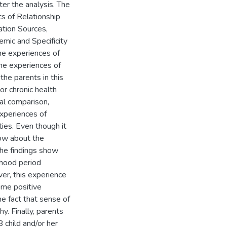
r the analysis. The
s of Relationship
tion Sources,
mic and Specificity
the experiences of
the experiences of
the parents in this
or chronic health
ial comparison,
experiences of
ties. Even though it
now about the
 The findings show
dhood period
ver, this experience
ome positive
he fact that sense of
y. Finally, parents
B child and/or her