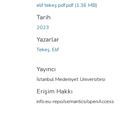
elif tekeş pdf.pdf
(1.36 MB)
Tarih
2023
Yazarlar
Tekeş, Elif
Yayıncı
İstanbul Medeniyet Üniversitesi
Erişim Hakkı
info:eu-repo/semantics/openAccess