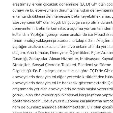
araştırmayı erken çocukluk döneminde (EÇD) GİY olan ço
olmayı ve bu ebeveynlerin durumlarına ilişkin deneyimlerini
anlamlandırdıklarını derinlemesine betimleyebilmek amacıy
Ebeveynlerin GİY olan küçük bir çocuğa sahip olma durumlar
deneyimlerini betimlerken nitel araştırma yöntemlerinden 
kullandım. Yaptığım görüşmelerin analizinde ise Moustakas
fenomenoloji yaklaşımı prosedürünü takip ettim. Araştır
yaptığım analizle dokuz ana tema ve onların altında yer al
ulaştım. Ana temalar, Deneyimin Öğrettikleri, Eşler Arasında
Dinamiği, Zorlayıcılar, Alınan Hizmetler, Motivasyon Kayna
Stratejileri, Sosyal Çevrenin Tepkileri, Pandemi ve Görme-İ
Özgünlüğü'dür. Bu çalışmanın sonucuna göre EÇD'de GİY o
ebeveynlerin deneyimleri diğer yetersizlik türlerinden biri
ebeveynlerin deneyimleri ile benzerlik göstermektedir. Çal
araştırmada yer alan ebeveynlerin de tıpkı başka yetersizl
çocuğu olan ebeveynler gibi bir sosyal karşılaştırma yaptıkl
göstermektedir. Ebeveynler bu sosyal karşılaştırma neti
hem de olumsuz anlamda etkilenmektedir. GİY olan çocuğ