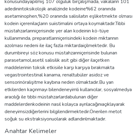
konusundayapılmış 107 olguluk birçalışmada, vakaların 101
adedinintoksikolojik analizinde kodeine%62 oranında
asetaminophen,%20 oranında salisilatın eşliketmekte olması
kodein içerenilaçların suiistimalini ortaya koymaktadır.Tıbbi
müstahzarlarıniçerisinde yer alan kodeinin kö-tüye
kullanımında, preparatlarıniçerisindeki kodein miktarının
azolması nedeni ile ilaç fazla miktardaiçilmektedir. Bu
durumbireyi söz konusu müstahzarıniçerisinde bulunan
parasetamol,asetil salisilik asit gibi diğer ilaçetken
maddelerinin toksik etkisiile karşı karşıya bırakmakta
vegastrointestinal kanama, renaltubüler asidoz ve
sensorinöralişitme kaybına neden olmaktadır.Bu yan
etkilerden kaçınmayı bilendeneyimli kullanıcılar, sosyalmedya
aracılığı ile tıbbi müstahzarlardabulunan diğer
maddelerdenkodeinin nasıl kolayca ayrılacağınıaçıklayarak
deneyimsizdiğerlerini bilgilendirmektedir.Önerilen metot
soğuk su ekstraksiyonuolarak adlandırılmaktadır.
Anahtar Kelimeler