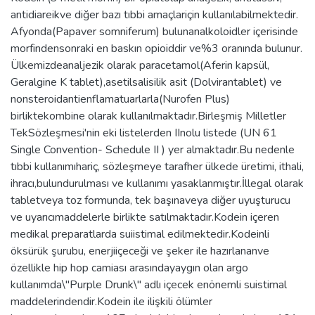
antidiareikve diğer bazı tıbbi amaçlariçin kullanılabilmektedir.
Afyonda(Papaver somniferum) bulunanalkoloidler içerisinde
morfindensonraki en baskın opioiddir ve%3 oranında bulunur.
Ülkemizdeanaljezik olarak paracetamol(Aferin kapsül,
Geralgine K tablet),asetilsalisilik asit (Dolvirantablet) ve
nonsteroidantienflamatuarlarla(Nurofen Plus)
birliktekombine olarak kullanılmaktadır.Birleşmiş Milletler
TekSözleşmesi'nin eki listelerden IInolu listede (UN 61
Single Convention- Schedule II ) yer almaktadır.Bu nedenle
tıbbi kullanımıhariç, sözleşmeye tarafher ülkede üretimi, ithali,
ihracı,bulundurulması ve kullanımı yasaklanmıştır.İllegal olarak
tabletveya toz formunda, tek başınaveya diğer uyuşturucu
ve uyarıcımaddelerle birlikte satılmaktadır.Kodein içeren
medikal preparatlarda suiistimal edilmektedir.Kodeinli
öksürük şurubu, enerjiiçeceği ve şeker ile hazırlananve
özellikle hip hop camiası arasındayaygın olan argo
kullanımda\"Purple Drunk\" adlı içecek enönemli suistimal
maddelerindendir.Kodein ile ilişkili ölümler