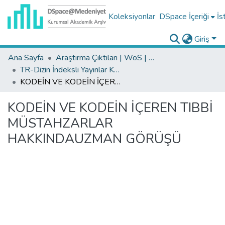
Koleksiyonlar
DSpace İçeriği
İs
Giriş
Ana Sayfa
Araştırma Çıktıları | WoS | Scopus | TR-Dizin | PubMed
TR-Dizin İndeksli Yayınlar Koleksiyonu
KODEİN VE KODEİN İÇEREN TIBBİ MÜSTAHZARLAR HAKKINDAUZMAN GÖRÜŞÜ
KODEİN VE KODEİN İÇEREN TIBBİ
MÜSTAHZARLAR
HAKKINDAUZMAN GÖRÜŞÜ