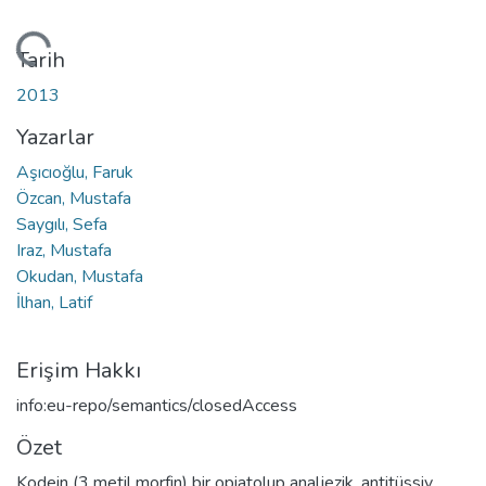
leniyor...
Tarih
2013
Yazarlar
Aşıcıoğlu, Faruk
Özcan, Mustafa
Saygılı, Sefa
Iraz, Mustafa
Okudan, Mustafa
İlhan, Latif
Erişim Hakkı
info:eu-repo/semantics/closedAccess
Özet
Kodein (3 metil morfin) bir opiatolup analjezik, antitüssiv,