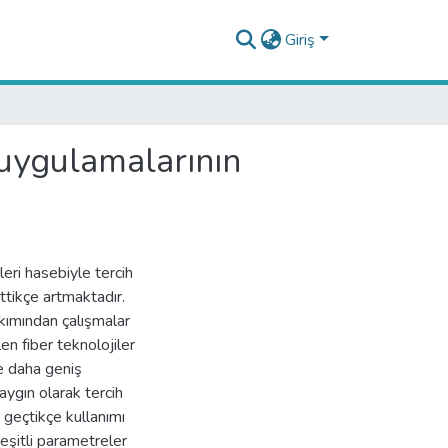
Giriş
 uygulamalarının
eri hasebiyle tercih
ittikçe artmaktadır.
akımından çalışmalar
en fiber teknolojiler
ve daha geniş
aygın olarak tercih
n geçtikçe kullanımı
eşitli parametreler