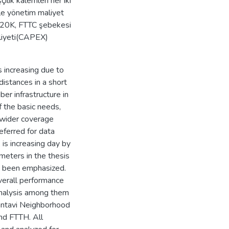
ilik kalemleri her iki
le yönetim maliyet
 120K, FTTC şebekesi
aliyeti(CAPEX)
s increasing due to
distances in a short
er infrastructure in
 the basic needs,
d wider coverage
referred for data
 is increasing day by
meters in the thesis
so been emphasized.
verall performance
analysis among them
 Tantavi Neighborhood
nd FTTH. All