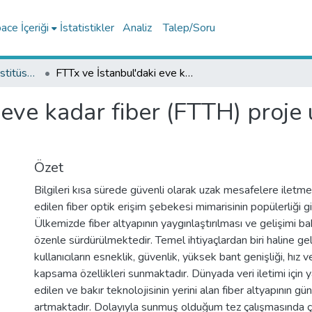
ce İçeriği
İstatistikler
Analiz
Talep/Soru
Lisansüstü Eğitim Enstitüsü Tez Koleksiyonu
FTTx ve İstanbul'daki eve kadar fiber (FTTH) proje uygulamalarının network analizi
 eve kadar fiber (FTTH) proje
Özet
Bilgileri kısa sürede güvenli olarak uzak mesafelere iletmel
edilen fiber optik erişim şebekesi mimarisinin popülerliği g
Ülkemizde fiber altyapının yaygınlaştırılması ve gelişimi b
özenle sürdürülmektedir. Temel ihtiyaçlardan biri haline gel
kullanıcıların esneklik, güvenlik, yüksek bant genişliği, hız 
kapsama özellikleri sunmaktadır. Dünyada veri iletimi için y
edilen ve bakır teknolojisinin yerini alan fiber altyapının gü
artmaktadır. Dolayıyla sunmuş olduğum tez çalışmasında ç