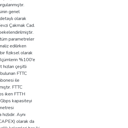
rgulanmıştır.
inin genel
 detaylı olarak
. Fevzi Çakmak Cad.
kelendirilmiştir.
 tüm parametreler
aliz edilirken
r fiziksel olarak
 ölçümlerin %100'e
hızları çeşitli
 bulunan FTTC
onesi ile
ıştır. FTTC
bps iken FTTH
 Gbps kapasiteyi
ametresi
ızlıdır. Aynı
(CAPEX) olarak da