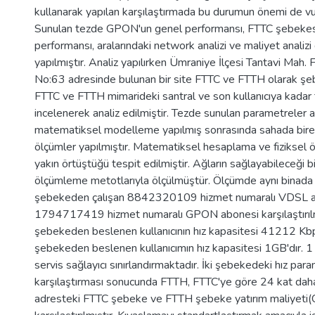
kullanarak yapılan karşılaştırmada bu durumun önemi de vu
Sunulan tezde GPON'un genel performansı, FTTC şebekes
performansı, aralarındaki network analizi ve maliyet analizi
yapılmıştır. Analiz yapılırken Ümraniye İlçesi Tantavi Mah
No:63 adresinde bulunan bir site FTTC ve FTTH olarak şebe
FTTC ve FTTH mimarideki santral ve son kullanıcıya kadar
incelenerek analiz edilmiştir. Tezde sunulan parametreler an
matematiksel modelleme yapılmış sonrasında sahada birebi
ölçümler yapılmıştır. Matematiksel hesaplama ve fiziksel
yakın örtüştüğü tespit edilmiştir. Ağların sağlayabileceği bit 
ölçümleme metotlarıyla ölçülmüştür. Ölçümde aynı binada
şebekeden çalışan 8842320109 hizmet numaralı VDSL ab
1794717419 hizmet numaralı GPON abonesi karşılaştırılm
şebekeden beslenen kullanıcının hız kapasitesi 41212 K
şebekeden beslenen kullanıcımın hız kapasitesi 1GB'dır. 1
servis sağlayıcı sınırlandırmaktadır. İki şebekedeki hız par
karşılaştırması sonucunda FTTH, FTTC'ye göre 24 kat daha h
adresteki FTTC şebeke ve FTTH şebeke yatırım maliyeti