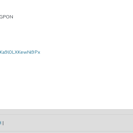
GPON
Ka9l0LXKewNi9Px
H
|