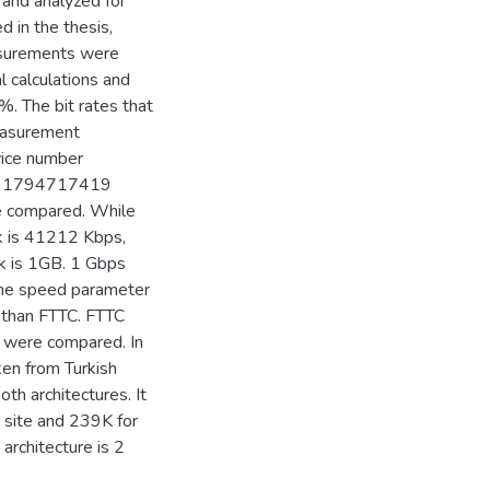
 and analyzed for
 in the thesis,
asurements were
l calculations and
. The bit rates that
easurement
vice number
er 1794717419
e compared. While
k is 41212 Kbps,
k is 1GB. 1 Gbps
f the speed parameter
 than FTTC. FTTC
 were compared. In
ken from Turkish
h architectures. It
 site and 239K for
rchitecture is 2