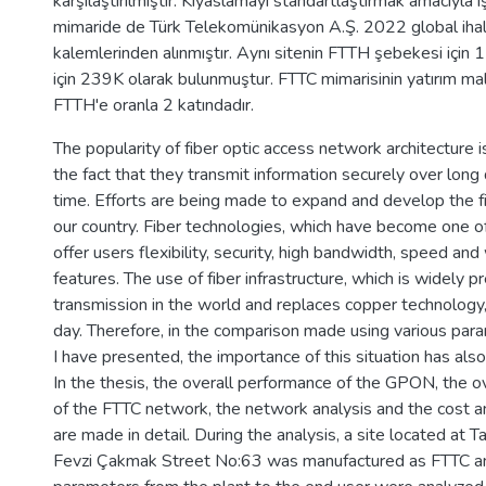
karşılaştırılmıştır. Kıyaslamayı standartlaştırmak amacıyla işç
mimaride de Türk Telekomünikasyon A.Ş. 2022 global iha
kalemlerinden alınmıştır. Aynı sitenin FTTH şebekesi için
için 239K olarak bulunmuştur. FTTC mimarisinin yatırım m
FTTH'e oranla 2 katındadır.
The popularity of fiber optic access network architecture i
the fact that they transmit information securely over long 
time. Efforts are being made to expand and develop the fib
our country. Fiber technologies, which have become one of
offer users flexibility, security, high bandwidth, speed an
features. The use of fiber infrastructure, which is widely p
transmission in the world and replaces copper technology,
day. Therefore, in the comparison made using various para
I have presented, the importance of this situation has al
In the thesis, the overall performance of the GPON, the o
of the FTTC network, the network analysis and the cost 
are made in detail. During the analysis, a site located at
Fevzi Çakmak Street No:63 was manufactured as FTTC a