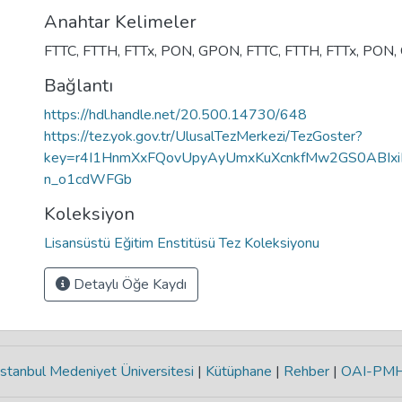
Anahtar Kelimeler
FTTC
,
FTTH
,
FTTx
,
PON
,
GPON
,
FTTC
,
FTTH
,
FTTx
,
PON
,
Bağlantı
https://hdl.handle.net/20.500.14730/648
https://tez.yok.gov.tr/UlusalTezMerkezi/TezGoster?
key=r4I1HnmXxFQovUpyAyUmxKuXcnkfMw2GS0ABIxi
n_o1cdWFGb
Koleksiyon
Lisansüstü Eğitim Enstitüsü Tez Koleksiyonu
Detaylı Öğe Kaydı
stanbul Medeniyet Üniversitesi
|
Kütüphane
|
Rehber
|
OAI-PM