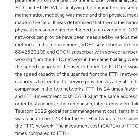
parameters from the plant to the end user were analyzed
FTTC and FTTH. While analyzing the parameters presented
mathematical modeling was made and then physical me
made in the field. It was determined that the mathematica
physical measurements overlapped to an average of 100%
networks can provide have been measured by various m
methods. In the measurement, VDSL subscriber with ser
8842320109 and GPON subscriber with service numb
working from the FTTC network in the same building wer
the speed capacity of the user fed from the FTTC networ
the speed capacity of the user fed from the FTTH networ
capacity is limited by the service provider. As a result o
comparison in the two networks, FTTH is 24 times faster
and FTTH investment cost (CAPEX) at the same address
order to standardize the comparison, labor items were ta
Telecom 2022 global tender management cost items in bot
was found to be 120K for the FTTH network of the same
the FTTC network. The investment cost (CAPEX) of FTTC a
times compared to FTTH.