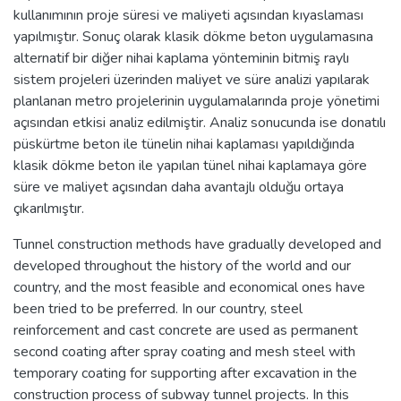
kullanımının proje süresi ve maliyeti açısından kıyaslaması
yapılmıştır. Sonuç olarak klasik dökme beton uygulamasına
alternatif bir diğer nihai kaplama yönteminin bitmiş raylı
sistem projeleri üzerinden maliyet ve süre analizi yapılarak
planlanan metro projelerinin uygulamalarında proje yönetimi
açısından etkisi analiz edilmiştir. Analiz sonucunda ise donatılı
püskürtme beton ile tünelin nihai kaplaması yapıldığında
klasik dökme beton ile yapılan tünel nihai kaplamaya göre
süre ve maliyet açısından daha avantajlı olduğu ortaya
çıkarılmıştır.
Tunnel construction methods have gradually developed and
developed throughout the history of the world and our
country, and the most feasible and economical ones have
been tried to be preferred. In our country, steel
reinforcement and cast concrete are used as permanent
second coating after spray coating and mesh steel with
temporary coating for supporting after excavation in the
construction process of subway tunnel projects. In this