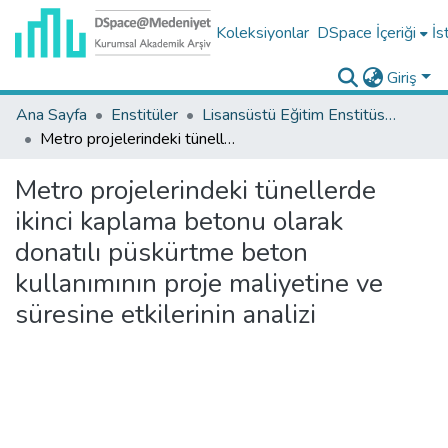
Koleksiyonlar
DSpace İçeriği
İs
Giriş
Ana Sayfa
Enstitüler
Lisansüstü Eğitim Enstitüsü Tez Koleksiyonu
Metro projelerindeki tünellerde ikinci kaplama betonu olarak donatılı püskürtme beton kullanımının proje maliyetine ve süresine etkilerinin analizi
Metro projelerindeki tünellerde
ikinci kaplama betonu olarak
donatılı püskürtme beton
kullanımının proje maliyetine ve
süresine etkilerinin analizi