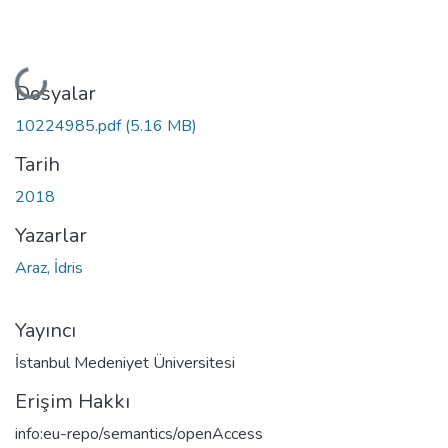
Yükleniyor...
Dosyalar
10224985.pdf
(5.16 MB)
Tarih
2018
Yazarlar
Araz, İdris
Yayıncı
İstanbul Medeniyet Üniversitesi
Erişim Hakkı
info:eu-repo/semantics/openAccess