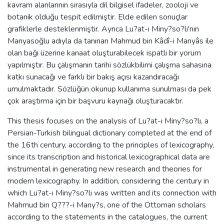
kavram alanlarının sırasıyla dil bilgisel ifadeler, zooloji ve
botanik olduğu tespit edilmiştir. Elde edilen sonuçlar
grafiklerle desteklenmiştir. Ayrıca Lu?at-ı Miny?so?lı'nın
Manyasoğlu adıyla da tanınan Mahmud bin Kâdî-i Manyâs ile
olan bağı üzerine kanaat oluşturabilecek ispatlı bir yorum
yapılmıştır. Bu çalışmanın tarihi sözlükbilimi çalışma sahasına
katkı sunacağı ve farklı bir bakış açısı kazandıracağı
umulmaktadır. Sözlüğün okunup kullanıma sunulması da pek
çok araştırma için bir başvuru kaynağı oluşturacaktır.
This thesis focuses on the analysis of Lu?at-ı Miny?so?lı, a
Persian-Turkish bilingual dictionary completed at the end of
the 16th century, according to the principles of lexicography,
since its transcription and historical lexicographical data are
instrumental in generating new research and theories for
modern lexicography. In addition, considering the century in
which Lu?at-ı Miny?so?lı was written and its connection with
Mahmud bin Q???-i Many?s, one of the Ottoman scholars
according to the statements in the catalogues, the current