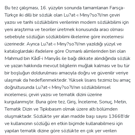
Bu tez çalışması, 16. yüzyılın sonunda tamamlanan Farsça-
Türkçe iki dilli bir sözlük olan Lu?at-ı Miny?so?lı'nın çeviri
yazısı ve tarihi sözlükbilimi verilerinin modern sözlükbilimi için
yeni araştırma ve teoriler üretmek konusunda aracı olması
sebebiyle sözlüğün sözlükbilimi ilkelerine göre incelemesi
üzerinedir. Ayrıca Lu?at-ı Miny?so?lı'nın yazıldığı yüzyıl ve
kataloglardaki ifadelere göre Osmanlı alimlerinden biri olan
Mahmud bin Kâdî-i Manyâs ile bağı dikkate alındığında sözlük
ve yazarı hakkında mevcut bilgilerin muğlak kalması ve bu tür
bir boşluğun doldurulması amacıyla doğru ve güvenilir veriye
ulaşmak da hedeflenmektedir. Yüksek lisans tezimiz bu amaç
doğrultusunda Lu?at-ı Miny?so?lı'nın sözlükbilimsel
incelemesi, çeviri yazısı ve tematik dizini üzerine
kurgulanmıştır. Buna göre tez, Giriş, İnceleme, Sonuç, Metin,
Tematik Dizin ve Tıpkıbasım olmak üzere altı bölümden
oluşmaktadır. Sözlükte yer alan madde başı sayısı 13668'dir
ve kullanıcının sözlüğü en etkin biçimde kullanabilmesi için
yapılan tematik dizine göre sözlükte en çok yer verilen