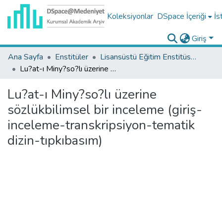
Koleksiyonlar
DSpace İçeriği
İs
Giriş
Ana Sayfa
Enstitüler
Lisansüstü Eğitim Enstitüsü Tez Koleksiyonu
Lu?at-ı Miny?so?lı üzerine sözlükbilimsel bir inceleme (giriş-inceleme-transkripsiyon-tematik dizin-tıpkıbasım)
Lu?at-ı Miny?so?lı üzerine
sözlükbilimsel bir inceleme (giriş-
inceleme-transkripsiyon-tematik
dizin-tıpkıbasım)