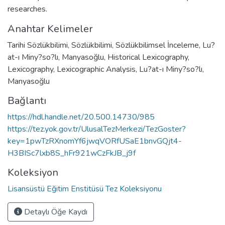
researches.
Anahtar Kelimeler
Tarihi Sözlükbilimi
,
Sözlükbilimi
,
Sözlükbilimsel İnceleme
,
Lu?
at-ı Miny?so?lı
,
Manyasoğlu
,
Historical Lexicography
,
Lexicography
,
Lexicographic Analysis
,
Lu?at-ı Miny?so?lı
,
Manyasoğlu
Bağlantı
https://hdl.handle.net/20.500.14730/985
https://tez.yok.gov.tr/UlusalTezMerkezi/TezGoster?
key=1pwTzRXnomYf6jwqVORfUSaE1bnvGQjt4-
H3BISc7lxb8S_hFr921wCzFkJB_j9f
Koleksiyon
Lisansüstü Eğitim Enstitüsü Tez Koleksiyonu
Detaylı Öğe Kaydı