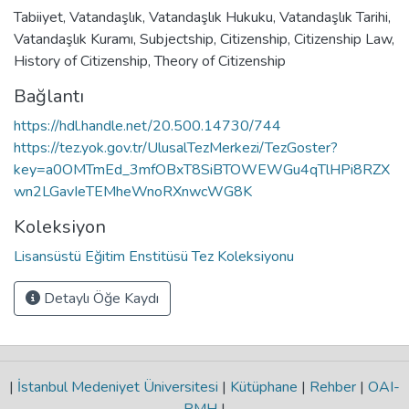
Tabiiyet
,
Vatandaşlık
,
Vatandaşlık Hukuku
,
Vatandaşlık Tarihi
,
Vatandaşlık Kuramı
,
Subjectship
,
Citizenship
,
Citizenship Law
,
History of Citizenship
,
Theory of Citizenship
Bağlantı
https://hdl.handle.net/20.500.14730/744
https://tez.yok.gov.tr/UlusalTezMerkezi/TezGoster?
key=a0OMTmEd_3mfOBxT8SiBTOWEWGu4qTlHPi8RZX
wn2LGavIeTEMheWnoRXnwcWG8K
Koleksiyon
Lisansüstü Eğitim Enstitüsü Tez Koleksiyonu
Detaylı Öğe Kaydı
|
İstanbul Medeniyet Üniversitesi
|
Kütüphane
|
Rehber
|
OAI-