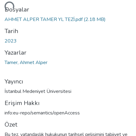
niyor...
Dosyalar
AHMET ALPER TAMER YL TEZİ.pdf
(2.18 MB)
Tarih
2023
Yazarlar
Tamer, Ahmet Alper
Yayıncı
İstanbul Medeniyet Üniversitesi
Erişim Hakkı
info:eu-repo/semantics/openAccess
Özet
Bu tez, vatandaşlık hukukunun tarihsel gelişimini tabiiyet ve