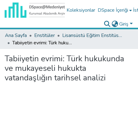
Koleksiyonlar
DSpace İçeriği
İs
Giriş
Ana Sayfa
Enstitüler
Lisansüstü Eğitim Enstitüsü Tez Koleksiyonu
Tabiiyetin evrimi: Türk hukukunda ve mukayeseli hukukta vatandaşlığın tarihsel analizi
Tabiiyetin evrimi: Türk hukukunda
ve mukayeseli hukukta
vatandaşlığın tarihsel analizi