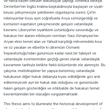
ve hatta bazen seküler dokunuşlar yaptığı; Amerika Birleşik
Devletleri'nin İngiliz kralına başkaldırısıyla başlayan ve siyah-
beyaz çekişmesiyle şekillenen olgunlaşma süreci; Çin'in
milenyumlar boyu aynı coğrafyada Asya sömürgeciliği ve
komünist-kapitalist çekişmesinde gelişen vatandaşlık
kavramı; Liberya'nın siyahilerin üstünlüğünü savunduğu ve
hukukun her alanını etkileyen normları; Nazi Almanyası'nın
Aryan ırkını temel alan ve Yahudi karşıtlığı mihverindeki kısa
ve öz yasaları ve elbette ki ülkemizin Osmanlı
İmparatorluğu'ndan günümüze kadar nasıl bir tabiiyet ve
vatandaşlık evrimlerinden geçtiği genel olarak vatandaşlık
kavramının tarihiyle birlikte farklı bölümlerde ele alınmıştır. Bu
çalışma, multidisipliner bir yapıya bürünmüş vatandaşlık
hukukunun diğer hukuk dallarıyla kıyas edildiğinde göz ardı
edilemeyecek ayrı bir hukuk dalı olduğunu ve günümüzde
halen gelişim gösterdiğini ve istikbalde de hukukun temel
kavramlarından biri olacağını vurgulamaktadır.
This thesis aims to illuminate the historical development of