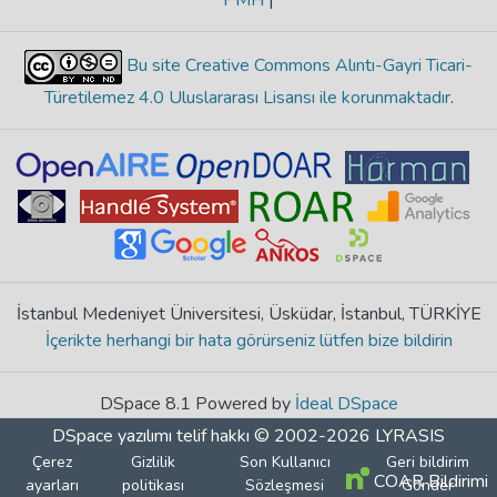
PMH
|
Bu site Creative Commons Alıntı-Gayri Ticari-
Türetilemez 4.0 Uluslararası Lisansı ile korunmaktadır
.
İstanbul Medeniyet Üniversitesi, Üsküdar, İstanbul, TÜRKİYE
İçerikte herhangi bir hata görürseniz lütfen bize bildirin
DSpace 8.1 Powered by
İdeal DSpace
DSpace yazılımı
telif hakkı © 2002-2026
LYRASIS
Çerez
Gizlilik
Son Kullanıcı
Geri bildirim
COAR Bildirimi
ayarları
politikası
Sözleşmesi
Gönder