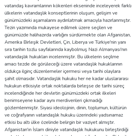
vatandaş kavramlarının kökenleri ekseninde inceleyerek farklı
ülkelerin vatandaşlık konseptlerinin oluşum, gelişim ve
günümüzdeki aşamalarını aydınlatmak amacıyla hazırlanmıştır.
Tezin yazımında mukayese edilmek üzere seçilen ve
günümüzde halihazırda varlığını sürdürmekte olan Afganistan,
Amerika Birleşik Devletleri, Çin, Liberya ve Türkiye'nin yanı
sıra tarihin tozlu sayfalarında kaybolmuş Nazi Almanyası'nın
vatandaşlık hukukları incelenmiştir. Bu ülkelerin seçilme
amacı tezde de görüleceği üzere vatandaşlık hukuklarının
oldukça ilginç düzenlemeler içermesi veya tarihi olaylara
şahit olmasıdır. Vatandaşlık hukuku her ne kadar uluslararası
hukukun etkisiyle ortak noktalarda birleşse de tarihi süreç
incelendiğinde her devletin günümüzdeki ortak ilkeleri
benimseyene kadar aynı merdivenleri çıkmadığı
gözlemlenmiştir. Siyasi ideolojinin, dinin, toplumun, kültürün
ve coğrafyanın vatandaşlık hukuku üzerindeki yadsınamaz
etkisi bu altı ülke özelinde belirgin bir vaziyet almıştır.
Afganistan'ın İslam diniyle vatandaşlık hukukunu birleştirdiği