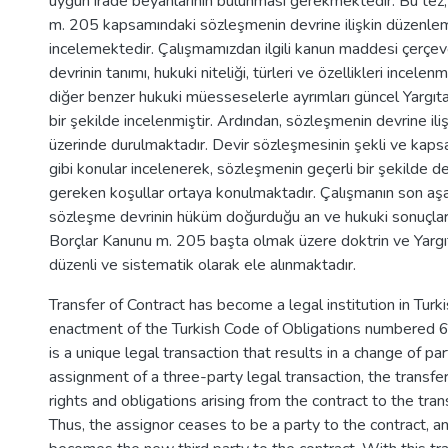
uygun irade beyanlarının bulunması gerekmektedir. Bu tez,
m. 205 kapsamındaki sözleşmenin devrine ilişkin düzenlem
incelemektedir. Çalışmamızdan ilgili kanun maddesi çerçe
devrinin tanımı, hukuki niteliği, türleri ve özellikleri incelen
diğer benzer hukuki müesseselerle ayrımları güncel Yargıtay 
bir şekilde incelenmiştir. Ardından, sözleşmenin devrine ilişk
üzerinde durulmaktadır. Devir sözleşmesinin şekli ve kapsamı
gibi konular incelenerek, sözleşmenin geçerli bir şekilde de
gereken koşullar ortaya konulmaktadır. Çalışmanın son aş
sözleşme devrinin hüküm doğurduğu an ve hukuki sonuçlar
Borçlar Kanunu m. 205 başta olmak üzere doktrin ve Yargıta
düzenli ve sistematik olarak ele alınmaktadır.
Transfer of Contract has become a legal institution in Turk
enactment of the Turkish Code of Obligations numbered 60
is a unique legal transaction that results in a change of par
assignment of a three-party legal transaction, the transfer
rights and obligations arising from the contract to the tran
Thus, the assignor ceases to be a party to the contract, a