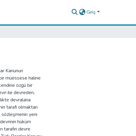
Giriş
lar Kanunun
 bir müessese haline
kendine özgü bir
evri ile devreden,
rlikte devralana
in tarafı olmaktan
ıl sözleşmenin yeni
 devrinin hüküm
n tarafın devre