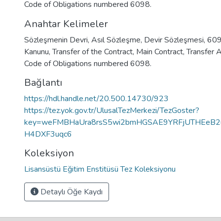
Code of Obligations numbered 6098.
Anahtar Kelimeler
Sözleşmenin Devri
,
Asıl Sözleşme
,
Devir Sözleşmesi
,
6098
Kanunu
,
Transfer of the Contract
,
Main Contract
,
Transfer 
Code of Obligations numbered 6098.
Bağlantı
https://hdl.handle.net/20.500.14730/923
https://tez.yok.gov.tr/UlusalTezMerkezi/TezGoster?
key=weFMBHaUra8rsS5wi2bmHGSAE9YRFjUTHEeB2u
H4DXF3uqc6
Koleksiyon
Lisansüstü Eğitim Enstitüsü Tez Koleksiyonu
Detaylı Öğe Kaydı