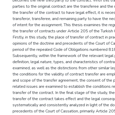
becomes the new third party to the contract. With this tr
parties to the original contract are the transferee and the 
the transfer of the contract to have legal effect, it is nece
transferor, transferee, and remaining party to have the ne
of intent for the assignment. This thesis examines the reg
the transfer of contracts under Article 205 of the Turkish
Firstly, in this study, the place of transfer of contract in p
opinions of the doctrine and precedents of the Court of C
period of the repealed Code of Obligations numbered 818
Subsequently, within the framework of the relevant legal 
definition, legal nature, types, and characteristics of contra
examined, as well as the distinctions from other similar leg
the conditions for the validity of contract transfer are em
and scope of the transfer agreement, the consent of the p
related issues are examined to establish the conditions re
transfer of the contract. In the final stage of the study,
transfer of the contract takes effect and the legal conse
systematically and consistently analyzed in light of the do
precedents of the Court of Cassation, primarily Article 20