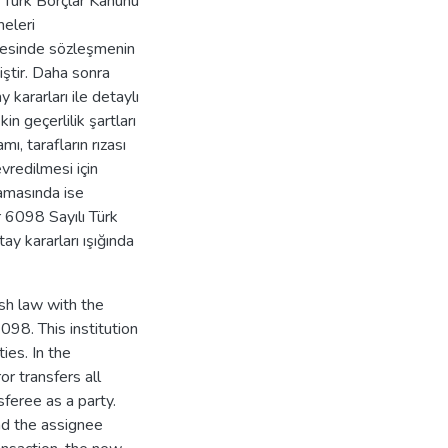
 Türk Borçlar Kanunu
eleri
vesinde sözleşmenin
miştir. Daha sonra
kararları ile detaylı
in geçerlilik şartları
, tarafların rızası
vredilmesi için
amasında ise
 6098 Sayılı Türk
y kararları ışığında
ish law with the
98. This institution
ties. In the
or transfers all
sferee as a party.
nd the assignee