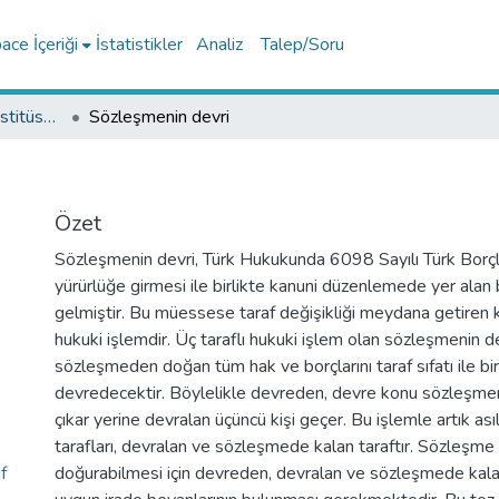
ce İçeriği
İstatistikler
Analiz
Talep/Soru
Lisansüstü Eğitim Enstitüsü Tez Koleksiyonu
Sözleşmenin devri
Özet
Sözleşmenin devri, Türk Hukukunda 6098 Sayılı Türk Borç
yürürlüğe girmesi ile birlikte kanuni düzenlemede yer alan
gelmiştir. Bu müessese taraf değişikliği meydana getiren 
hukuki işlemdir. Üç taraflı hukuki işlem olan sözleşmenin d
sözleşmeden doğan tüm hak ve borçlarını taraf sıfatı ile bi
devredecektir. Böylelikle devreden, devre konu sözleşmen
çıkar yerine devralan üçüncü kişi geçer. Bu işlemle artık as
tarafları, devralan ve sözleşmede kalan taraftır. Sözleşme
f
doğurabilmesi için devreden, devralan ve sözleşmede kala