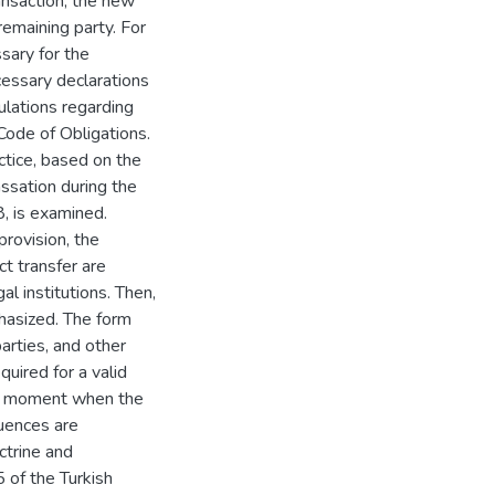
ansaction, the new
remaining party. For
ssary for the
cessary declarations
ulations regarding
 Code of Obligations.
ractice, based on the
assation during the
, is examined.
provision, the
ct transfer are
al institutions. Then,
phasized. The form
arties, and other
quired for a valid
 the moment when the
quences are
ctrine and
5 of the Turkish