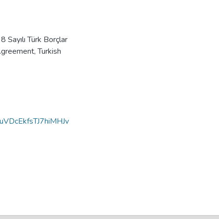
 Sayılı Türk Borçlar
Agreement
,
Turkish
VDcEkfsTJ7hiMHJv