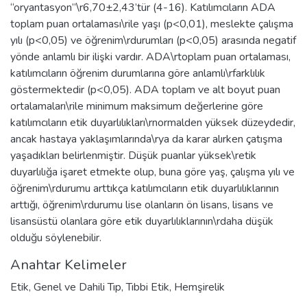
“oryantasyon”\r6,70±2,43’tür (4-16). Katılımcıların ADA
toplam puan ortalaması\rile yaşı (p<0,01), meslekte çalışma
yılı (p<0,05) ve öğrenim\rdurumları (p<0,05) arasında negatif
yönde anlamlı bir ilişki vardır. ADA\rtoplam puan ortalaması,
katılımcıların öğrenim durumlarına göre anlamlı\rfarklılık
göstermektedir (p<0,05). ADA toplam ve alt boyut puan
ortalamaları\rile minimum maksimum değerlerine göre
katılımcıların etik duyarlılıkları\rnormalden yüksek düzeydedir,
ancak hastaya yaklaşımlarında\rya da karar alırken çatışma
yaşadıkları belirlenmiştir. Düşük puanlar yüksek\retik
duyarlılığa işaret etmekte olup, buna göre yaş, çalışma yılı ve
öğrenim\rdurumu arttıkça katılımcıların etik duyarlılıklarının
arttığı, öğrenim\rdurumu lise olanların ön lisans, lisans ve
lisansüstü olanlara göre etik duyarlılıklarının\rdaha düşük
olduğu söylenebilir.
Anahtar Kelimeler
Etik
,
Genel ve Dahili Tıp
,
Tıbbi Etik
,
Hemşirelik