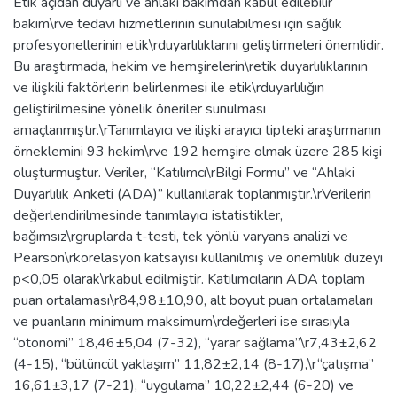
Etik açıdan duyarlı ve ahlaki bakımdan kabul edilebilir
bakım\rve tedavi hizmetlerinin sunulabilmesi için sağlık
profesyonellerinin etik\rduyarlılıklarını geliştirmeleri önemlidir.
Bu araştırmada, hekim ve hemşirelerin\retik duyarlılıklarının
ve ilişkili faktörlerin belirlenmesi ile etik\rduyarlılığın
geliştirilmesine yönelik öneriler sunulması
amaçlanmıştır.\rTanımlayıcı ve ilişki arayıcı tipteki araştırmanın
örneklemini 93 hekim\rve 192 hemşire olmak üzere 285 kişi
oluşturmuştur. Veriler, “Katılımcı\rBilgi Formu” ve “Ahlaki
Duyarlılık Anketi (ADA)” kullanılarak toplanmıştır.\rVerilerin
değerlendirilmesinde tanımlayıcı istatistikler,
bağımsız\rgruplarda t-testi, tek yönlü varyans analizi ve
Pearson\rkorelasyon katsayısı kullanılmış ve önemlilik düzeyi
p<0,05 olarak\rkabul edilmiştir. Katılımcıların ADA toplam
puan ortalaması\r84,98±10,90, alt boyut puan ortalamaları
ve puanların minimum maksimum\rdeğerleri ise sırasıyla
“otonomi” 18,46±5,04 (7-32), “yarar sağlama”\r7,43±2,62
(4-15), “bütüncül yaklaşım” 11,82±2,14 (8-17),\r“çatışma”
16,61±3,17 (7-21), “uygulama” 10,22±2,44 (6-20) ve