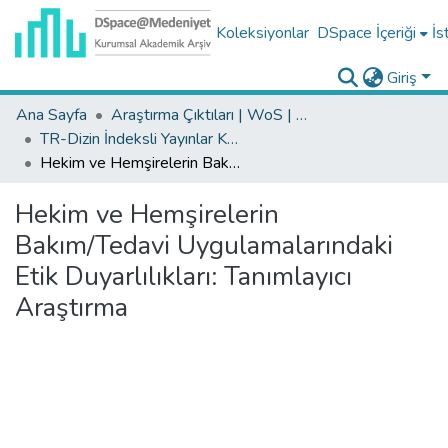
Koleksiyonlar
DSpace İçeriği
İs
Giriş
Ana Sayfa
Araştırma Çıktıları | WoS | Scopus | TR-Dizin | PubMed
TR-Dizin İndeksli Yayınlar Koleksiyonu
Hekim ve Hemşirelerin Bakım/Tedavi Uygulamalarındaki Etik Duyarlılıkları: Tanımlayıcı Araştırma
Hekim ve Hemşirelerin
Bakım/Tedavi Uygulamalarındaki
Etik Duyarlılıkları: Tanımlayıcı
Araştırma