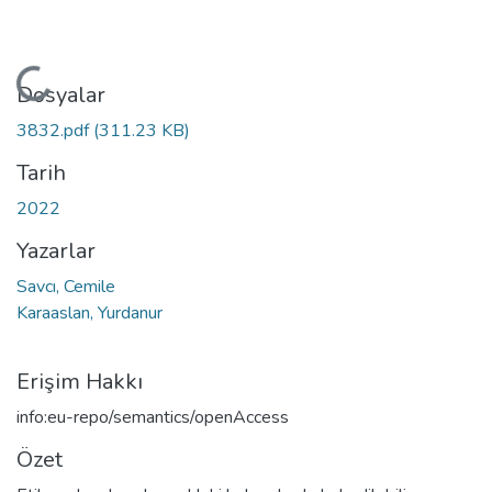
Yükleniyor...
Dosyalar
3832.pdf
(311.23 KB)
Tarih
2022
Yazarlar
Savcı, Cemile
Karaaslan, Yurdanur
Erişim Hakkı
info:eu-repo/semantics/openAccess
Özet