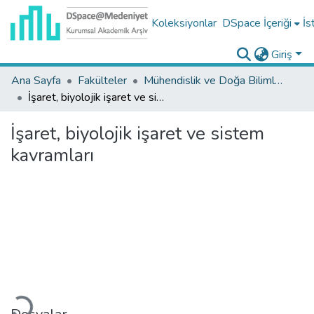
Koleksiyonlar
DSpace İçeriği
İs
Giriş
Ana Sayfa
Fakülteler
Mühendislik ve Doğa Bilimleri Fakültesi Koleksiyonu
İşaret, biyolojik işaret ve sistem kavramları
İşaret, biyolojik işaret ve sistem
kavramları
ükleniyor...