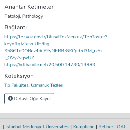
Anahtar Kelimeler
Patoloji
,
Pathology
Bağlantı
https://tez.yok.gov.tr/UlusalTezMerkezi/TezGoster?
key=ftqJzTasnJUH9hg-
S5861q0OBez4duPYyNERBz8KCpdzd3M_rz5z-
I_OVyZvgwUZ
https://hdl.handle.net/20.500.14730/13993
Koleksiyon
Tıp Fakültesi Uzmanlık Tezleri
Detaylı Öğe Kaydı
|
İstanbul Medeniyet Üniversitesi
|
Kütüphane
|
Rehber
|
OAI-