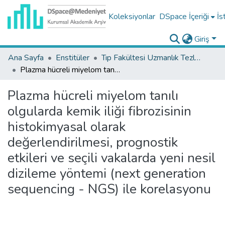
Koleksiyonlar
DSpace İçeriği
İs
Giriş
Ana Sayfa
Enstitüler
Tıp Fakültesi Uzmanlık Tezleri
Plazma hücreli miyelom tanılı olgularda kemik iliği fibrozisinin histokimyasal olarak değerlendirilmesi, prognostik etkileri ve seçili vakalarda yeni nesil dizileme yöntemi (next generation sequencing - NGS) ile korelasyonu
Plazma hücreli miyelom tanılı
olgularda kemik iliği fibrozisinin
histokimyasal olarak
değerlendirilmesi, prognostik
etkileri ve seçili vakalarda yeni nesil
dizileme yöntemi (next generation
sequencing - NGS) ile korelasyonu