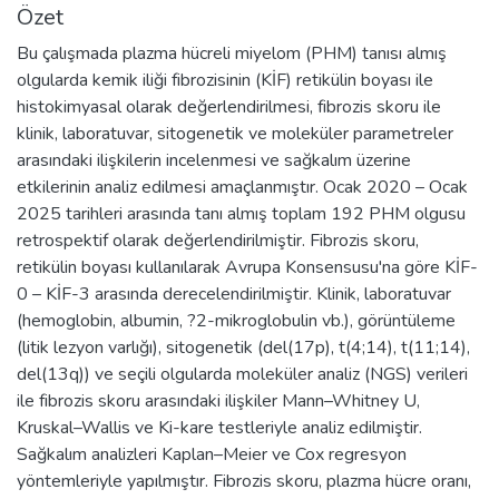
Özet
Bu çalışmada plazma hücreli miyelom (PHM) tanısı almış
olgularda kemik iliği fibrozisinin (KİF) retikülin boyası ile
histokimyasal olarak değerlendirilmesi, fibrozis skoru ile
klinik, laboratuvar, sitogenetik ve moleküler parametreler
arasındaki ilişkilerin incelenmesi ve sağkalım üzerine
etkilerinin analiz edilmesi amaçlanmıştır. Ocak 2020 – Ocak
2025 tarihleri arasında tanı almış toplam 192 PHM olgusu
retrospektif olarak değerlendirilmiştir. Fibrozis skoru,
retikülin boyası kullanılarak Avrupa Konsensusu'na göre KİF-
0 – KİF-3 arasında derecelendirilmiştir. Klinik, laboratuvar
(hemoglobin, albumin, ?2-mikroglobulin vb.), görüntüleme
(litik lezyon varlığı), sitogenetik (del(17p), t(4;14), t(11;14),
del(13q)) ve seçili olgularda moleküler analiz (NGS) verileri
ile fibrozis skoru arasındaki ilişkiler Mann–Whitney U,
Kruskal–Wallis ve Ki-kare testleriyle analiz edilmiştir.
Sağkalım analizleri Kaplan–Meier ve Cox regresyon
yöntemleriyle yapılmıştır. Fibrozis skoru, plazma hücre oranı,