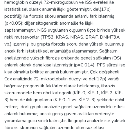
hemoglobin düzeyi, ?2-mikroglobulin ve ISS evreleri ile
istatistiksel olarak anlamlı ilişki göstermiştir. del(17p)
pozitifliği ile fibrozis skoru arasında anlamlı fark izlenmiş
(p<0.05); diğer sitogenetik anomalilerle ilişki
saptanmamıştır. NGS uygulanan olguların üçte birinde yüksek
riskli mutasyonlar (TP53, KRAS, NRAS, BRAF, DNMT3A
vb.) izlenmiş; bu grupta fibrozis skoru daha yüksek bulunmuş
ancak fark istatistiksel anlamlılığa ulaşmamıştır. Sağkalım
analizlerinde yüksek fibrozis grubunda genel sağkalım (OS)
anlamlı olarak daha kısa izlenmiştir (p=0.014); PFS süresi ise
kısa olmakla birlikte anlamlı bulunmamıştır. Çok değişkenli
Cox analizinde ?2-mikroglobulin düzeyi ve del(17p) varlığı
bağımsız prognostik faktörler olarak belirlenmiş, fibrozis
skoru modele hem dört kategorili (KİF-0, KİF-1, KİF-2, KİF-
3) hem de ikili gruplama (KİF 0–1 vs. KİF 2–3) şeklinde dahil
edilmiş; dört gruplu analizde genel sağkalım üzerindeki etkisi
anlamlı bulunmuş ancak geniş güven aralıkları nedeniyle
yorumlama gücü sınırlı kalmıştır. İki gruplu analizde ise yüksek
fibrozis skorunun sağkalım üzerinde olumsuz etkisi