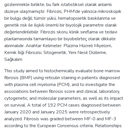
gözlenmekle birlikte, bu fark istatistiksel olarak anlamlı
düzeye ulaşmamıştır. Fibrozis, PHM'de yalnızca mikroskopik
bir bulgu değil; tümör yükü, hematopoietik baskılanma ve
genetik risk ile ilişkili önemli bir biyolojik parametre olarak
değerlendirilebilir. Fibrozis skoru, klinik sınıflama ve tedavi
planlamasında tamamlayıcı bir biyobelirteç olarak dikkate
alınmalıdır. Anahtar Kelimeler: Plazma Hücreli Miyelom,
Kemik İliği Fibrozisi, Sitogenetik, Yeni Nesil Dizileme,
Sağkalım
This study aimed to histochemically evaluate bone marrow
fibrosis (BMF) using reticulin staining in patients diagnosed
with plasma cell myeloma (PCM), and to investigate the
associations between fibrosis score and clinical, laboratory,
cytogenetic, and molecular parameters, as well as its impact
on survival. A total of 192 PCM cases diagnosed between
January 2020 and January 2025 were retrospectively
analyzed. Fibrosis was graded between MF-0 and MF-3
according to the European Consensus criteria. Relationships