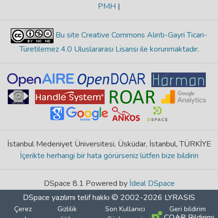
PMH
|
Bu site Creative Commons Alıntı-Gayri Ticari-
Türetilemez 4.0 Uluslararası Lisansı ile korunmaktadır
.
İstanbul Medeniyet Üniversitesi, Üsküdar, İstanbul, TÜRKİYE
İçerikte herhangi bir hata görürseniz lütfen bize bildirin
DSpace 8.1 Powered by
İdeal DSpace
DSpace yazılımı
telif hakkı © 2002-2026
LYRASIS
Çerez
Gizlilik
Son Kullanıcı
Geri bildirim
COAR Bildirimi