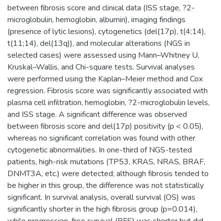
between fibrosis score and clinical data (ISS stage, ?2-
microglobulin, hemoglobin, albumin), imaging findings
(presence of lytic lesions), cytogenetics (del(17p), t(4;14),
t(11;14), del(13q)), and molecular alterations (NGS in
selected cases) were assessed using Mann–Whitney U,
Kruskal–Wallis, and Chi-square tests. Survival analyses
were performed using the Kaplan–Meier method and Cox
regression. Fibrosis score was significantly associated with
plasma cell infiltration, hemoglobin, ?2-microglobulin levels,
and ISS stage. A significant difference was observed
between fibrosis score and del(17p) positivity (p < 0.05),
whereas no significant correlation was found with other
cytogenetic abnormalities. In one-third of NGS-tested
patients, high-risk mutations (TP53, KRAS, NRAS, BRAF,
DNMT3A, etc.) were detected; although fibrosis tended to
be higher in this group, the difference was not statistically
significant. In survival analysis, overall survival (OS) was
significantly shorter in the high fibrosis group (p=0.014),
while progression-free survival (PFS) was shorter but did