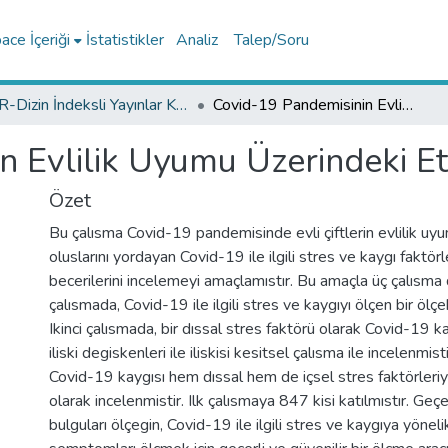
ce İçeriği
İstatistikler
Analiz
Talep/Soru
TR-Dizin İndeksli Yayınlar Koleksiyonu
Covid-19 Pandemisinin Evlilik Uyumu Üzerindeki Etkileri
 Evlilik Uyumu Üzerindeki Etk
Özet
Bu çalısma Covid-19 pandemisinde evli çiftlerin evlilik uyu
oluslarını yordayan Covid-19 ile ilgili stres ve kaygı faktör
becerilerini incelemeyi amaçlamıstır. Bu amaçla üç çalısma 
çalısmada, Covid-19 ile ilgili stres ve kaygıyı ölçen bir ölçek 
Ikinci çalısmada, bir dıssal stres faktörü olarak Covid-19 k
iliski degiskenleri ile iliskisi kesitsel çalısma ile incelenmi
Covid-19 kaygısı hem dıssal hem de içsel stres faktörleri
olarak incelenmistir. Ilk çalısmaya 847 kisi katılmıstır. Geçer
bulguları ölçegin, Covid-19 ile ilgili stres ve kaygıya yönelik