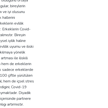
cı oldugunu ortaya
ular, bireylerin
nı ve iyi olusunu
 hallerini
eklerin evlilik
. Erkeklerin Covid-
almıstır. Bireyin
sel iyilik haline
vlilik uyumu ve iliski
 kılmaya yönelik
tması ile iliskili
n hem de erkeklerin
cak sadece erkeklerde
 100 çiftle yürütülen
l, hem de içsel stres
ledigini; Covid-19
koymaktadır. Diyadik
içerisinde partnere
ıgı artırmıstır.