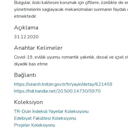
Bulgular, iliski kalitesini korumak için çiftlere, özellikle de 
yönetmelerini saglayacak mekanizmaları sunmanın faydalı o
etmektedir.
Açıklama
31.12.2020
Anahtar Kelimeler
Covid-19
,
evlilik uyumu
,
romantik yakınlık
,
dıssal ve içsel s
diyadik bas etme
Bağlantı
https://search.trdizin.gov.tr/tr/yayin/detay/621459
https://hdl.handle.net/20.500.14730/5970
Koleksiyon
TR-Dizin İndeksli Yayınlar Koleksiyonu
Edebiyat Fakültesi Koleksiyonu
Projeler Koleksiyonu