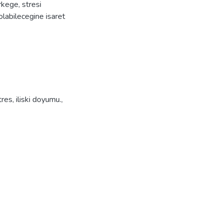
erkege, stresi
labilecegine isaret
tres
,
iliski doyumu.
,