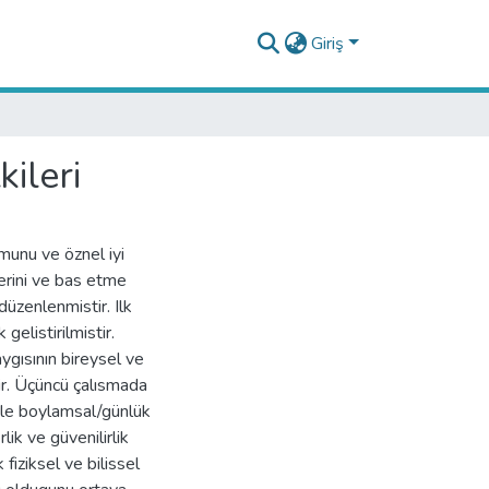
Giriş
ileri
munu ve öznel iyi
lerini ve bas etme
düzenlenmistir. Ilk
gelistirilmistir.
aygısının bireysel ve
stir. Üçüncü çalısmada
yle boylamsal/günlük
lik ve güvenilirlik
 fiziksel ve bilissel