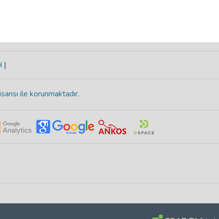
H
|
isansı ile korunmaktadır
.