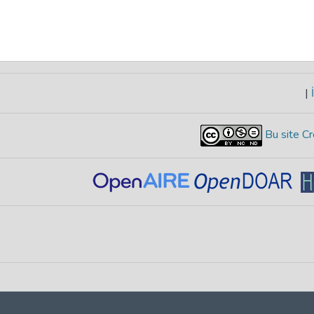
|
İ
Bu site Cr