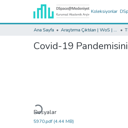
Koleksiyonlar
DSpa
Ana Sayfa
Araştırma Çıktıları | WoS | Scopus | TR-Dizin | PubMed
Covid-19 Pandemisinin
Yükleniyor...
Dosyalar
5970.pdf
(4.44 MB)