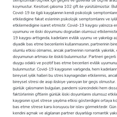
semptomları ölçmek için geçerli ve güvenilir bir ölçme ara
koymustur. Kesitsel çalısma 102 çift ile yürütülmüstür. Bulg
Covid-19 ile ilgili kaygılarının kendi psikolojik semptomları
etkiledigine fakat eslerinin psikolojik semptomlarını ve iyilik
etkilemedigine isaret etmistir. Covid-19 kaygısı yalnızca erk
uyumunu ve iliski doyumunu dogrudan olumsuz etkilemistir
19 kaygısı arttıgında, kadınların evlilik uyumu ve yakınlıgı az
diyadik bas etme becerilerini kullanmasının, partnerinin birey
olumlu etkisi olmamıs, ancak partnerinin romantik yakınlık, e
doyumunun artması ile iliskili bulunmustur. Partneri geçerli
duygu odaklı ve pozitif bas etme becerileri evlilik uyumunu ar
bulunmustur. Covid-19 kaygısının varlıgında, hem kadınları
bireysel iyilik halleri bu stres kaynagından etkilenmis, an
bireysel stresi de asıp iliskiye yansıyan bir geçis olmustur.
günlük çalısmanın bulguları, pandemi sürecindeki hem dıssa
faktörlerinin çiftlerin günlük iliski doyumlarını olumsuz etki
kaygısının içsel strese yayılma etkisi gösterdigini ortaya 
bas etme strese karsı koruyucu bir islev görmektedir. Gün 
kendini açmak ve algılanan partner duyarlılıgı romantik yakınl