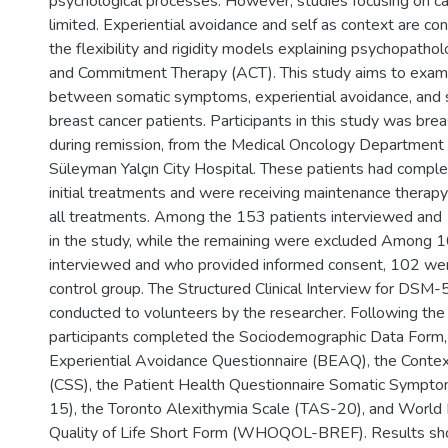
psychological processes. However, studies focusing on ca
limited. Experiential avoidance and self as context are co
the flexibility and rigidity models explaining psychopatho
and Commitment Therapy (ACT). This study aims to exami
between somatic symptoms, experiential avoidance, and s
breast cancer patients. Participants in this study was bre
during remission, from the Medical Oncology Department o
Süleyman Yalçın City Hospital. These patients had comple
initial treatments and were receiving maintenance therap
all treatments. Among the 153 patients interviewed and
in the study, while the remaining were excluded Among 1
interviewed and who provided informed consent, 102 were
control group. The Structured Clinical Interview for DSM
conducted to volunteers by the researcher. Following the c
participants completed the Sociodemographic Data Form, 
Experiential Avoidance Questionnaire (BEAQ), the Contex
(CSS), the Patient Health Questionnaire Somatic Sympt
15), the Toronto Alexithymia Scale (TAS-20), and World 
Quality of Life Short Form (WHOQOL-BREF). Results sho