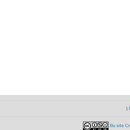
|
İ
Bu site Cr