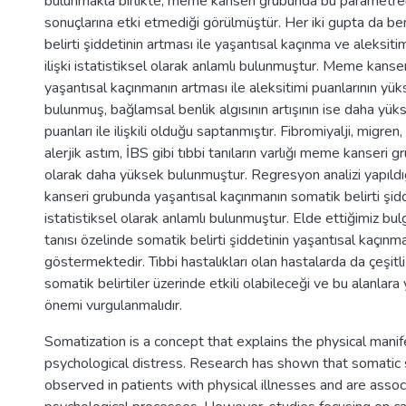
bulunmakla birlikte, meme kanseri grubunda bu parametrel
sonuçlarına etki etmediği görülmüştür. Her iki gupta da b
belirti şiddetinin artması ile yaşantısal kaçınma ve aleksiti
ilişki istatistiksel olarak anlamlı bulunmuştur. Meme kanse
yaşantısal kaçınmanın artması ile aleksitimi puanlarının yükse
bulunmuş, bağlamsal benlik algısının artışının ise daha yük
puanları ile ilişkili olduğu saptanmıştır. Fibromiyalji, migren
alerjik astım, İBS gibi tıbbi tanıların varlığı meme kanseri 
olarak daha yüksek bulunmuştur. Regresyon analizi yapıl
kanseri grubunda yaşantısal kaçınmanın somatik belirti şidd
istatistiksel olarak anlamlı bulunmuştur. Elde ettiğimiz bu
tanısı özelinde somatik belirti şiddetinin yaşantısal kaçınma 
göstermektedir. Tıbbi hastalıkları olan hastalarda da çeşitli
somatik belirtiler üzerinde etkili olabileceği ve bu alanlara 
önemi vurgulanmalıdır.
Somatization is a concept that explains the physical manif
psychological distress. Research has shown that somati
observed in patients with physical illnesses and are assoc