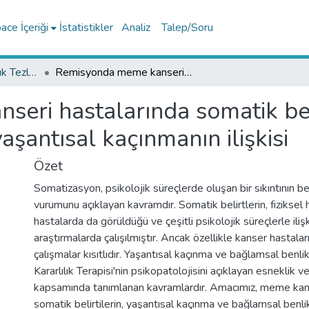
ce İçeriği
İstatistikler
Analiz
Talep/Soru
Tıp Fakültesi Uzmanlık Tezleri
Remisyonda meme kanseri hastalarında somatik belirti şiddeti ile bağlamsal benlik ve yaşantısal kaçınmanın ilişkisi
ri hastalarında somatik belir
şantısal kaçınmanın ilişkisi
Özet
Somatizasyon, psikolojik süreçlerde oluşan bir sıkıntının b
vurumunu açıklayan kavramdır. Somatik belirtlerin, fiziksel h
hastalarda da görüldüğü ve çeşitli psikolojik süreçlerle ilişk
araştırmalarda çalışılmıştır. Ancak özellikle kanser hastaları
çalışmalar kısıtlıdır. Yaşantısal kaçınma ve bağlamsal benli
Kararlılık Terapisi'nin psikopatolojisini açıklayan esneklik ve
kapsamında tanımlanan kavramlardır. Amacımız, meme kans
somatik belirtilerin, yaşantısal kaçınma ve bağlamsal benlik i