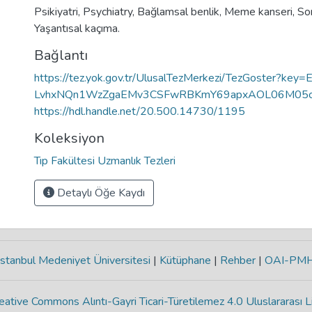
Psikiyatri
,
Psychiatry
,
Bağlamsal benlik
,
Meme kanseri
,
Som
Yaşantısal kaçıma.
Bağlantı
https://tez.yok.gov.tr/UlusalTezMerkezi/TezGoster?ke
LvhxNQn1WzZgaEMv3CSFwRBKmY69apxAOL06M05c
https://hdl.handle.net/20.500.14730/1195
Koleksiyon
Tıp Fakültesi Uzmanlık Tezleri
Detaylı Öğe Kaydı
stanbul Medeniyet Üniversitesi
|
Kütüphane
|
Rehber
|
OAI-PM
eative Commons Alıntı-Gayri Ticari-Türetilemez 4.0 Uluslararası L