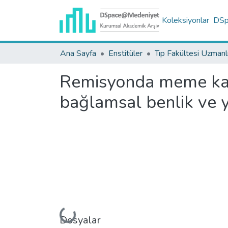
Koleksiyonlar
DSpa
Ana Sayfa
Enstitüler
Remisyonda meme kanse
bağlamsal benlik ve ya
Yükleniyor...
Dosyalar