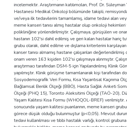
incelemektir. Araştırmanın katılımcıları, Prof. Dr. Süleyman 
Hastanesi Medikal Onkoloji bölümünde takipli, remisyond
ve/veya ilk tedavilerini tamamlamış, idame tedavi alan vey
meme kanseri tanısı almış hastalar olup onkoloji hekimleri t
polikliniğine yönlendirilmiştir. Çalışmaya, görüşülen ve o
hastanın 102'si dahil edilmiş ve geri kalan hastalar hariç t
grubu olarak, dahil edilme ve dışlama kriterlerini karşılayan
kanser tanısı almamış hastane çalışanları değerlendirilmiş 
onam veren 163 kişiden 102'si çalışmaya alınmıştır. Çalışma
araştırmacı tarafından DSM-5 için Yapılandırılmış Klinik G
yapılmıştır. Klinik görüşme tamamlanarak kişi tarafından do
Sosyodemografik Veri Formu, Kısa Yaşantısal Kaçınma Öl
Bağlamsal Benlik Ölçeği (BBÖ), Hasta Sağlık Anketi So
Ölçeği (PHQ 15), Toronto Aleksitimi Ölçeği (TAÖ-20), Dü
Yaşam Kalitesi Kısa Formu (WHOQOL-BREF) verilmiştir. 
sonucunda yaşam kalitesi puanlarının, meme kanseri grub
görece düşük olduğu bulunmuştur (p<0,05). Mevcut durum
tedavi kullanılması ve tıbbi hastalık varlığı, kontrol grubu