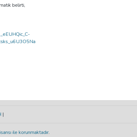
atik belirti
,
y=E_eEUHQic_C-
sks_u6U3O5Na
H
|
isansı ile korunmaktadır
.