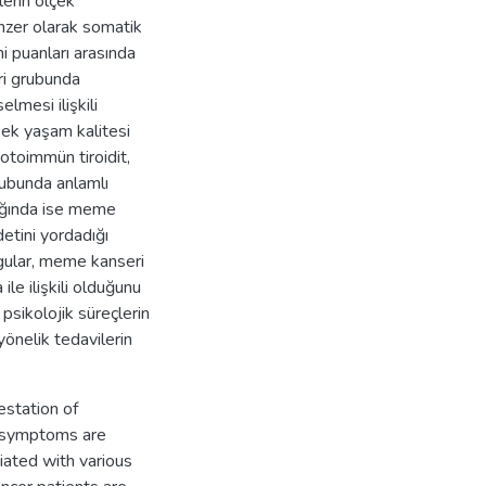
erin ölçek
enzer olarak somatik
mi puanları arasında
ri grubunda
lmesi ilişkili
sek yaşam kalitesi
, otoimmün tiroidit,
grubunda anlamlı
dığında ise meme
etini yordadığı
lgular, meme kanseri
ile ilişkili olduğunu
 psikolojik süreçlerin
yönelik tedavilerin
estation of
c symptoms are
iated with various