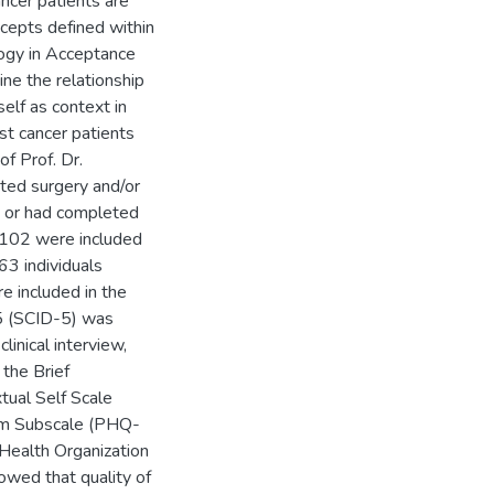
ncer patients are
ncepts defined within
logy in Acceptance
ne the relationship
elf as context in
ast cancer patients
f Prof. Dr.
ted surgery and/or
y or had completed
 102 were included
63 individuals
 included in the
-5 (SCID-5) was
linical interview,
the Brief
tual Self Scale
om Subscale (PHQ-
Health Organization
wed that quality of