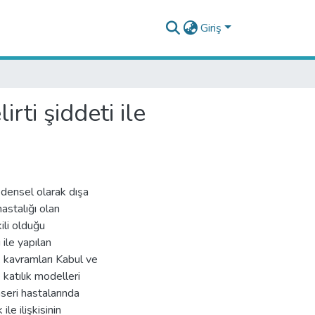
Giriş
ti şiddeti ile
edensel olarak dışa
astalığı olan
ili olduğu
 ile yapılan
k kavramları Kabul ve
 katılık modelleri
eri hastalarında
le ilişkisinin