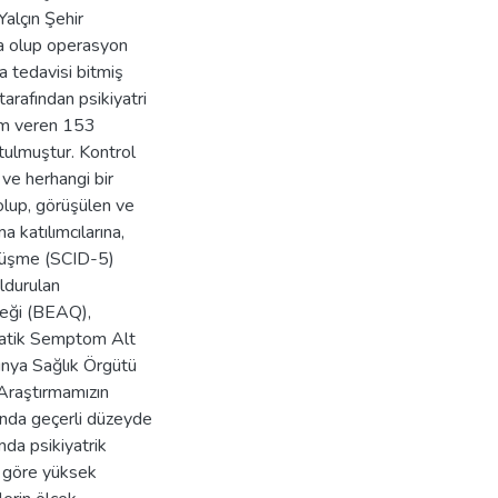
Yalçın Şehir
a olup operasyon
a tedavisi bitmiş
arafından psikiyatri
nam veren 153
utulmuştur. Kontrol
 ve herhangi bir
olup, görüşülen ve
 katılımcılarına,
örüşme (SCID-5)
ldurulan
çeği (BEAQ),
matik Semptom Alt
nya Sağlık Örgütü
Araştırmamızın
unda geçerli düzeyde
da psikiyatrik
na göre yüksek