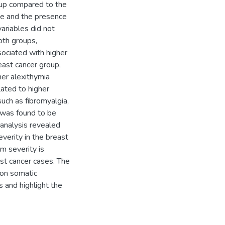
oup compared to the
se and the presence
variables did not
oth groups,
ociated with higher
east cancer group,
her alexithymia
lated to higher
such as fibromyalgia,
S was found to be
 analysis revealed
verity in the breast
m severity is
ast cancer cases. The
 on somatic
 and highlight the