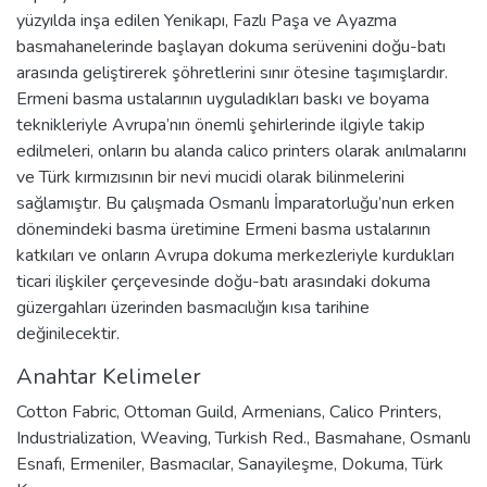
yüzyılda inşa edilen Yenikapı, Fazlı Paşa ve Ayazma
basmahanelerinde başlayan dokuma serüvenini doğu-batı
arasında geliştirerek şöhretlerini sınır ötesine taşımışlardır.
Ermeni basma ustalarının uyguladıkları baskı ve boyama
teknikleriyle Avrupa’nın önemli şehirlerinde ilgiyle takip
edilmeleri, onların bu alanda calico printers olarak anılmalarını
ve Türk kırmızısının bir nevi mucidi olarak bilinmelerini
sağlamıştır. Bu çalışmada Osmanlı İmparatorluğu’nun erken
dönemindeki basma üretimine Ermeni basma ustalarının
katkıları ve onların Avrupa dokuma merkezleriyle kurdukları
ticari ilişkiler çerçevesinde doğu-batı arasındaki dokuma
güzergahları üzerinden basmacılığın kısa tarihine
değinilecektir.
Anahtar Kelimeler
Cotton Fabric
,
Ottoman Guild
,
Armenians
,
Calico Printers
,
Industrialization
,
Weaving
,
Turkish Red.
,
Basmahane
,
Osmanlı
Esnafı
,
Ermeniler
,
Basmacılar
,
Sanayileşme
,
Dokuma
,
Türk