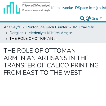
Koleksiyonlar
DSpace İçeriği
İs
Giriş
Ana Sayfa
Rektörlüğe Bağlı Birimler
İMÜ Yayınları
Dergiler
Medeniyet Kültürel Araştırmalar Belleteni Koleksiyonu
THE ROLE OF OTTOMAN ARMENIAN ARTISANS IN THE TRANSFER OF CALICO PRINTING FROM EAST TO THE WEST
THE ROLE OF OTTOMAN
ARMENIAN ARTISANS IN THE
TRANSFER OF CALICO PRINTING
FROM EAST TO THE WEST