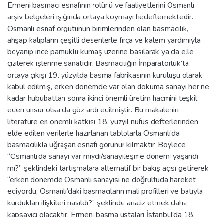
Ermeni basmacı esnafının rolünü ve faaliyetlerini Osmanlı
arşiv belgeleri ışığında ortaya koymayı hedeflemektedir.
Osmanlı esnaf örgütünün birimlerinden olan basmacılık,
ahşap kalıpların çeşitli desenlerle fırça ve kalem yardımıyla
boyanıp ince pamuklu kumaş üzerine basılarak ya da elle
çizilerek işlenme sanatıdır. Basmacılığın İmparatorluk’ta
ortaya çıkışı 19. yüzyılda basma fabrikasının kuruluşu olarak
kabul edilmiş, erken dönemde var olan dokuma sanayi her ne
kadar hububattan sonra ikinci önemli üretim hacmini teşkil
eden unsur olsa da göz ardı edilmiştir. Bu makalenin
literatüre en önemli katkısı 18. yüzyıl nüfus defterlerinden
elde edilen verilerle hazırlanan tablolarla Osmanlı’da
basmacılıkla uğraşan esnafı görünür kılmaktır. Böylece
“Osmanlı’da sanayi var mıydı/sanayileşme dönemi yaşandı
mı?” şeklindeki tartışmalara alternatif bir bakış açısı getirerek
“erken dönemde Osmanlı sanayisi ne doğrultuda hareket
ediyordu, Osmanlı’daki basmacıların mali profilleri ve batıyla
kurdukları ilişkileri nasıldı?” şeklinde analiz etmek daha
kapsayıcı olacaktır. Ermeni basma ustaları İstanbul’da 18.