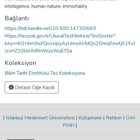
intelligence
,
human nature
,
immortality
Bağlantı
https://hdl.handle.net/20.500.14730/669
https://tez.yok.gov.tr/UlusalTezMerkezi/TezGoster?
key=r4I1HnmXxFQovUpyAyUmxAMdQo2Dnrq0zwtjE1FvJ
crvHZ10tIAINRHWzsWu6TSa
Koleksiyon
Bilim Tarihi Enstitüsü Tez Koleksiyonu
Detaylı Öğe Kaydı
|
İstanbul Medeniyet Üniversitesi
|
Kütüphane
|
Rehber
|
OAI-
PMH
|