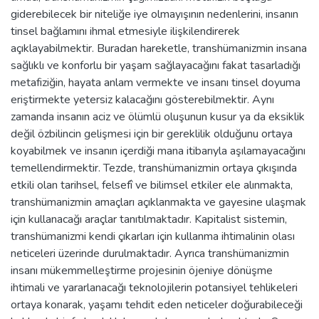
giderebilecek bir niteliğe iye olmayışının nedenlerini, insanın
tinsel bağlamını ihmal etmesiyle ilişkilendirerek
açıklayabilmektir. Buradan hareketle, transhümanizmin insana
sağlıklı ve konforlu bir yaşam sağlayacağını fakat tasarladığı
metafiziğin, hayata anlam vermekte ve insanı tinsel doyuma
eriştirmekte yetersiz kalacağını gösterebilmektir. Aynı
zamanda insanın aciz ve ölümlü oluşunun kusur ya da eksiklik
değil özbilincin gelişmesi için bir gereklilik olduğunu ortaya
koyabilmek ve insanın içerdiği mana itibarıyla aşılamayacağını
temellendirmektir. Tezde, transhümanizmin ortaya çıkışında
etkili olan tarihsel, felsefî ve bilimsel etkiler ele alınmakta,
transhümanizmin amaçları açıklanmakta ve gayesine ulaşmak
için kullanacağı araçlar tanıtılmaktadır. Kapitalist sistemin,
transhümanizmi kendi çıkarları için kullanma ihtimalinin olası
neticeleri üzerinde durulmaktadır. Ayrıca transhümanizmin
insanı mükemmelleştirme projesinin öjeniye dönüşme
ihtimali ve yararlanacağı teknolojilerin potansiyel tehlikeleri
ortaya konarak, yaşamı tehdit eden neticeler doğurabileceği