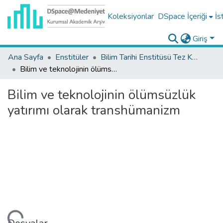
Koleksiyonlar
DSpace İçeriği
İs
Giriş
Ana Sayfa
Enstitüler
Bilim Tarihi Enstitüsü Tez Koleksiyonu
Bilim ve teknolojinin ölümsüzlük yatırımı olarak transhümanizm
Bilim ve teknolojinin ölümsüzlük
yatırımı olarak transhümanizm
niyor...