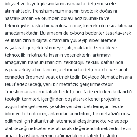
bilişsel ve fizyolojik sınırlarını aşmayı hedeflemesi ele
alınmaktadır. Transhümanizm insanın biyolojik doğasını
hastalıklardan ve ölümden dolayı aciz bulmakta ve
teknolojiyle başka bir varoluşa dönüştürerek ölümsüz kılmayı
amaçlamaktadır. Bu amacını da cyborg bedenler tasarlayarak
ve insan zihnini dijital ortamlara yükleyip siber âlemde
yaşatarak gerçekleştirmeye çalışmaktadır. Genetik ve
teknolojik imkânlarla insanın yeteneklerini artırmayı
amaçlayan transühümanizm, teknolojik tekillik safhasında
yapay zekâyla bir Tanrı inşa etmeyi hedeflemekte ve sanal
cennetler üretmeyi vaat etmektedir. Böylece ölümsüz insana
teklif edebileceği, yeni bir metafizik geliştirmektedir.
Transhümanizm, metafizik hedeflerini ifade ederken kullandığı
teolojik terimleri, içeriğinden boşaltarak kendi projesine
uygun hale getirecek şekilde yeniden belirlemiştir. Tezde,
bilim ve teknolojinin, anlamdan arındırılmış bir metafiziğin inşa
edilmesi için kullanılmak istenmesi eleştirilmekte ve sebep
olabileceği neticeler ele alınarak değerlendirilmektedir. Tezin
amacı, transhümanizmin çağımızdaki metafizik boşluğu