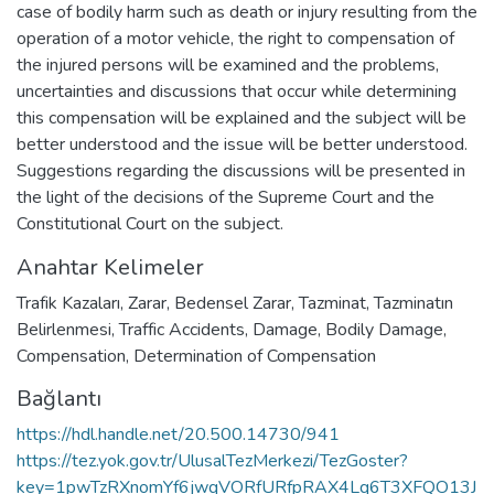
case of bodily harm such as death or injury resulting from the
operation of a motor vehicle, the right to compensation of
the injured persons will be examined and the problems,
uncertainties and discussions that occur while determining
this compensation will be explained and the subject will be
better understood and the issue will be better understood.
Suggestions regarding the discussions will be presented in
the light of the decisions of the Supreme Court and the
Constitutional Court on the subject.
Anahtar Kelimeler
Trafik Kazaları
,
Zarar
,
Bedensel Zarar
,
Tazminat
,
Tazminatın
Belirlenmesi
,
Traffic Accidents
,
Damage
,
Bodily Damage
,
Compensation
,
Determination of Compensation
Bağlantı
https://hdl.handle.net/20.500.14730/941
https://tez.yok.gov.tr/UlusalTezMerkezi/TezGoster?
key=1pwTzRXnomYf6jwqVORfURfpRAX4Lq6T3XFQO13J