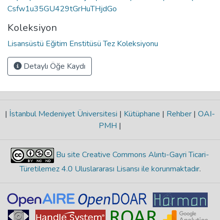
Csfw1u35GU429tGrHuTHjdGo
Koleksiyon
Lisansüstü Eğitim Enstitüsü Tez Koleksiyonu
Detaylı Öğe Kaydı
|
İstanbul Medeniyet Üniversitesi
|
Kütüphane
|
Rehber
|
OAI-
PMH
|
Bu site Creative Commons Alıntı-Gayri Ticari-
Türetilemez 4.0 Uluslararası Lisansı ile korunmaktadır
.