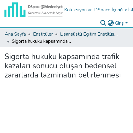
Koleksiyonlar
DSpace İçeriği
İs
Giriş
Ana Sayfa
Enstitüler
Lisansüstü Eğitim Enstitüsü Tez Koleksiyonu
Sigorta hukuku kapsamında trafik kazaları sonucu oluşan bedensel zararlarda tazminatın belirlenmesi
Sigorta hukuku kapsamında trafik
kazaları sonucu oluşan bedensel
zararlarda tazminatın belirlenmesi