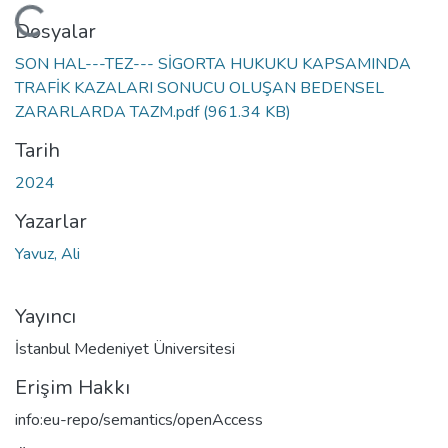
leniyor...
Dosyalar
SON HAL---TEZ--- SİGORTA HUKUKU KAPSAMINDA
TRAFİK KAZALARI SONUCU OLUŞAN BEDENSEL
ZARARLARDA TAZM.pdf
(961.34 KB)
Tarih
2024
Yazarlar
Yavuz, Ali
Yayıncı
İstanbul Medeniyet Üniversitesi
Erişim Hakkı
info:eu-repo/semantics/openAccess