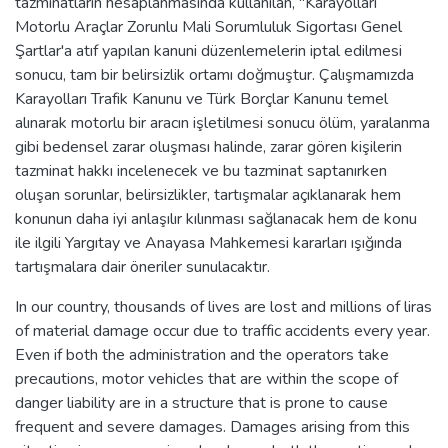
tazminatların hesaplanmasında kullanılan, "Karayolları
Motorlu Araçlar Zorunlu Mali Sorumluluk Sigortası Genel
Şartlar'a atıf yapılan kanuni düzenlemelerin iptal edilmesi
sonucu, tam bir belirsizlik ortamı doğmuştur. Çalışmamızda
Karayolları Trafik Kanunu ve Türk Borçlar Kanunu temel
alınarak motorlu bir aracın işletilmesi sonucu ölüm, yaralanma
gibi bedensel zarar oluşması halinde, zarar gören kişilerin
tazminat hakkı incelenecek ve bu tazminat saptanırken
oluşan sorunlar, belirsizlikler, tartışmalar açıklanarak hem
konunun daha iyi anlaşılır kılınması sağlanacak hem de konu
ile ilgili Yargıtay ve Anayasa Mahkemesi kararları ışığında
tartışmalara dair öneriler sunulacaktır.
In our country, thousands of lives are lost and millions of liras
of material damage occur due to traffic accidents every year.
Even if both the administration and the operators take
precautions, motor vehicles that are within the scope of
danger liability are in a structure that is prone to cause
frequent and severe damages. Damages arising from this