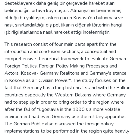
destekleyerek daha geniş bir çerçevede hareket alanı
belirlendiğini ortaya koymuştur. Almanya'nın benimsemiş
olduğu bu yaklaşım, askeri gücün Kosova'da bulunması ve
nasıl sınırlandırıldığı, dış politikanın diğer aktörlerinin hangi
işbirliği alanlarında nasıl hareket ettiği incelenmiştir.
This research consist of four main parts apart from the
introduction and conclusion sections; a conceptual and
comprehensive theoretical framework to evaluate German
Foreign Politics, Foreign Policy Making Processes and
Actors, Kosova- Germany Realitons and Germany's stance
in Kosova as a " Civiliain Power". The study focuses on the
fact that Germany has a long historical stand with the Balkan
countries especially the Western Balkans where Germany
had to step up in order to bring order to the region where
after the fall of Yugoslavia in the 1990's a more volatile
environment had even Germany use the military apparatus.
The German Public also discussed the foreign policiy
implementations to be performed in the region quite heavily