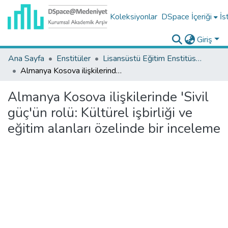
Koleksiyonlar
DSpace İçeriği
İs
Giriş
Ana Sayfa
Enstitüler
Lisansüstü Eğitim Enstitüsü Tez Koleksiyonu
Almanya Kosova ilişkilerinde 'Sivil güç'ün rolü: Kültürel işbirliği ve eğitim alanları özelinde bir inceleme
Almanya Kosova ilişkilerinde 'Sivil
güç'ün rolü: Kültürel işbirliği ve
eğitim alanları özelinde bir inceleme