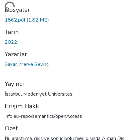
niyor...
Dosyalar
1862.pdf
(1.82 MB)
Tarih
2022
Yazarlar
Sakar, Merve Sevinç
Yayıncı
İstanbul Medeniyet Üniversitesi
Erişim Hakkı
info:eu-repo/semantics/openAccess
Özet
Bu araştırma, giriş ve sonuç bölümleri dışında Alman Dış