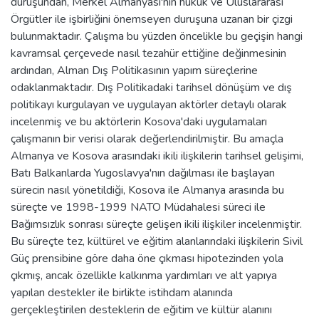
duruşundan, Merkel Almanyası'nın hukuk ve Uluslararası
Örgütler ile işbirliğini önemseyen duruşuna uzanan bir çizgi
bulunmaktadır. Çalışma bu yüzden öncelikle bu geçişin hangi
kavramsal çerçevede nasıl tezahür ettiğine değinmesinin
ardından, Alman Dış Politikasının yapım süreçlerine
odaklanmaktadır. Dış Politikadaki tarihsel dönüşüm ve dış
politikayı kurgulayan ve uygulayan aktörler detaylı olarak
incelenmiş ve bu aktörlerin Kosova'daki uygulamaları
çalışmanın bir verisi olarak değerlendirilmiştir. Bu amaçla
Almanya ve Kosova arasındaki ikili ilişkilerin tarihsel gelişimi,
Batı Balkanlarda Yugoslavya'nın dağılması ile başlayan
sürecin nasıl yönetildiği, Kosova ile Almanya arasında bu
süreçte ve 1998-1999 NATO Müdahalesi süreci ile
Bağımsızlık sonrası süreçte gelişen ikili ilişkiler incelenmiştir.
Bu süreçte tez, kültürel ve eğitim alanlarındaki ilişkilerin Sivil
Güç prensibine göre daha öne çıkması hipotezinden yola
çıkmış, ancak özellikle kalkınma yardımları ve alt yapıya
yapılan destekler ile birlikte istihdam alanında
gerçekleştirilen desteklerin de eğitim ve kültür alanını