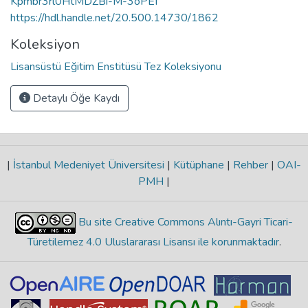
Kpmbr3rl0HtMDZBi-M-3oPEf
https://hdl.handle.net/20.500.14730/1862
Koleksiyon
Lisansüstü Eğitim Enstitüsü Tez Koleksiyonu
Detaylı Öğe Kaydı
|
İstanbul Medeniyet Üniversitesi
|
Kütüphane
|
Rehber
|
OAI-
PMH
|
Bu site Creative Commons Alıntı-Gayri Ticari-
Türetilemez 4.0 Uluslararası Lisansı ile korunmaktadır
.