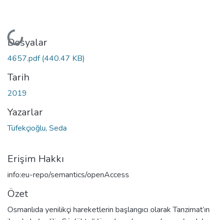
Yükleniyor...
Dosyalar
4657.pdf
(440.47 KB)
Tarih
2019
Yazarlar
Tüfekçioğlu, Seda
Erişim Hakkı
info:eu-repo/semantics/openAccess
Özet
Osmanlıda yenilikçi hareketlerin başlangıcı olarak Tanzimat’ın