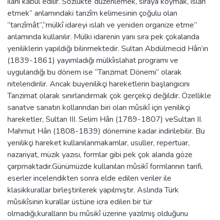
ilanı kabul edilir. Sözlükte“düzenlemek, sıraya koymak, ıslah
etmek” anlamındaki tanzîm kelimesinin çoğulu olan
“tanzîmât”,“mülkî idareyi ıslah ve yeniden organize etme”
anlamında kullanılır. Mülki idarenin yanı sıra pek çokalanda
yeniliklerin yapıldığı bilinmektedir. Sultan Abdülmecid Hân’ın
(1839-1861) yayımladığı mülkîıslahat programı ve
uygulandığı bu dönem ise “Tanzimat Dönemi” olarak
nitelendirilir. Ancak buyenilikçi hareketlerin başlangıcını
Tanzimat olarak sınırlandırmak çok gerçekçi değildir. Özellikle
sanatve sanatın kollarından biri olan mûsikî için yenilikçi
hareketler, Sultan III. Selim Hân (1789-1807) veSultan II.
Mahmut Hân (1808-1839) dönemine kadar indirilebilir. Bu
yenilikçi hareket kullanılanmakamlar, usuller, repertuar,
nazariyat, müzik yazısı, formlar gibi pek çok alanda göze
çarpmaktadır.Günümüzde kullanılan mûsikî formlarının tarifi,
eserler incelendikten sonra elde edilen veriler ile
klasikkurallar birleştirilerek yapılmıştır. Aslında Türk
mûsikîsinin kurallar üstüne icra edilen bir tür
olmadığı,kuralların bu mûsikî üzerine yazılmış olduğunu