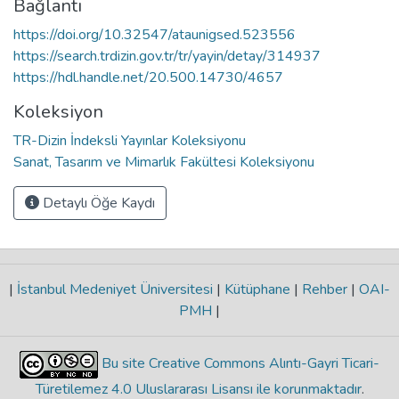
Bağlantı
https://doi.org/10.32547/ataunigsed.523556
https://search.trdizin.gov.tr/tr/yayin/detay/314937
https://hdl.handle.net/20.500.14730/4657
Koleksiyon
TR-Dizin İndeksli Yayınlar Koleksiyonu
Sanat, Tasarım ve Mimarlık Fakültesi Koleksiyonu
Detaylı Öğe Kaydı
|
İstanbul Medeniyet Üniversitesi
|
Kütüphane
|
Rehber
|
OAI-
PMH
|
Bu site Creative Commons Alıntı-Gayri Ticari-
Türetilemez 4.0 Uluslararası Lisansı ile korunmaktadır
.