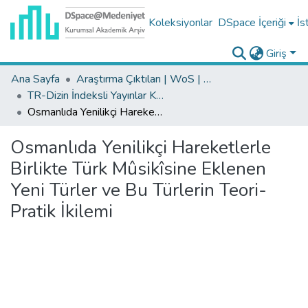
Koleksiyonlar
DSpace İçeriği
İs
Giriş
Ana Sayfa
Araştırma Çıktıları | WoS | Scopus | TR-Dizin | PubMed
TR-Dizin İndeksli Yayınlar Koleksiyonu
Osmanlıda Yenilikçi Hareketlerle Birlikte Türk Mûsikîsine Eklenen Yeni Türler ve Bu Türlerin Teori-Pratik İkilemi
Osmanlıda Yenilikçi Hareketlerle
Birlikte Türk Mûsikîsine Eklenen
Yeni Türler ve Bu Türlerin Teori-
Pratik İkilemi