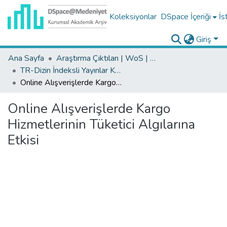
Koleksiyonlar
DSpace İçeriği
İs
Giriş
Ana Sayfa
Araştırma Çıktıları | WoS | Scopus | TR-Dizin | PubMed
TR-Dizin İndeksli Yayınlar Koleksiyonu
Online Alışverişlerde Kargo Hizmetlerinin Tüketici Algılarına Etkisi
Online Alışverişlerde Kargo
Hizmetlerinin Tüketici Algılarına
Etkisi