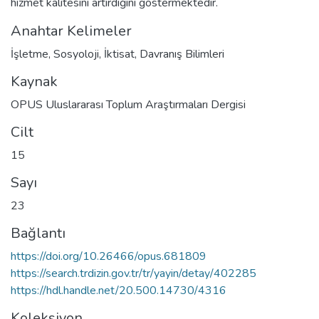
hizmet kalitesini artırdığını göstermektedir.
Anahtar Kelimeler
İşletme
,
Sosyoloji
,
İktisat
,
Davranış Bilimleri
Kaynak
OPUS Uluslararası Toplum Araştırmaları Dergisi
Cilt
15
Sayı
23
Bağlantı
https://doi.org/10.26466/opus.681809
https://search.trdizin.gov.tr/tr/yayin/detay/402285
https://hdl.handle.net/20.500.14730/4316
Koleksiyon