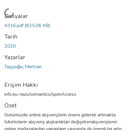
Yükleniyor...
Dosyalar
4316.pdf
(825.06 KB)
Tarih
2020
Yazarlar
Taşçıoğlu, Mertcan
Erişim Hakkı
info:eu-repo/semantics/openAccess
Özet
Günümüzde online alışverişlerin önemi giderek artmakta,
tüketicilerin alışveriş alışkanlıkları değişirkenalışverişlerini
online mağazalardan yapanların sayısında da önemli bir artış