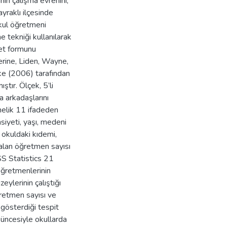
ın çalışma evrenini,
yraklı ilçesinde
kul öğretmeni
 tekniği kullanılarak
ket formunu
erine, Liden, Wayne,
ke (2006) tarafından
ştır. Ölçek, 5’li
ma arkadaşlarını
nelik 11 ifadeden
siyeti, yaşı, medeni
 okuldaki kıdemi,
 alan öğretmen sayısı
PSS Statistics 21
öğretmenlerinin
eylerinin çalıştığı
retmen sayısı ve
 gösterdiği tespit
şüncesiyle okullarda