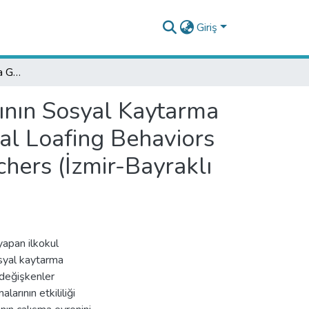
Giriş
Öğretmenlerin Algılarına Göre Çalışma Arkadaşlarının Sosyal Kaytarma Davranışları (İzmir-Bayraklı Örneği) / Levels of Social Loafing Behaviors of Cooworkers according to the Perceptions of Teachers (İzmir-Bayraklı Sample)
ının Sosyal Kaytarma
ial Loafing Behaviors
hers (İzmir-Bayraklı
yapan ilkokul
osyal kaytarma
 değişkenler
arının etkililiği