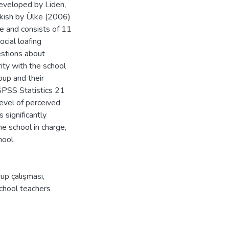
developed by Liden,
kish by Ülke (2006)
pe and consists of 11
cial loafing
estions about
rity with the school
roup and their
SPSS Statistics 21
evel of perceived
 significantly
the school in charge,
hool.
up çalışması
,
chool teachers