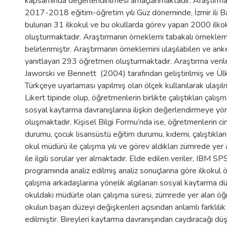
kapsamında değerlendirilmesi amaçlanmaktadır. Araştırman
2017-2018 eğitim-öğretim yılı Güz döneminde, İzmir ili Ba
bulunan 31 ilkokul ve bu okullarda görev yapan 2000 ilko
oluşturmaktadır. Araştırmanın örneklemi tabakalı örnekleme
belirlenmiştir. Araştırmanın örneklemini ulaşılabilen ve an
yanıtlayan 293 öğretmen oluşturmaktadır. Araştırma veril
Jaworski ve Bennett (2004) tarafından geliştirilmiş ve Ül
Türkçeye uyarlaması yapılmış olan ölçek kullanılarak ulaşılmı
Likert tipinde olup, öğretmenlerin birlikte çalıştıkları çalış
sosyal kaytarma davranışlarına ilişkin değerlendirmeye yö
oluşmaktadır. Kişisel Bilgi Formu’nda ise, öğretmenlerin cin
durumu, çocuk lisansüstü eğitim durumu, kıdemi, çalıştıkları
okul müdürü ile çalışma yılı ve görev aldıkları zümrede yer
ile ilgili sorular yer almaktadır. Elde edilen veriler, IBM S
programında analiz edilmiş analiz sonuçlarına göre ilkokul 
çalışma arkadaşlarına yönelik algılanan sosyal kaytarma düz
okuldaki müdürle olan çalışma süresi, zümrede yer alan öğ
okulun başarı düzeyi değişkenleri açısından anlamlı farklılık
edilmiştir. Bireyleri kaytarma davranışından caydıracağı dü