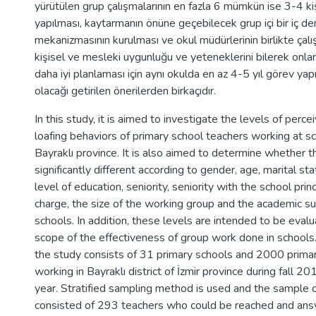
yürütülen grup çalışmalarının en fazla 6 mümkün ise 3-4 kiş
yapılması, kaytarmanın önüne geçebilecek grup içi bir iç d
mekanizmasının kurulması ve okul müdürlerinin birlikte çalı
kişisel ve mesleki uygunluğu ve yeteneklerini bilerek onlar
daha iyi planlaması için aynı okulda en az 4-5 yıl görev y
olacağı getirilen önerilerden birkaçıdır.
In this study, it is aimed to investigate the levels of perc
loafing behaviors of primary school teachers working at sch
Bayraklı province. It is also aimed to determine whether t
significantly different according to gender, age, marital sta
level of education, seniority, seniority with the school princ
charge, the size of the working group and the academic su
schools. In addition, these levels are intended to be eval
scope of the effectiveness of group work done in schools.
the study consists of 31 primary schools and 2000 prima
working in Bayraklı district of İzmir province during fall
year. Stratified sampling method is used and the sample o
consisted of 293 teachers who could be reached and an