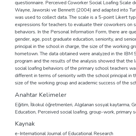
questionnaire. Perceived Coworker Social Loafing Scale 
Wayne, Jaworski ve Bennett (2004) and adapted into Tur
was used to collect data. The scale is a 5-point Likert ty
expressions for teachers to evaluate their coworkers on so
behaviors. In the Personal Information Form, there are qu
gender, age, post graduate education, seniority, and senio
principal in the school in charge, the size of the working g
hometown. The data obtained were analyzed in the IBM 
program and the results of the analysis showed that the l
social loafing behaviors of the primary school teachers was
different in terms of seniority with the school principal in 
size of the working group and academic success of the sc
Anahtar Kelimeler
Eğitim
,
İlkokul öğretmenleri
,
Algılanan sosyal kaytarma
,
Gr
Education
,
Perceived social loafing
,
group-work
,
primary s
Kaynak
e-International Journal of Educational Research