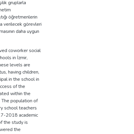
ilik gruplarla
enetim
ştığı öğretmenlerin
a verilecek görevleri
apmasının daha uygun
eived coworker social
ools in İzmir,
hese levels are
tus, having children,
ipal in the school in
ccess of the
uated within the
 The population of
ry school teachers
 2017-2018 academic
f the study is
swered the