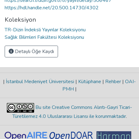
https://search.trdizin.gov.tr/tr/yayin/detay/506467
https://hdl.handle.net/20.500.14730/4302
Koleksiyon
TR-Dizin İndeksli Yayınlar Koleksiyonu
Sağlık Bilimleri Fakültesi Koleksiyonu
Detaylı Öğe Kaydı
|
İstanbul Medeniyet Üniversitesi
|
Kütüphane
|
Rehber
|
OAI-
PMH
|
Bu site Creative Commons Alıntı-Gayri Ticari-
Türetilemez 4.0 Uluslararası Lisansı ile korunmaktadır
.