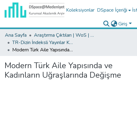
Koleksiyonlar
DSpace İçeriği
İs
Giriş
Ana Sayfa
Araştırma Çıktıları | WoS | Scopus | TR-Dizin | PubMed
TR-Dizin İndeksli Yayınlar Koleksiyonu
Modern Türk Aile Yapısında ve Kadınların Uğraşlarında Değişme
Modern Türk Aile Yapısında ve
Kadınların Uğraşlarında Değişme