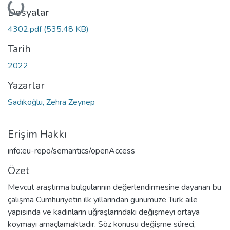
Yükleniyor...
Dosyalar
4302.pdf
(535.48 KB)
Tarih
2022
Yazarlar
Sadıkoğlu, Zehra Zeynep
Erişim Hakkı
info:eu-repo/semantics/openAccess
Özet
Mevcut araştırma bulgularının değerlendirmesine dayanan bu
çalışma Cumhuriyetin ilk yıllarından günümüze Türk aile
yapısında ve kadınların uğraşlarındaki değişmeyi ortaya
koymayı amaçlamaktadır. Söz konusu değişme süreci,