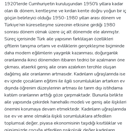
1920'lerde Cumhuriyetin kuruluşundan 1950'li yıllara kadar
olan ilk dönem, kentleşme ve kırdan kente doğru yoğun bir iç
göçün belirleyici olduğu 1950-1980 yılları arası dönem ve
Türkiye’nin küreselleşme sürecinin etkisine girdiği 1980
sonrası dönem olmak üzere üç alt dönemde ele alınmıştır.
Süreç içerisinde Türk aile yapısının farklılaşan özellikleri
çiftlerin tanışma ortamı ve evliliklerin gerçekleşme biçiminde
daha modern eğilimlerin yaygınlık kazanması, doğurganlık
oranlarında ikinci dönemden itibaren tedrici bir azalmanın öne
çıkması, ataerkil geniş aile oranı azalırken tercihle oluşan
dağılmış aile oranlarının artmasıdır. Kadınların uğraşlarında ise
ev içinde çocukların eğitimi ile ilgili sorumlulukları artarken ev
dışında öğrenim düzeylerinin artması ile tarım dışı istihdama
katılım oranlarının arttığı göze çarpmaktadır. Bununla birlikte
aile yapısında çekirdek hanehalkı modeli ve geniş aile ilişkileri
önemini korumaya devam etmektedir. Kadınların uğraşlarında
ise ev ve anne olmakla ilişkili sorumluluklara atfedilen
toplumsal değer, piyasa ekonomisinin taşıdığı kısıtlılıklar ve
günümüzde çocuğa atfedilen psikolojik değer kadınların