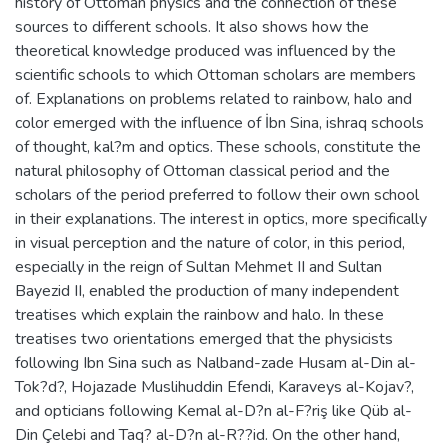
history of Ottoman physics and the connection of these
sources to different schools. It also shows how the
theoretical knowledge produced was influenced by the
scientific schools to which Ottoman scholars are members
of. Explanations on problems related to rainbow, halo and
color emerged with the influence of İbn Sina, ishraq schools
of thought, kal?m and optics. These schools, constitute the
natural philosophy of Ottoman classical period and the
scholars of the period preferred to follow their own school
in their explanations. The interest in optics, more specifically
in visual perception and the nature of color, in this period,
especially in the reign of Sultan Mehmet II and Sultan
Bayezid II, enabled the production of many independent
treatises which explain the rainbow and halo. In these
treatises two orientations emerged that the physicists
following Ibn Sina such as Nalband-zade Husam al-Din al-
Tok?d?, Hojazade Muslihuddin Efendi, Karaveys al-Kojav?,
and opticians following Kemal al-D?n al-F?riş like Qüb al-
Din Çelebi and Taq? al-D?n al-R??id. On the other hand,