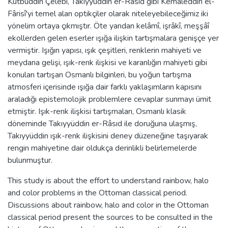
Kutbüddin Çelebî, Takıyyüddin er-Râsıd gibi Kemâleddîn el-
Fârisî'yi temel alan optikçiler olarak niteleyebileceğimiz iki
yönelim ortaya çıkmıştır. Öte yandan kelâmî, işrâkî, meşşâî
ekollerden gelen eserler ışığa ilişkin tartışmalara genişçe yer
vermiştir. Işığın yapısı, ışık çeşitleri, renklerin mahiyeti ve
meydana gelişi, ışık-renk ilişkisi ve karanlığın mahiyeti gibi
konuları tartışan Osmanlı bilginleri, bu yoğun tartışma
atmosferi içerisinde ışığa dair farklı yaklaşımların kapısını
araladığı epistemolojik problemlere cevaplar sunmayı ümit
etmiştir. Işık-renk ilişkisi tartışmaları, Osmanlı klasik
döneminde Takıyyüddin er-Râsıd ile doruğuna ulaşmış,
Takıyyüddin ışık-renk ilişkisini deney düzeneğine taşıyarak
rengin mahiyetine dair oldukça derinlikli belirlemelerde
bulunmuştur.
This study is about the effort to understand rainbow, halo
and color problems in the Ottoman classical period.
Discussions about rainbow, halo and color in the Ottoman
classical period present the sources to be consulted in the