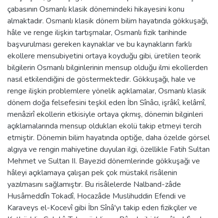
çabasının Osmanlı klasik dönemindeki hikayesini konu
almaktadır. Osmanlı klasik dönem bilim hayatında gökkuşağı,
hâle ve renge ilişkin tartışmalar, Osmanlı fizik tarihinde
başvurulması gereken kaynaklar ve bu kaynakların farklı
ekollere mensubiyetini ortaya koyduğu gibi, üretilen teorik
bilgilerin Osmanlı bilginlerinin mensup olduğu ilmi ekollerden
nasıl etkilendiğini de göstermektedir. Gökkuşağı, hale ve
renge ilişkin problemlere yönelik açıklamalar, Osmanlı klasik
dönem doğa felsefesini teşkil eden İbn Sînâcı, işrâkî, kelâmî,
menâzirî ekollerin etkisiyle ortaya çıkmış, dönemin bilginleri
açıklamalarında mensup oldukları ekolü takip etmeyi tercih
etmiştir. Dönemin bilim hayatında optiğe, daha özelde görsel
algıya ve rengin mahiyetine duyulan ilgi, özellikle Fatih Sultan
Mehmet ve Sultan II. Bayezid dönemlerinde gökkuşağı ve
hâleyi açıklamaya çalışan pek çok müstakil risâlenin
yazılmasını sağlamıştır. Bu risâlelerde Nalband-zâde
Husâmeddîn Tokadî, Hocazâde Muslihuddin Efendi ve
Karaveys el-Kocevî gibi İbn Sînâ'yı takip eden fizikçiler ve