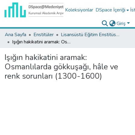
Koleksiyonlar
DSpace İçeriği
İs
Giriş
Ana Sayfa
Enstitüler
Lisansüstü Eğitim Enstitüsü Tez Koleksiyonu
Işığın hakikatini aramak: Osmanlılarda gökkuşağı, hâle ve renk sorunları (1300-1600)
Işığın hakikatini aramak:
Osmanlılarda gökkuşağı, hâle ve
renk sorunları (1300-1600)