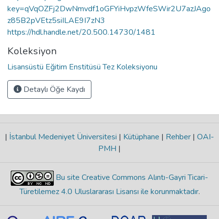
key=qVqOZFj2DwNmvdf1oGFYiHvpzWfeSWir2U7azJAgo
z85B2pVEtz5siILAE9I7zN3
https://hdl.handle.net/20.500.14730/1481
Koleksiyon
Lisansüstü Eğitim Enstitüsü Tez Koleksiyonu
Detaylı Öğe Kaydı
|
İstanbul Medeniyet Üniversitesi
|
Kütüphane
|
Rehber
|
OAI-
PMH
|
Bu site Creative Commons Alıntı-Gayri Ticari-
Türetilemez 4.0 Uluslararası Lisansı ile korunmaktadır
.