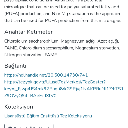
microalgae that can be used for polyunsaturated fatty acid
(PUFA) production, and N or Mg starvation is the approach
that can be used for PUFA production from this microalgae.
Anahtar Kelimeler
Chloroidium saccharophilum
,
Magnezyum açlığı
,
Azot açlığı
,
FAME
,
Chloroidium saccharophilum
,
Magnesium starvation
,
Nitrogen starvation
,
FAME
Bağlantı
https://hdl.handle.net/20.500.14730/741
https://tez.yok.gov.tr/UlusalTezMerkezi/TezGoster?
key=j_Fjwp4JS4mk97Puqti8rkGSPjyj1NAKPRuNJ1ZrhTS1
Z9OVyQ9itLBAeFzdXtV0
Koleksiyon
Lisansüstü Eğitim Enstitüsü Tez Koleksiyonu