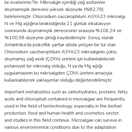
ile incelenmis?tir. Mikroalgin içerdiği yağ asitlerinin
doymamışlık derecesi yüksek düzeyde (%82,78)
belirlenmiştir. Chloroidium saccarophilum ASYA23 mikroalgi
N ve Mg açlığına bırakıldığında 21 günlük inkübasyon
sonrasında doymamışlık derecesinin sırasıyla %106,24 ve
%100,58 düzeyine çıktığı kaydedilmiştir. Sonuç olarak
Antarktika'da psikofilik şartlar altıda yetişen bir tür olan
Chloroidium saccharophilum ASYA23 mikroalginin çoklu
doymamış yağ asidi (ÇDYA) üretimi için kullanılabilecek
potansiyel bir mikroalg olduğu, N ya da Mg açlığı
uygulamasının bu mikroalgden ÇDYA üretimi amacıyla
kullanılabilecek yaklaşımlar olduğu değerlendirilmiştir.
Important metabolites such as carbohydrates, proteins, fatty
acids and chlorophyll contained in microalgae are frequently
used in the field of biotechnology, especially in the biofuel
production, food and human health and cosmetics sector,
and studies in this field continue. Microalgae can survive in
various environmental conditions due to the adaptation