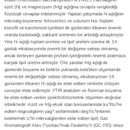
azot (N) ve magnezyum (Mg) açlığına cevapta sergilediği
fizyolojik cevaplar irdelenmiştir. Yapılan çalışmada N açlığının
mikroalg büyümesi, fotosentez ve solunum hızı, toplam
klorofil ve karotenoid içerikleri ilk günlerden itibaren önemli
oranda baskıladığı, sakkarit üretimini ise artırdığı anlaşılmıştır.
Yine N-açlığı toplam protein ve lipit üretimi üzerine ilk 14
günlük inkübasyonda önemli bir değişime sebep olmamış,
ancak ilerleyen günlerde protein içeriğindeki önemli azalmaya
karşılık lipit üretmi artmıştır. Öte yandan Mg açlığı ilk
günlerde büyüme ile birlikte yuklarıda belirtilen ölçümlerde
önemli bir değişikliğe sebep olmamış, inkübasyonun 14.
gününden itibaren N-açlığı ile elde edilen verilerle örtüşen
sonuçlar elde edilmiştir. FTIR analizleri ve floresan boyama
ile elde edilen veriler spektrofotometrik ölçümleri doğrular
niteliktedir. Azot ve Mg eksik olan besiyerlerinde ku?ltu?re
edilen migroalglerin yag? asitlerindeki deg?is?imlerini
belirlemek ic?in mikroalglerden elde edilen lipit, Gaz
Kromatografi Alev I?yonlas?malı Dedekto?r (GC-FID) cihazı