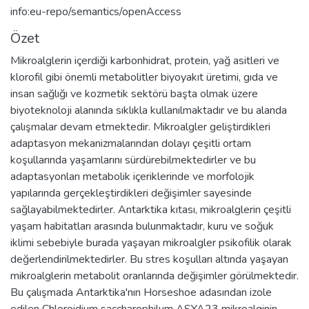
info:eu-repo/semantics/openAccess
Özet
Mikroalglerin içerdiği karbonhidrat, protein, yağ asitleri ve
klorofil gibi önemli metabolitler biyoyakıt üretimi, gıda ve
insan sağlığı ve kozmetik sektörü başta olmak üzere
biyoteknoloji alanında sıklıkla kullanılmaktadır ve bu alanda
çalışmalar devam etmektedir. Mikroalgler geliştirdikleri
adaptasyon mekanizmalarından dolayı çeşitli ortam
koşullarında yaşamlarını sürdürebilmektedirler ve bu
adaptasyonları metabolik içeriklerinde ve morfolojik
yapılarında gerçekleştirdikleri değişimler sayesinde
sağlayabilmektedirler. Antarktika kıtası, mikroalglerin çeşitli
yaşam habitatları arasında bulunmaktadır, kuru ve soğuk
iklimi sebebiyle burada yaşayan mikroalgler psikofilik olarak
değerlendirilmektedirler. Bu stres koşulları altında yaşayan
mikroalglerin metabolit oranlarında değişimler görülmektedir.
Bu çalışmada Antarktika'nın Horseshoe adasından izole
edilen Chloroidium saccharophilum ASYA23 mikroalginin