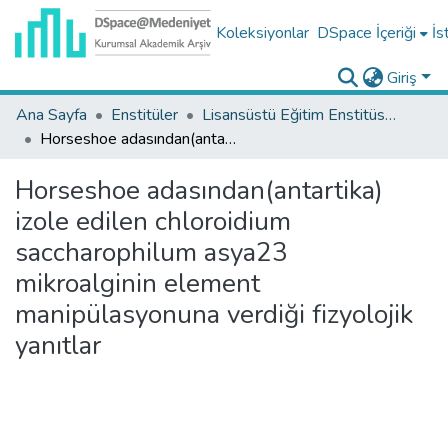
Koleksiyonlar
DSpace İçeriği
İs
Giriş
Ana Sayfa
Enstitüler
Lisansüstü Eğitim Enstitüsü Tez Koleksiyonu
Horseshoe adasından(antartika) izole edilen chloroidium saccharophilum asya23 mikroalginin element manipülasyonuna verdiği fizyolojik yanıtlar
Horseshoe adasından(antartika)
izole edilen chloroidium
saccharophilum asya23
mikroalginin element
manipülasyonuna verdiği fizyolojik
yanıtlar