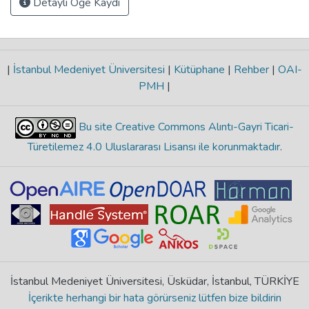
Detaylı Öğe Kaydı
|
İstanbul Medeniyet Üniversitesi
|
Kütüphane
|
Rehber
|
OAI-
PMH
|
Bu site Creative Commons Alıntı-Gayri Ticari-
Türetilemez 4.0 Uluslararası Lisansı ile korunmaktadır
.
İstanbul Medeniyet Üniversitesi, Üsküdar, İstanbul, TÜRKİYE
İçerikte herhangi bir hata görürseniz lütfen bize bildirin