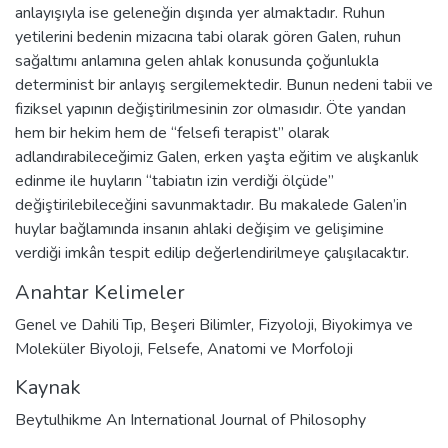
anlayışıyla ise geleneğin dışında yer almaktadır. Ruhun
yetilerini bedenin mizacına tabi olarak gören Galen, ruhun
sağaltımı anlamına gelen ahlak konusunda çoğunlukla
determinist bir anlayış sergilemektedir. Bunun nedeni tabii ve
fiziksel yapının değiştirilmesinin zor olmasıdır. Öte yandan
hem bir hekim hem de “felsefi terapist” olarak
adlandırabileceğimiz Galen, erken yaşta eğitim ve alışkanlık
edinme ile huyların “tabiatın izin verdiği ölçüde”
değiştirilebileceğini savunmaktadır. Bu makalede Galen’in
huylar bağlamında insanın ahlaki değişim ve gelişimine
verdiği imkân tespit edilip değerlendirilmeye çalışılacaktır.
Anahtar Kelimeler
Genel ve Dahili Tıp
,
Beşeri Bilimler
,
Fizyoloji
,
Biyokimya ve
Moleküler Biyoloji
,
Felsefe
,
Anatomi ve Morfoloji
Kaynak
Beytulhikme An International Journal of Philosophy