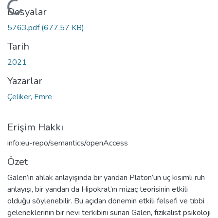
Yükleniyor...
Dosyalar
5763.pdf
(677.57 KB)
Tarih
2021
Yazarlar
Çeliker, Emre
Erişim Hakkı
info:eu-repo/semantics/openAccess
Özet
Galen’in ahlak anlayışında bir yandan Platon’un üç kısımlı ruh
anlayışı, bir yandan da Hipokrat’ın mizaç teorisinin etkili
olduğu söylenebilir. Bu açıdan dönemin etkili felsefi ve tıbbi
geleneklerinin bir nevi terkibini sunan Galen, fizikalist psikoloji