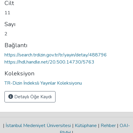
Cilt
11
Sayı
2
Bağlantı
https://search.trdizin.gov.tr/tr/yayin/detay/488796
https://hdl.handle.net/20.500.14730/5763
Koleksiyon
TR-Dizin İndeksli Yayınlar Koleksiyonu
Detaylı Öğe Kaydı
|
İstanbul Medeniyet Üniversitesi
|
Kütüphane
|
Rehber
|
OAI-
PMH
|