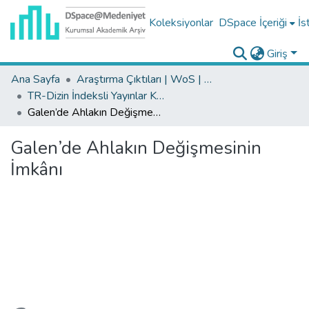
Koleksiyonlar
DSpace İçeriği
İs
Giriş
Ana Sayfa
Araştırma Çıktıları | WoS | Scopus | TR-Dizin | PubMed
TR-Dizin İndeksli Yayınlar Koleksiyonu
Galen’de Ahlakın Değişmesinin İmkânı
Galen’de Ahlakın Değişmesinin
İmkânı