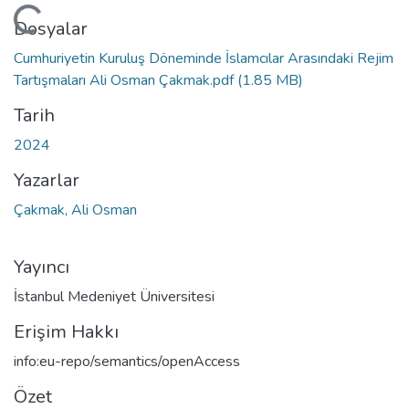
eniyor...
Dosyalar
Cumhuriyetin Kuruluş Döneminde İslamcılar Arasındaki Rejim
Tartışmaları Ali Osman Çakmak.pdf
(1.85 MB)
Tarih
2024
Yazarlar
Çakmak, Ali Osman
Yayıncı
İstanbul Medeniyet Üniversitesi
Erişim Hakkı
info:eu-repo/semantics/openAccess
Özet