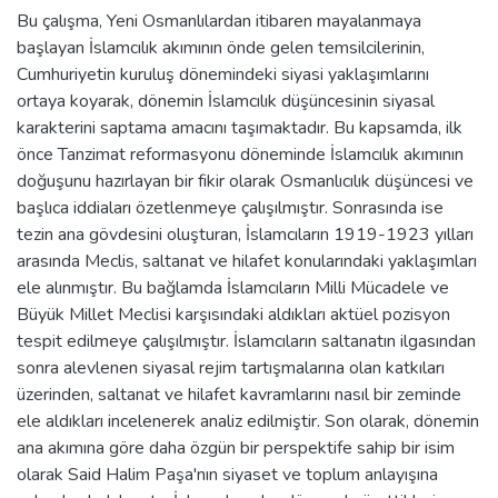
Bu çalışma, Yeni Osmanlılardan itibaren mayalanmaya
başlayan İslamcılık akımının önde gelen temsilcilerinin,
Cumhuriyetin kuruluş dönemindeki siyasi yaklaşımlarını
ortaya koyarak, dönemin İslamcılık düşüncesinin siyasal
karakterini saptama amacını taşımaktadır. Bu kapsamda, ilk
önce Tanzimat reformasyonu döneminde İslamcılık akımının
doğuşunu hazırlayan bir fikir olarak Osmanlıcılık düşüncesi ve
başlıca iddiaları özetlenmeye çalışılmıştır. Sonrasında ise
tezin ana gövdesini oluşturan, İslamcıların 1919-1923 yılları
arasında Meclis, saltanat ve hilafet konularındaki yaklaşımları
ele alınmıştır. Bu bağlamda İslamcıların Milli Mücadele ve
Büyük Millet Meclisi karşısındaki aldıkları aktüel pozisyon
tespit edilmeye çalışılmıştır. İslamcıların saltanatın ilgasından
sonra alevlenen siyasal rejim tartışmalarına olan katkıları
üzerinden, saltanat ve hilafet kavramlarını nasıl bir zeminde
ele aldıkları incelenerek analiz edilmiştir. Son olarak, dönemin
ana akımına göre daha özgün bir perspektife sahip bir isim
olarak Said Halim Paşa'nın siyaset ve toplum anlayışına