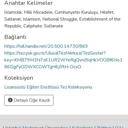
Anahtar Kelimeler
İslamcılık
,
Milli Mücadele
,
Cumhuriyetin Kuruluşu
,
Hilafet
,
Saltanat
,
Islamism
,
National Struggle
,
Establishment of the
Republic
,
Caliphate
,
Sultanate
Bağlantı
https://hdl.handle.net/20.500.14730/869
https://tez.yok.gov.tr/UlusalTezMerkezi/TezGoster?
key=KMB79M3N7zK1UR2WYeRgQvnJ9qHkVOOBf6Ns1
86DgFyODWXCOWTgH6jIYtH-OcxO
Koleksiyon
Lisansüstü Eğitim Enstitüsü Tez Koleksiyonu
Detaylı Öğe Kaydı