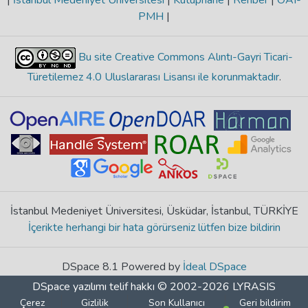
|
İstanbul Medeniyet Üniversitesi
|
Kütüphane
|
Rehber
|
OAI-
PMH
|
Bu site Creative Commons Alıntı-Gayri Ticari-
Türetilemez 4.0 Uluslararası Lisansı ile korunmaktadır
.
İstanbul Medeniyet Üniversitesi, Üsküdar, İstanbul, TÜRKİYE
İçerikte herhangi bir hata görürseniz lütfen bize bildirin
DSpace 8.1 Powered by
İdeal DSpace
DSpace yazılımı
telif hakkı © 2002-2026
LYRASIS
Çerez
Gizlilik
Son Kullanıcı
Geri bildirim