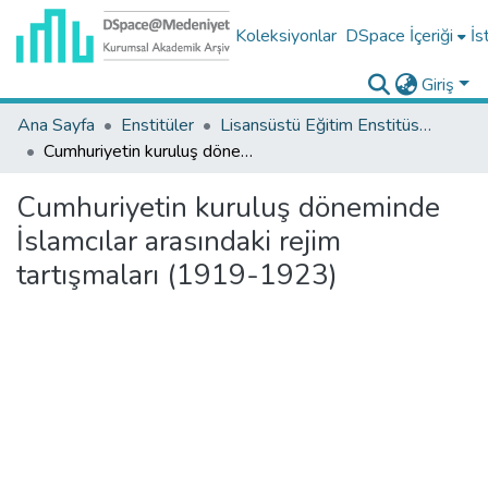
Koleksiyonlar
DSpace İçeriği
İs
Giriş
Ana Sayfa
Enstitüler
Lisansüstü Eğitim Enstitüsü Tez Koleksiyonu
Cumhuriyetin kuruluş döneminde İslamcılar arasındaki rejim tartışmaları (1919-1923)
Cumhuriyetin kuruluş döneminde
İslamcılar arasındaki rejim
tartışmaları (1919-1923)