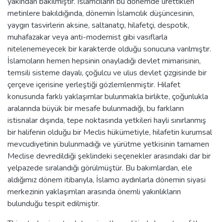
yakından bakılmıştır. İslamcıların bu dönemde ürettikleri
metinlere bakıldığında, dönemin İslamcılık düşüncesinin,
yaygın tasvirlerin aksine, saltanatçı, hilafetçi, despotik,
muhafazakar veya anti-modernist gibi vasıflarla
nitelenemeyecek bir karakterde olduğu sonucuna varılmıştır.
İslamcıların hemen hepsinin onayladığı devlet mimarisinin,
temsili sisteme dayalı, çoğulcu ve ulus devlet çizgisinde bir
çerçeve içerisine yerleştiği gözlemlenmiştir. Hilafet
konusunda farklı yaklaşımlar bulunmakla birlikte, çoğunlukla
aralarında büyük bir mesafe bulunmadığı, bu farkların
istisnalar dışında, tepe noktasında yetkileri hayli sınırlanmış
bir halifenin olduğu bir Meclis hükümetiyle, hilafetin kurumsal
mevcudiyetinin bulunmadığı ve yürütme yetkisinin tamamen
Meclise devredildiği şeklindeki seçenekler arasındaki dar bir
yelpazede sıralandığı görülmüştür. Bu bakımlardan, ele
aldığımız dönem itibarıyla, İslamcı aydınlarla dönemin siyasi
merkezinin yaklaşımları arasında önemli yakınlıkların
bulunduğu tespit edilmiştir.