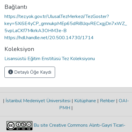
Bağlantı
https://tez.yok.gov.tr/UlusalTezMerkezi/TezGoster?
key=5XiSE4yCP_gmnukpMEp65dRi8lJqvRECxgjDn7xWZ_
5vpLaCKf7MkrkA3OHM3e-B
https://hdl.handle.net/20.500.14730/1714
Koleksiyon
Lisansüstü Eğitim Enstitüsü Tez Koleksiyonu
Detaylı Öğe Kaydı
|
İstanbul Medeniyet Üniversitesi
|
Kütüphane
|
Rehber
|
OAI-
PMH
|
Bu site Creative Commons Alıntı-Gayri Ticari-