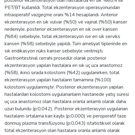
posterior ekzenterasyon olan hastalarda en sık %68,4 ile
PET/BT kullanıldı. Total ekzenterasyon operasyonundan
intraoperatif vazgeçme oranı %14 hesaplandı. Anterior
ekzenterasyon en sık vulvar (%50) ve vajinal (%50) kanser
nedeniyle, posterior ekzenterasyon en sık over kanseri
(%84) sebebiyle, total ekzenterasyon ise en sık serviks
kanseri (%58) sebebiyle yapıldı. Tüm ameliyat tiplerinde en
sık endikasyon nüks kanser sebebiyle verilmişti.
Gastrointestinal cerrahi prosedür olarak posterior
ekzenterasyon yapılan hastalara en sık uç uca anastomoz
(%58), ikinci sırada kolostomi (%42) uygulanırken, total
ekzenterasyon yapılan hastaların tamamına (%100)
kolostomi uygulanmıştır. Posterior ekzenterasyon yapılan
hastalardan kolostomi uygulananların hastanede yatış süresi
uç uca anastomoz olan hastalara oranla anlamlı olarak daha
uzun bulundu (p:0,042). Posterior ekzenterasyon uygulanan
hastaların ortalama kan kaybı (p:0,000) ve peroperatif taze
donmuş plazma transfüzyonu (p:0,043) istatistiksel olarak
total ekzenterasyon olan hastalara oranla anlamlı olarak