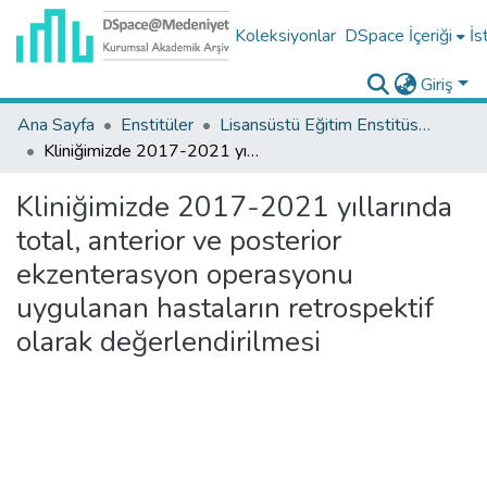
Koleksiyonlar
DSpace İçeriği
İs
Giriş
Ana Sayfa
Enstitüler
Lisansüstü Eğitim Enstitüsü Tez Koleksiyonu
Kliniğimizde 2017-2021 yıllarında total, anterior ve posterior ekzenterasyon operasyonu uygulanan hastaların retrospektif olarak değerlendirilmesi
Kliniğimizde 2017-2021 yıllarında
total, anterior ve posterior
ekzenterasyon operasyonu
uygulanan hastaların retrospektif
olarak değerlendirilmesi