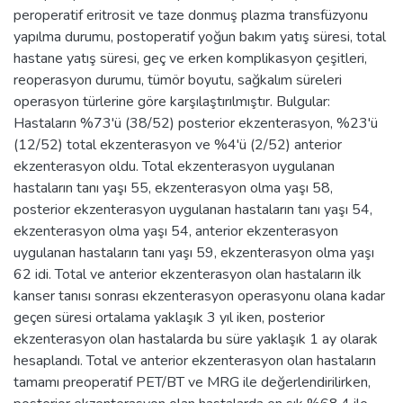
peroperatif eritrosit ve taze donmuş plazma transfüzyonu
yapılma durumu, postoperatif yoğun bakım yatış süresi, total
hastane yatış süresi, geç ve erken komplikasyon çeşitleri,
reoperasyon durumu, tümör boyutu, sağkalım süreleri
operasyon türlerine göre karşılaştırılmıştır. Bulgular:
Hastaların %73'ü (38/52) posterior ekzenterasyon, %23'ü
(12/52) total ekzenterasyon ve %4'ü (2/52) anterior
ekzenterasyon oldu. Total ekzenterasyon uygulanan
hastaların tanı yaşı 55, ekzenterasyon olma yaşı 58,
posterior ekzenterasyon uygulanan hastaların tanı yaşı 54,
ekzenterasyon olma yaşı 54, anterior ekzenterasyon
uygulanan hastaların tanı yaşı 59, ekzenterasyon olma yaşı
62 idi. Total ve anterior ekzenterasyon olan hastaların ilk
kanser tanısı sonrası ekzenterasyon operasyonu olana kadar
geçen süresi ortalama yaklaşık 3 yıl iken, posterior
ekzenterasyon olan hastalarda bu süre yaklaşık 1 ay olarak
hesaplandı. Total ve anterior ekzenterasyon olan hastaların
tamamı preoperatif PET/BT ve MRG ile değerlendirilirken,