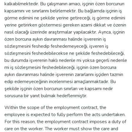
kalkabilmektedir. Bu çalışmanın amacı, işçinin özen borcunun
kapsamını ve sınırlarını belirlemektir. Bu bağlamda işçinin iş
görme edimini ne şekilde yerine getireceği, iş görme edimini
yerine getirirken göstermesi gereken azami dikkat ve özenin
nasıl olacağı üzerinde araştırmalar yapılacaktır. Ayrıca, işçinin
özen borcuna aykırı davranması halinde işverenin iş
sözleşmesini feshedip feshedemeyeceği, işveren iş
sözleşmesini feshedebilecekse ne şekilde feshedebileceği,
bu durumda işverenin haklı nedenle mi yoksa geçerli nedenle
mi iş sözleşmesini feshedebileceği, işçinin özen borcuna
aykırı davranması halinde işverenin zararlarını işçiden tazmin
edip edemeyeceğinin incelenmesi amaçlanmaktadır. Bu
şekilde işçinin özen borcunun sınırları ve kapsamı nedir
sorusuna bir yanıt bulmak hedeflenmiştir.
Within the scope of the employment contract, the
employee is expected to fully perform the acts undertaken.
For this reason, the employment contract imposes a duty of
care on the worker. The worker must show the care and