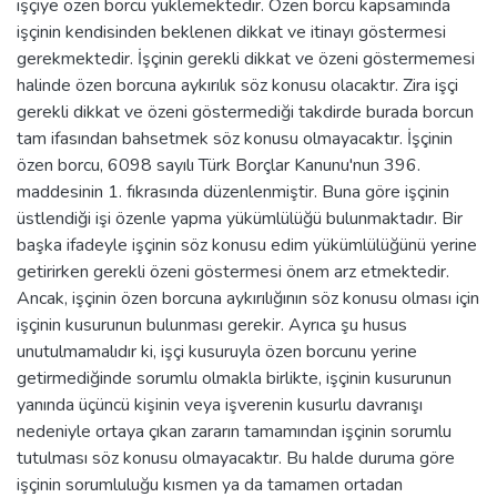
işçiye özen borcu yüklemektedir. Özen borcu kapsamında
işçinin kendisinden beklenen dikkat ve itinayı göstermesi
gerekmektedir. İşçinin gerekli dikkat ve özeni göstermemesi
halinde özen borcuna aykırılık söz konusu olacaktır. Zira işçi
gerekli dikkat ve özeni göstermediği takdirde burada borcun
tam ifasından bahsetmek söz konusu olmayacaktır. İşçinin
özen borcu, 6098 sayılı Türk Borçlar Kanunu'nun 396.
maddesinin 1. fıkrasında düzenlenmiştir. Buna göre işçinin
üstlendiği işi özenle yapma yükümlülüğü bulunmaktadır. Bir
başka ifadeyle işçinin söz konusu edim yükümlülüğünü yerine
getirirken gerekli özeni göstermesi önem arz etmektedir.
Ancak, işçinin özen borcuna aykırılığının söz konusu olması için
işçinin kusurunun bulunması gerekir. Ayrıca şu husus
unutulmamalıdır ki, işçi kusuruyla özen borcunu yerine
getirmediğinde sorumlu olmakla birlikte, işçinin kusurunun
yanında üçüncü kişinin veya işverenin kusurlu davranışı
nedeniyle ortaya çıkan zararın tamamından işçinin sorumlu
tutulması söz konusu olmayacaktır. Bu halde duruma göre
işçinin sorumluluğu kısmen ya da tamamen ortadan