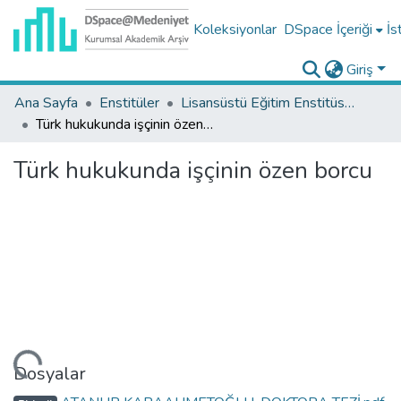
Koleksiyonlar
DSpace İçeriği
İs
Giriş
Ana Sayfa
Enstitüler
Lisansüstü Eğitim Enstitüsü Tez Koleksiyonu
Türk hukukunda işçinin özen borcu
Türk hukukunda işçinin özen borcu
niyor...
Dosyalar