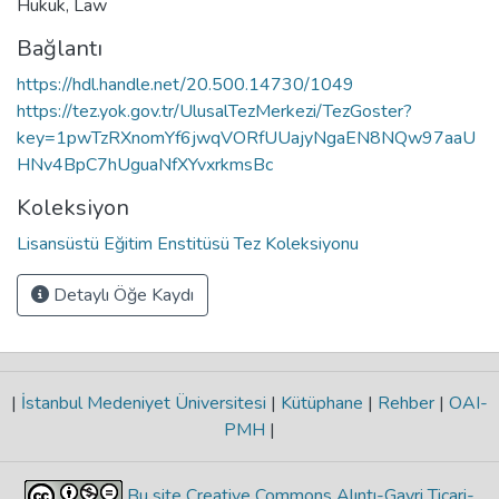
Hukuk
,
Law
Bağlantı
https://hdl.handle.net/20.500.14730/1049
https://tez.yok.gov.tr/UlusalTezMerkezi/TezGoster?
key=1pwTzRXnomYf6jwqVORfUUajyNgaEN8NQw97aaU
HNv4BpC7hUguaNfXYvxrkmsBc
Koleksiyon
Lisansüstü Eğitim Enstitüsü Tez Koleksiyonu
Detaylı Öğe Kaydı
|
İstanbul Medeniyet Üniversitesi
|
Kütüphane
|
Rehber
|
OAI-
PMH
|
Bu site Creative Commons Alıntı-Gayri Ticari-