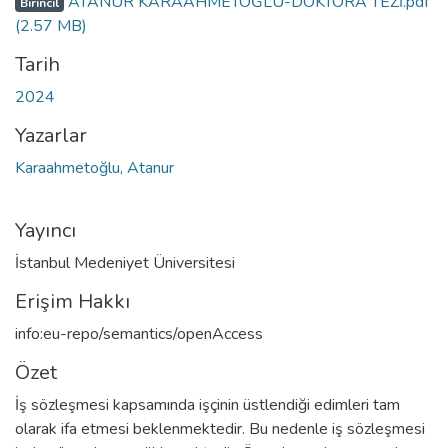
ATANUR KARAAHMETOĞLU-DOKTORA TEZİ.pdf
Birincil
(2.57 MB)
Tarih
2024
Yazarlar
Karaahmetoğlu, Atanur
Yayıncı
İstanbul Medeniyet Üniversitesi
Erişim Hakkı
info:eu-repo/semantics/openAccess
Özet
İş sözleşmesi kapsamında işçinin üstlendiği edimleri tam
olarak ifa etmesi beklenmektedir. Bu nedenle iş sözleşmesi