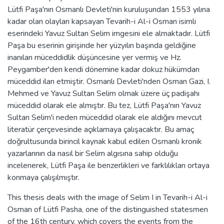
Lütfi Paşa'nın Osmanlı Devleti'nin kuruluşundan 1553 yılına
kadar olan olayları kapsayan Tevarih-i Al-i Osman isimli
eserindeki Yavuz Sultan Selim imgesini ele almaktadır. Lütfi
Paşa bu eserinin girişinde her yüzyılın başında geldiğine
inanılan müceddidlik düşüncesine yer vermiş ve Hz.
Peygamber'den kendi dönemine kadar dokuz hükümdarı
müceddid ilan etmiştir. Osmanlı Devleti'nden Osman Gazi, I.
Mehmed ve Yavuz Sultan Selim olmak üzere üç padişahı
müceddid olarak ele almıştır. Bu tez, Lütfi Paşa'nın Yavuz
Sultan Selim'i neden müceddid olarak ele aldığını mevcut
literatür çerçevesinde açıklamaya çalışacaktır. Bu amaç
doğrultusunda birincil kaynak kabul edilen Osmanlı kronik
yazarlarının da nasıl bir Selim algısına sahip olduğu
incelenerek, Lütfi Paşa ile benzerlikleri ve farklılıkları ortaya
konmaya çalışılmıştır.
This thesis deals with the image of Selim I in Tevarih-i Al-i
Osman of Lütfi Pasha, one of the distinguished statesmen
of the 16th century, which covers the events from the