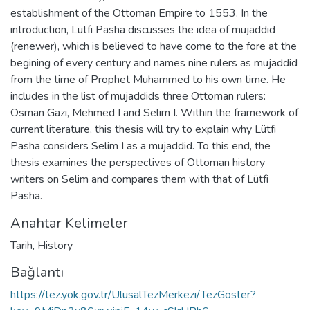
establishment of the Ottoman Empire to 1553. In the
introduction, Lütfi Pasha discusses the idea of mujaddid
(renewer), which is believed to have come to the fore at the
begining of every century and names nine rulers as mujaddid
from the time of Prophet Muhammed to his own time. He
includes in the list of mujaddids three Ottoman rulers:
Osman Gazi, Mehmed I and Selim I. Within the framework of
current literature, this thesis will try to explain why Lütfi
Pasha considers Selim I as a mujaddid. To this end, the
thesis examines the perspectives of Ottoman history
writers on Selim and compares them with that of Lütfi
Pasha.
Anahtar Kelimeler
Tarih
,
History
Bağlantı
https://tez.yok.gov.tr/UlusalTezMerkezi/TezGoster?