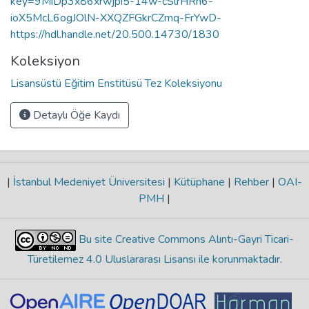
key=9MiDp3x86xrwjpi5-14w-cSlrHRh6-
ioX5McL6ogJOlN-XXQZFGkrCZmq-FrYwD-
https://hdl.handle.net/20.500.14730/1830
Koleksiyon
Lisansüstü Eğitim Enstitüsü Tez Koleksiyonu
Detaylı Öğe Kaydı
|
İstanbul Medeniyet Üniversitesi
|
Kütüphane
|
Rehber
|
OAI-
PMH
|
Bu site Creative Commons Alıntı-Gayri Ticari-
Türetilemez 4.0 Uluslararası Lisansı ile korunmaktadır
.