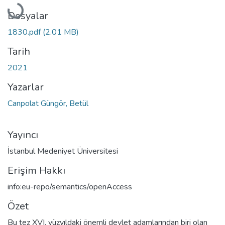
Yükleniyor...
Dosyalar
1830.pdf
(2.01 MB)
Tarih
2021
Yazarlar
Canpolat Güngör, Betül
Yayıncı
İstanbul Medeniyet Üniversitesi
Erişim Hakkı
info:eu-repo/semantics/openAccess
Özet
Bu tez XVI. yüzyıldaki önemli devlet adamlarından biri olan