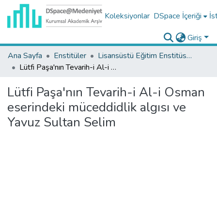
Koleksiyonlar
DSpace İçeriği
İs
Giriş
Ana Sayfa
Enstitüler
Lisansüstü Eğitim Enstitüsü Tez Koleksiyonu
Lütfi Paşa'nın Tevarih-i Al-i Osman eserindeki müceddidlik algısı ve Yavuz Sultan Selim
Lütfi Paşa'nın Tevarih-i Al-i Osman
eserindeki müceddidlik algısı ve
Yavuz Sultan Selim