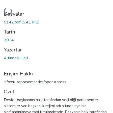
Yükleniyor...
Dosyalar
5142.pdf
(5.41 MB)
Tarih
2014
Yazarlar
Altındağ, Halil
Erişim Hakkı
info:eu-repo/semantics/openAccess
Özet
Devlet başkanının halk tarafından seçildiği parlamenter
sistemler yarı başkanlık rejimi adı altında ayrı bir
sınıflandırılmaya tabi tutulmaktadır. Başkanın halk tarafından