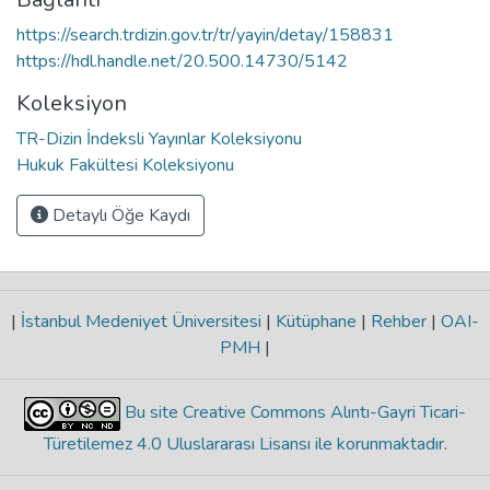
https://search.trdizin.gov.tr/tr/yayin/detay/158831
https://hdl.handle.net/20.500.14730/5142
Koleksiyon
TR-Dizin İndeksli Yayınlar Koleksiyonu
Hukuk Fakültesi Koleksiyonu
Detaylı Öğe Kaydı
|
İstanbul Medeniyet Üniversitesi
|
Kütüphane
|
Rehber
|
OAI-
PMH
|
Bu site Creative Commons Alıntı-Gayri Ticari-
Türetilemez 4.0 Uluslararası Lisansı ile korunmaktadır
.