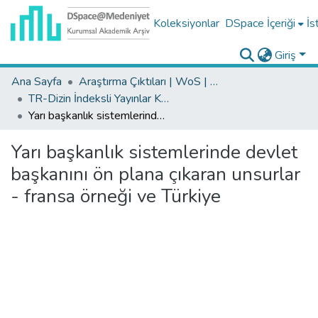
Koleksiyonlar
DSpace İçeriği
İs
Giriş
Ana Sayfa
Araştırma Çıktıları | WoS | Scopus | TR-Dizin | PubMed
TR-Dizin İndeksli Yayınlar Koleksiyonu
Yarı başkanlık sistemlerinde devlet başkanını ön plana çıkaran unsurlar - fransa örneği ve Türkiye
Yarı başkanlık sistemlerinde devlet
başkanını ön plana çıkaran unsurlar
- fransa örneği ve Türkiye