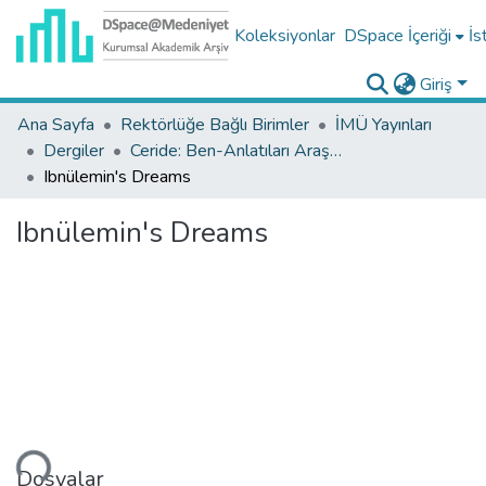
Koleksiyonlar
DSpace İçeriği
İs
Giriş
Ana Sayfa
Rektörlüğe Bağlı Birimler
İMÜ Yayınları
Dergiler
Ceride: Ben-Anlatıları Araştırmaları Dergisi Koleksiyonu
Ibnülemin's Dreams
Ibnülemin's Dreams
niyor...
Dosyalar