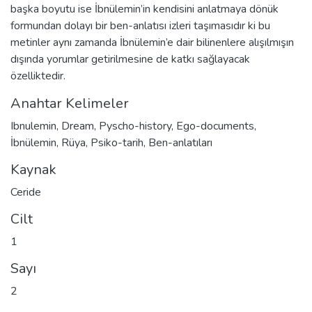
başka boyutu ise İbnülemin’in kendisini anlatmaya dönük
formundan dolayı bir ben-anlatısı izleri taşımasıdır ki bu
metinler aynı zamanda İbnülemin’e dair bilinenlere alışılmışın
dışında yorumlar getirilmesine de katkı sağlayacak
özelliktedir.
Anahtar Kelimeler
Ibnulemin
,
Dream
,
Pyscho-history
,
Ego-documents
,
İbnülemin
,
Rüya
,
Psiko-tarih
,
Ben-anlatıları
Kaynak
Ceride
Cilt
1
Sayı
2