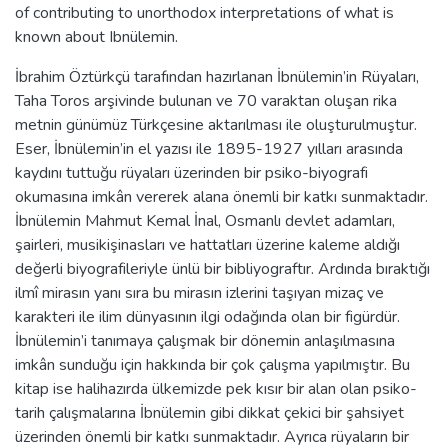
of contributing to unorthodox interpretations of what is
known about Ibnülemin.
İbrahim Öztürkçü tarafından hazırlanan İbnülemin’in Rüyaları,
Taha Toros arşivinde bulunan ve 70 varaktan oluşan rika
metnin günümüz Türkçesine aktarılması ile oluşturulmuştur.
Eser, İbnülemin’in el yazısı ile 1895-1927 yılları arasında
kaydını tuttuğu rüyaları üzerinden bir psiko-biyografi
okumasına imkân vererek alana önemli bir katkı sunmaktadır.
İbnülemin Mahmut Kemal İnal, Osmanlı devlet adamları,
şairleri, musikişinasları ve hattatları üzerine kaleme aldığı
değerli biyografileriyle ünlü bir bibliyograftır. Ardında bıraktığı
ilmî mirasın yanı sıra bu mirasın izlerini taşıyan mizaç ve
karakteri ile ilim dünyasının ilgi odağında olan bir figürdür.
İbnülemin’i tanımaya çalışmak bir dönemin anlaşılmasına
imkân sunduğu için hakkında bir çok çalışma yapılmıştır. Bu
kitap ise halihazırda ülkemizde pek kısır bir alan olan psiko-
tarih çalışmalarına İbnülemin gibi dikkat çekici bir şahsiyet
üzerinden önemli bir katkı sunmaktadır. Ayrıca rüyaların bir