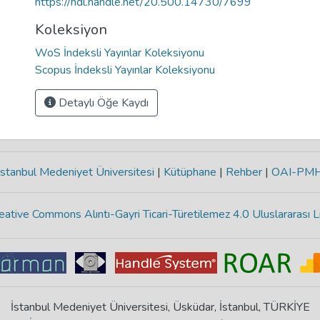
https://hdl.handle.net/20.500.14730/7699
Koleksiyon
WoS İndeksli Yayınlar Koleksiyonu
Scopus İndeksli Yayınlar Koleksiyonu
Detaylı Öğe Kaydı
stanbul Medeniyet Üniversitesi
|
Kütüphane
|
Rehber
|
OAI-PM
eative Commons Alıntı-Gayri Ticari-Türetilemez 4.0 Uluslararası L
İstanbul Medeniyet Üniversitesi, Üsküdar, İstanbul, TÜRKİYE