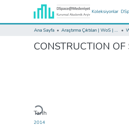
Koleksiyonlar
DSpa
Ana Sayfa
Araştırma Çıktıları | WoS | Scopus | TR-Dizin | PubMed
CONSTRUCTION OF S
Yükleniyor...
Tarih
2014