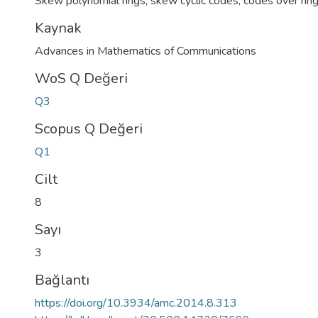
Skew polynomial rings
,
skew cyclic codes
,
codes over rin
Kaynak
Advances in Mathematics of Communications
WoS Q Değeri
Q3
Scopus Q Değeri
Q1
Cilt
8
Sayı
3
Bağlantı
https://doi.org/10.3934/amc.2014.8.313