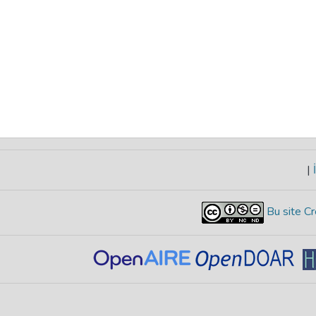
|
İ
Bu site Cr