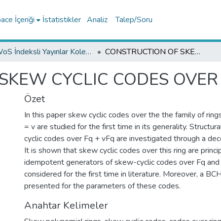
ce İçeriği
İstatistikler
Analiz
Talep/Soru
WoS İndeksli Yayınlar Koleksiyonu
CONSTRUCTION OF SKEW CYCLIC CODES OVER Fq + vFq
KEW CYCLIC CODES OVER F
Özet
In this paper skew cyclic codes over the the family of ring
= v are studied for the first time in its generality. Structu
cyclic codes over Fq + vFq are investigated through a de
It is shown that skew cyclic codes over this ring are princ
idempotent generators of skew-cyclic codes over Fq and
considered for the first time in literature. Moreover, a BC
presented for the parameters of these codes.
Anahtar Kelimeler