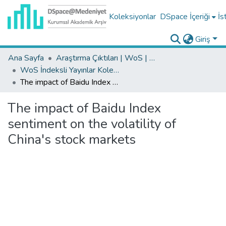
Koleksiyonlar
DSpace İçeriği
İs
Giriş
Ana Sayfa
Araştırma Çıktıları | WoS | Scopus | TR-Dizin | PubMed
WoS İndeksli Yayınlar Koleksiyonu
The impact of Baidu Index sentiment on the volatility of China's stock markets
The impact of Baidu Index
sentiment on the volatility of
China's stock markets