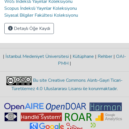
WoS İndeksli Yayınlar Koleksiyonu
Scopus İndeksli Yayınlar Koleksiyonu
Siyasal Bilgiler Fakültesi Koleksiyonu
Detaylı Öğe Kaydı
|
İstanbul Medeniyet Üniversitesi
|
Kütüphane
|
Rehber
|
OAI-
PMH
|
Bu site Creative Commons Alıntı-Gayri Ticari-
Türetilemez 4.0 Uluslararası Lisansı ile korunmaktadır
.