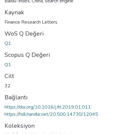
Baidu-Index
,
China
,
search engine
Kaynak
Finance Research Letters
WoS Q Değeri
Q1
Scopus Q Değeri
Q1
Cilt
32
Bağlantı
https://doi.org/10.1016/j.frl.2019.01.011
https://hdl.handle.net/20.500.14730/12045
Koleksiyon