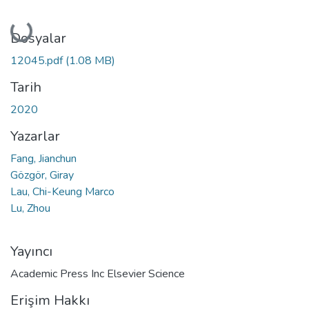
Yükleniyor...
Dosyalar
12045.pdf
(1.08 MB)
Tarih
2020
Yazarlar
Fang, Jianchun
Gözgör, Giray
Lau, Chi-Keung Marco
Lu, Zhou
Yayıncı
Academic Press Inc Elsevier Science
Erişim Hakkı