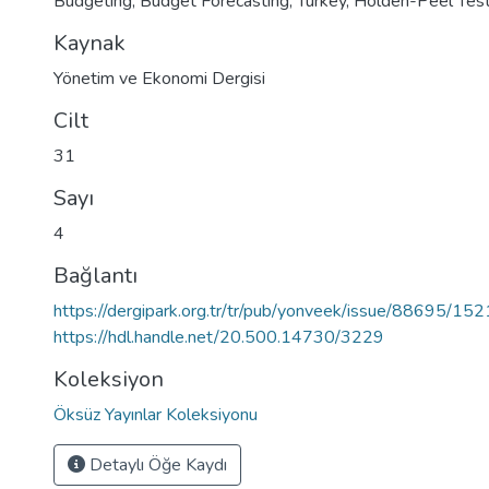
Budgeting
,
Budget Forecasting
,
Turkey
,
Holden-Peel Tes
Kaynak
Yönetim ve Ekonomi Dergisi
Cilt
31
Sayı
4
Bağlantı
https://dergipark.org.tr/tr/pub/yonveek/issue/88695/15
https://hdl.handle.net/20.500.14730/3229
Koleksiyon
Öksüz Yayınlar Koleksiyonu
Detaylı Öğe Kaydı