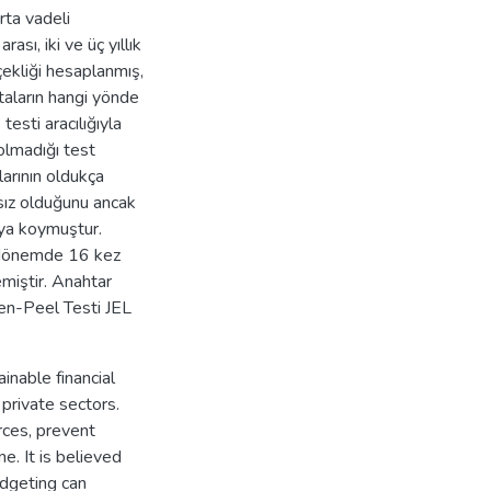
rta vadeli
sı, iki ve üç yıllık
rçekliği hesaplanmış,
taların hangi yönde
esti aracılığıyla
 olmadığı test
arının oldukça
sız olduğunu ancak
aya koymuştur.
n dönemde 16 kez
miştir. Anahtar
den-Peel Testi JEL
inable financial
private sectors.
urces, prevent
e. It is believed
udgeting can