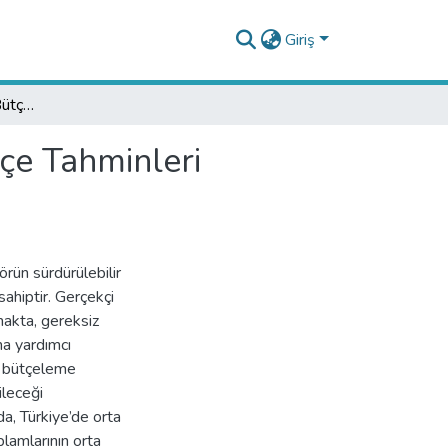
Giriş
Türkiye’de Orta Vadeli Bütçeleme Performansı: Bütçe Tahminleri Üzerinden Bir Analiz
çe Tahminleri
rün sürdürülebilir
sahiptir. Gerçekçi
makta, gereksiz
na yardımcı
li bütçeleme
ileceği
a, Türkiye’de orta
plamlarının orta