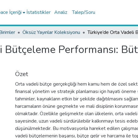
ce İçeriği
İstatistikler
Analiz
Talep/Soru
Birimler
Öksüz Yayınlar Koleksiyonu
li Bütçeleme Performansı: Büt
Özet
Orta vadeli bütçe gerçekçiliği hem kamu hem de özel sektö
finansal yönetim ve stratejik planlaması için hayati öneme 
tahminler, kaynakların etkin bir şekilde dağıtılmasını sağla
harcamaların önüne geçmekte ve mali disiplinin korunması
olmaktadır. Özellikle gelişmekte olan ülkelerin, orta vade
sayesinde, uzun vadeli sürdürülebilir kalkınmayı tesis edeb
düşünülmektedir. Bu motivasyonla hareket edilen çalışmad
vadeli bütçelemenin başarısı, bütçe gelir ve harcama ile to