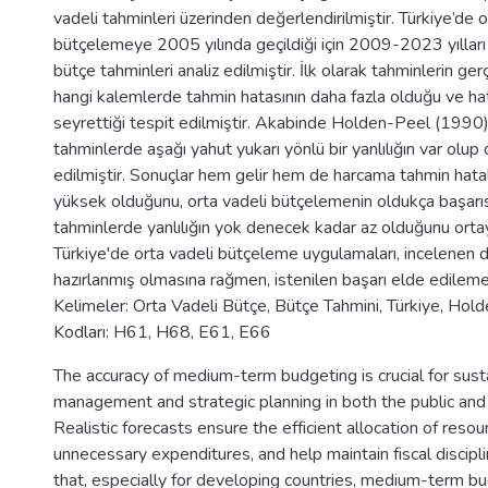
vadeli tahminleri üzerinden değerlendirilmiştir. Türkiye’de o
bütçelemeye 2005 yılında geçildiği için 2009-2023 yılları ara
bütçe tahminleri analiz edilmiştir. İlk olarak tahminlerin ge
hangi kalemlerde tahmin hatasının daha fazla olduğu ve ha
seyrettiği tespit edilmiştir. Akabinde Holden-Peel (1990) t
tahminlerde aşağı yahut yukarı yönlü bir yanlılığın var olup
edilmiştir. Sonuçlar hem gelir hem de harcama tahmin hatal
yüksek olduğunu, orta vadeli bütçelemenin oldukça başarı
tahminlerde yanlılığın yok denecek kadar az olduğunu ort
Türkiye'de orta vadeli bütçeleme uygulamaları, incelene
hazırlanmış olmasına rağmen, istenilen başarı elde edileme
Kelimeler: Orta Vadeli Bütçe, Bütçe Tahmini, Türkiye, Hol
Kodları: H61, H68, E61, E66
The accuracy of medium-term budgeting is crucial for susta
management and strategic planning in both the public and 
Realistic forecasts ensure the efficient allocation of reso
unnecessary expenditures, and help maintain fiscal disciplin
that, especially for developing countries, medium-term b