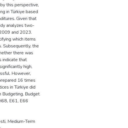
by this perspective,
ng in Türkiye based
itures. Given that
udy analyzes two-
n 2009 and 2023.
ntifying which items
rs. Subsequently, the
hether there was
 indicate that
gnificantly high,
ssful. However,
 prepared 16 times
ces in Türkiye did
m Budgeting, Budget
 H68, E61, E66
sti
,
Medium-Term