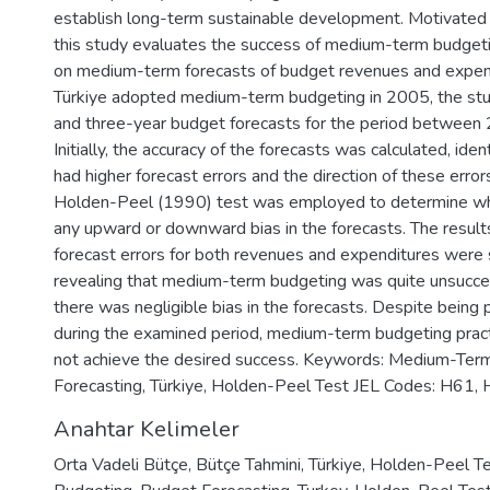
establish long-term sustainable development. Motivated 
this study evaluates the success of medium-term budgeti
on medium-term forecasts of budget revenues and expend
Türkiye adopted medium-term budgeting in 2005, the st
and three-year budget forecasts for the period betwee
Initially, the accuracy of the forecasts was calculated, ide
had higher forecast errors and the direction of these erro
Holden-Peel (1990) test was employed to determine w
any upward or downward bias in the forecasts. The results
forecast errors for both revenues and expenditures were si
revealing that medium-term budgeting was quite unsucce
there was negligible bias in the forecasts. Despite being
during the examined period, medium-term budgeting practi
not achieve the desired success. Keywords: Medium-Ter
Forecasting, Türkiye, Holden-Peel Test JEL Codes: H61,
Anahtar Kelimeler
Orta Vadeli Bütçe
,
Bütçe Tahmini
,
Türkiye
,
Holden-Peel Te