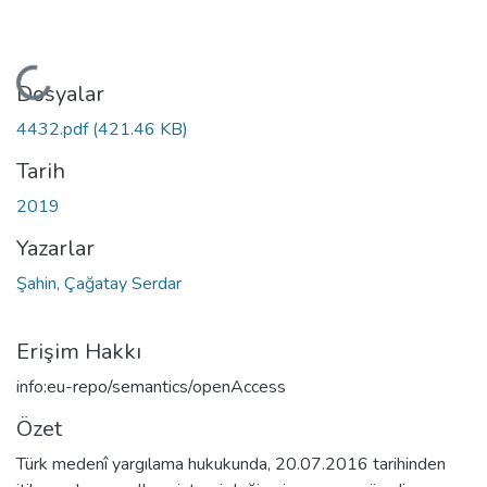
Yükleniyor...
Dosyalar
4432.pdf
(421.46 KB)
Tarih
2019
Yazarlar
Şahin, Çağatay Serdar
Erişim Hakkı
info:eu-repo/semantics/openAccess
Özet
Türk medenî yargılama hukukunda, 20.07.2016 tarihinden