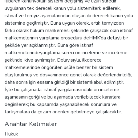
itibaren kanunyolları sistemi değişmiş ve uzun süredir
uygulanan tek dereceli kanun yolu sistemiterk edilerek,
istinaf ve temyiz aşamalarından oluşan iki dereceli kanun yolu
sistemine geçilmiştir. Buna uygun olarak, artık temyizden
farklı olarak hüküm mahkemesi şeklinde çalışacak olan istinaf
mahkemelerinin yargılama prosedürü deHMK’da detaylı bir
şekilde yer açıklanmıştır. Buna göre istinaf
mahkemelerindeyargılama süreci ön inceleme ve inceleme
şeklinde ikiye ayrılmıştır. Dolayısıyla, ilkderece
mahkemelerinde öngörülen usûle benzer bir sistem
oluşturulmuş ve dosyanınönce genel olarak değerlendirildiği,
daha sonra işin esasına girildiği bir sistemkabul edilmiştir.
İşte bu çalışmada, istinaf yargılamasındaki ön inceleme
aşamasınıniçeriği ve bu aşamada verilebilecek kararlara
değinilerek; bu kapsamda yaşanabilecek sorunlara ve
tartışmalara da çözüm önerileri getirilmeye çalışılacaktır.
Anahtar Kelimeler
Hukuk