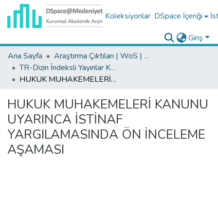
Koleksiyonlar
DSpace İçeriği
İs
Giriş
Ana Sayfa
Araştırma Çıktıları | WoS | Scopus | TR-Dizin | PubMed
TR-Dizin İndeksli Yayınlar Koleksiyonu
HUKUK MUHAKEMELERİ KANUNU UYARINCA İSTİNAF YARGILAMASINDA ÖN İNCELEME AŞAMASI
HUKUK MUHAKEMELERİ KANUNU
UYARINCA İSTİNAF
YARGILAMASINDA ÖN İNCELEME
AŞAMASI