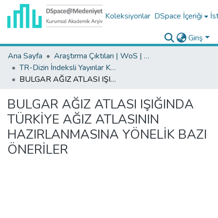
Koleksiyonlar
DSpace İçeriği
İs
Giriş
Ana Sayfa
Araştırma Çıktıları | WoS | Scopus | TR-Dizin | PubMed
TR-Dizin İndeksli Yayınlar Koleksiyonu
BULGAR AĞIZ ATLASI IŞIĞINDA TÜRKİYE AĞIZ ATLASININ HAZIRLANMASINA YÖNELİK BAZI ÖNERİLER
BULGAR AĞIZ ATLASI IŞIĞINDA
TÜRKİYE AĞIZ ATLASININ
HAZIRLANMASINA YÖNELİK BAZI
ÖNERİLER