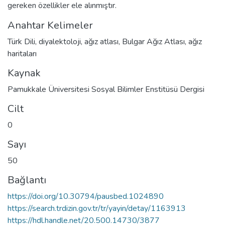
gereken özellikler ele alınmıştır.
Anahtar Kelimeler
Türk Dili
,
diyalektoloji
,
ağız atlası
,
Bulgar Ağız Atlası
,
ağız
haritaları
Kaynak
Pamukkale Üniversitesi Sosyal Bilimler Enstitüsü Dergisi
Cilt
0
Sayı
50
Bağlantı
https://doi.org/10.30794/pausbed.1024890
https://search.trdizin.gov.tr/tr/yayin/detay/1163913
https://hdl.handle.net/20.500.14730/3877