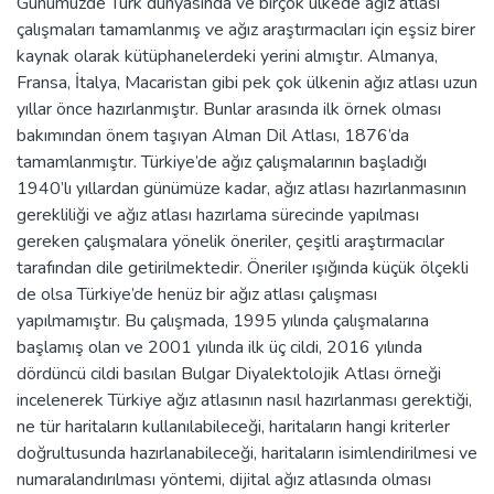
Günümüzde Türk dünyasında ve birçok ülkede ağız atlası
çalışmaları tamamlanmış ve ağız araştırmacıları için eşsiz birer
kaynak olarak kütüphanelerdeki yerini almıştır. Almanya,
Fransa, İtalya, Macaristan gibi pek çok ülkenin ağız atlası uzun
yıllar önce hazırlanmıştır. Bunlar arasında ilk örnek olması
bakımından önem taşıyan Alman Dil Atlası, 1876’da
tamamlanmıştır. Türkiye’de ağız çalışmalarının başladığı
1940’lı yıllardan günümüze kadar, ağız atlası hazırlanmasının
gerekliliği ve ağız atlası hazırlama sürecinde yapılması
gereken çalışmalara yönelik öneriler, çeşitli araştırmacılar
tarafından dile getirilmektedir. Öneriler ışığında küçük ölçekli
de olsa Türkiye’de henüz bir ağız atlası çalışması
yapılmamıştır. Bu çalışmada, 1995 yılında çalışmalarına
başlamış olan ve 2001 yılında ilk üç cildi, 2016 yılında
dördüncü cildi basılan Bulgar Diyalektolojik Atlası örneği
incelenerek Türkiye ağız atlasının nasıl hazırlanması gerektiği,
ne tür haritaların kullanılabileceği, haritaların hangi kriterler
doğrultusunda hazırlanabileceği, haritaların isimlendirilmesi ve
numaralandırılması yöntemi, dijital ağız atlasında olması