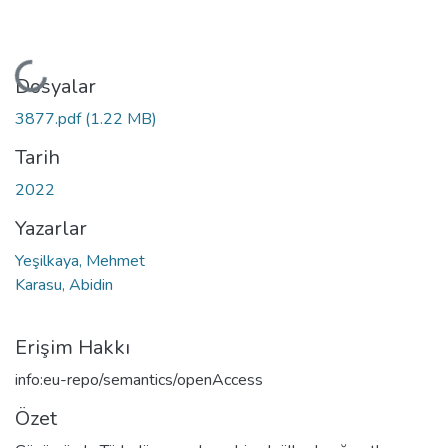
Yükleniyor...
Dosyalar
3877.pdf
(1.22 MB)
Tarih
2022
Yazarlar
Yeşilkaya, Mehmet
Karasu, Abidin
Erişim Hakkı
info:eu-repo/semantics/openAccess
Özet