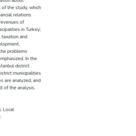
mation about
t of the study, which
ancial relations
revenues of
icipalities in Turkey;
al taxation and
velopment,
d the problems
 emphasized. In the
tanbul district
strict municipalities
s are analyzed, and
t of the analysis.
i
,
Local
x