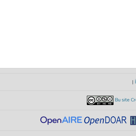
|
İ
Bu site Cr