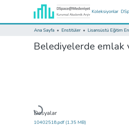
Koleksiyonlar
DSpa
Ana Sayfa
Enstitüler
Belediyelerde emlak ve
Yükleniyor...
Dosyalar
10402518.pdf
(1.35 MB)