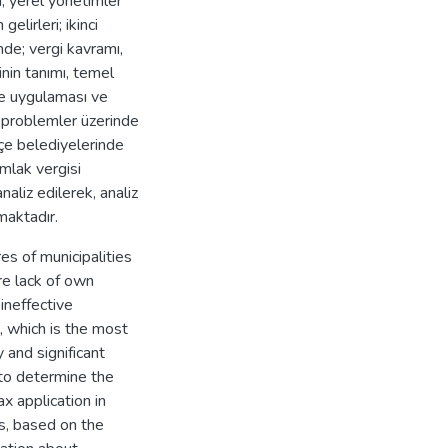
, yerel yönetimler
elirleri; ikinci
de; vergi kavramı,
inin tanımı, temel
kiye uygulaması ve
n problemler üzerinde
çe belediyelerinde
emlak vergisi
naliz edilerek, analiz
maktadır.
es of municipalities
re lack of own
ineffective
, which is the most
 and significant
d to determine the
x application in
s, based on the