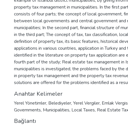
example of Istanbul district municipalities, by giving infor
property tax management in municipalities. In the first par
consists of four parts; the concept of local government, fin
between local governments and central government and 
municipalities; In the second part, financial structure of mun
in the third part; The concept of tax, tax classification, loc
definition of property tax, its basic features, historical de
applications in various countries, application in Turkey an
identified in the literature on property tax application are
fourth part of the study; Real estate tax management in Is
municipalities is investigated, the problems faced by the di
in property tax management and the property tax revenue
solutions are offered for the problems identified as a resul
Anahtar Kelimeler
Yerel Yönetimler
,
Belediyeler
,
Yerel Vergiler
,
Emlak Vergis
Governments
,
Municipalities
,
Local Taxes
,
Real Estate Ta
Bağlantı