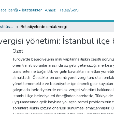
ce İçeriği
İstatistikler
Analiz
Talep/Soru
Lisansüstü Eğitim Enstitüsü Tez Koleksiyonu
Belediyelerde emlak vergisi yönetimi: İstanbul ilçe belediyeleri örneği
rgisi yönetimi: İstanbul ilçe 
Özet
Türkiye'de belediyelerin mali yapılarına ilişkin çeşitli soru
önemli mali sorunlar arasında öz gelir yetersizliği, merkezi
transferlerine bağımlılık ve gelir kaynaklarının etkin yönet
almaktadır. Özellikle, en önemli yerel vergi türü olan emlak
yönetilememekte ve belediyeler için önemli gelir kayıplar
çalışmada, belediyelerde emlak vergisi yönetimi hakkında b
İstanbul ilçe belediyeleri örneğinden hareketle, Türkiye'de
uygulamasında gelir kaybına yol açan temel problemlerin te
sorunlara ilişkin çözüm önerileri sunulması amaçlanmıştır.