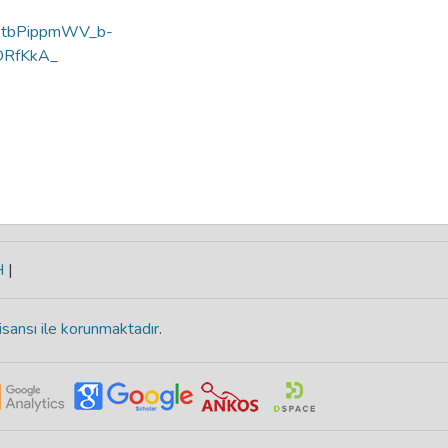
y=8tbPippmWV_b-
ORfKkA_
H
|
isansı ile korunmaktadır
.