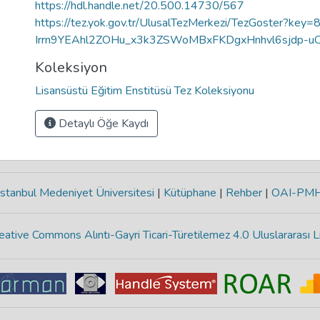
https://hdl.handle.net/20.500.14730/567
https://tez.yok.gov.tr/UlusalTezMerkezi/TezGoster?ke
Irrn9YEAhl2ZOHu_x3k3ZSWoMBxFKDgxHnhvl6sjdp-u
Koleksiyon
Lisansüstü Eğitim Enstitüsü Tez Koleksiyonu
Detaylı Öğe Kaydı
stanbul Medeniyet Üniversitesi
|
Kütüphane
|
Rehber
|
OAI-PM
eative Commons Alıntı-Gayri Ticari-Türetilemez 4.0 Uluslararası L