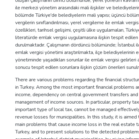
oluşan çalışmanın birinci bölümünde; yerel yönetim kavramı
ile merkezi yönetim arasındaki mali ilişkiler ve belediyelerin g
bölümde Türkiye'de belediyelerin mali yapısı; üçüncü bölüm
vergilerin sınıflandırılması, yerel vergileme ile emlak vergis
özellikleri, tarihsel gelişimi, çeşitli ülke uygulamaları, Tür
literatürde emlak vergisi uygulamasına ilişkin tespit edile
durulmaktadır. Çalışmanın dördüncü bölümünde; İstanbul il
emlak vergisi yönetimi araştırılmakta, ilçe belediyelerinin 
yönetiminde yaşadıkları sorunlar ile emlak vergisi gelirleri a
sonucu tespit edilen sorunlara ilişkin çözüm önerileri sunul
There are various problems regarding the financial structur
in Turkey. Among the most important financial problems a
income, dependency on central government transfers and 
management of income sources. In particular, property tax
important type of local tax, cannot be managed effectively
revenue losses for municipalities. In this study, it is aime
main problems that cause income loss in the real estate ta
Turkey, and to present solutions to the detected problem