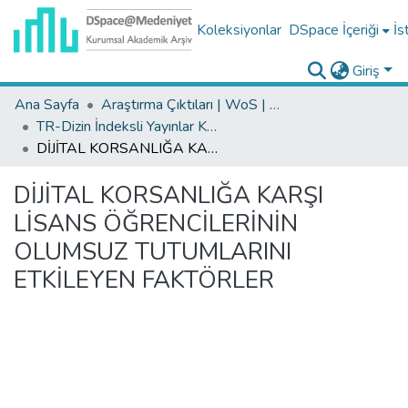
Koleksiyonlar
DSpace İçeriği
İs
Giriş
Ana Sayfa
Araştırma Çıktıları | WoS | Scopus | TR-Dizin | PubMed
TR-Dizin İndeksli Yayınlar Koleksiyonu
DİJİTAL KORSANLIĞA KARŞI LİSANS ÖĞRENCİLERİNİN OLUMSUZ TUTUMLARINI ETKİLEYEN FAKTÖRLER
DİJİTAL KORSANLIĞA KARŞI
LİSANS ÖĞRENCİLERİNİN
OLUMSUZ TUTUMLARINI
ETKİLEYEN FAKTÖRLER