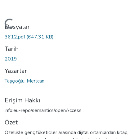
Yükleniyor...
Dosyalar
3612.pdf
(647.31 KB)
Tarih
2019
Yazarlar
Taşçıoğlu, Mertcan
Erişim Hakkı
info:eu-repo/semantics/openAccess
Özet
Özellikle genç tüketiciler arasında dijital ortamlardan kitap,